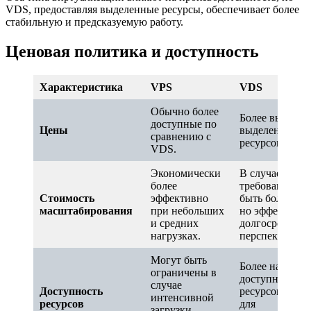
VDS, предоставляя выделенные ресурсы, обеспечивает более
стабильную и предсказуемую работу.
Ценовая политика и доступность
Характеристика
VPS
VDS
Обычно более
Более высокие 
доступные по
Цены
выделенных
сравнению с
ресурсов.
VDS.
Экономически
В случае высо
более
требований м
Стоимость
эффективно
быть более до
масштабирования
при небольших
но эффективн
и средних
долгосрочной
нагрузках.
перспективе.
Могут быть
Более надежна
ограничены в
доступность
случае
Доступность
ресурсов, что 
интенсивной
ресурсов
для
загрузки