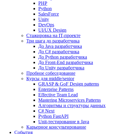
PHP
Python
SalesForce
Unity
DevOps
UI/UX Design
Стажировка на IT-проекте
Три шага до разработчика
До Java разработчика
До C# разработчика
До Python разработчика
До Front-End разработчика
До Unity разработчика
Пробное собеседование
Курсы для middle/senior
GRASP & GoF Design patterns
Enterprise Patterns
Effective Team Lead
Mastering Microservices Patterns
Алгоритмы и структуры данных
C# Next
Python FastAPI
Unit-тестирование в Java
Карьерное консультирование
События