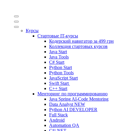
Курсы
Стартовые IT-курсы
Кодерский навигатор за
499 грн
Коллекция стартовых курсов
Java Start
Java Tools
C# Start
Python Start
Python Tools
JavaScript Start
Swift Start
C++ Start
Менторинг по программированию
Java Spring AI-Code Mentoring
Data Analyst
NEW
Python AI DEVELOPER
Full Stack
Android
Automation QA
C#/.NET