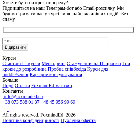
Хочете бути на крок попереду?
Підпишіться на наш Телеграм-бот або Email-розсилку. Ми
будемо тримати вас у курсі лише найважливіших подій. Без
спаму.
Курсы
Стартові IТ-курси
Менторинг
Стажування на IT-проекті
Три
кроки до розробника
Пробна співбесіда
Курси для
middle/senior
Кар'єрне консультування
Больше
Події
Оплата
FoxmindEd магазин
Контакты
info@foxminded.ua
+38 073 588 01 37
+48 45 956 99 69
All rights reserved. FoxmindEd, 2026
Політика конфіденційності
Публічна оферта