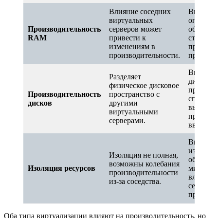
Влияние соседних
Выделен
виртуальных
оператив
Производительность
серверов может
обеспеч
RAM
привести к
стабильн
изменениям в
предсказ
производительности.
произво
Выделен
Разделяет
дисково
физическое дисковое
простран
Производительность
пространство с
способст
дисков
другими
высокой
виртуальными
произво
серверами.
ввода-вы
Высокая
изоляци
Изоляция не полная,
обеспеч
возможны колебания
Изоляция ресурсов
минимал
производительности
влияние
из-за соседства.
серверов
производ
Оба типа виртуализации влияют на производительность, но