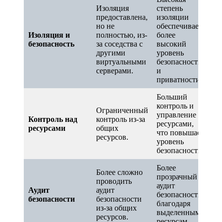
Изоляция
степень
предоставлена,
изоляции
но не
обеспечивает
Изоляция и
полностью, из-
более
безопасность
за соседства с
высокий
другими
уровень
виртуальными
безопасности
серверами.
и
приватности.
Больший
контроль и
Ограниченный
управление
Контроль над
контроль из-за
ресурсами,
ресурсами
общих
что повышает
ресурсов.
уровень
безопасности.
Более
Более сложно
прозрачный
проводить
аудит
Аудит
аудит
безопасности
безопасности
безопасности
благодаря
из-за общих
выделенным
ресурсов.
ресурсам.