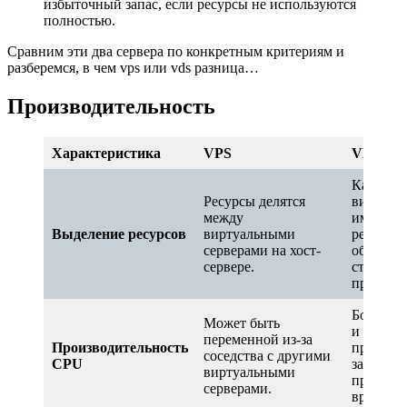
избыточный запас, если ресурсы не используются
полностью.
Сравним эти два сервера по конкретным критериям и
разберемся, в чем vps или vds разница…
Производительность
Характеристика
VPS
VDS
Каждый
Ресурсы делятся
виртуал
между
имеет в
Выделение ресурсов
виртуальными
ресурсы,
серверами на хост-
обеспечи
сервере.
стабиль
производ
Более пр
Может быть
и стабил
переменной из-за
Производительность
произво
соседства с другими
CPU
за счет 
виртуальными
процесс
серверами.
времени