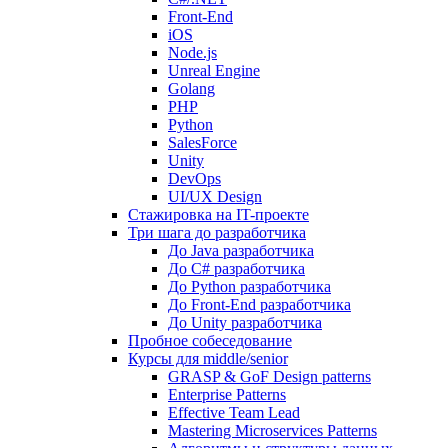
Front-End
iOS
Node.js
Unreal Engine
Golang
PHP
Python
SalesForce
Unity
DevOps
UI/UX Design
Стажировка на IT-проекте
Три шага до разработчика
До Java разработчика
До C# разработчика
До Python разработчика
До Front-End разработчика
До Unity разработчика
Пробное собеседование
Курсы для middle/senior
GRASP & GoF Design patterns
Enterprise Patterns
Effective Team Lead
Mastering Microservices Patterns