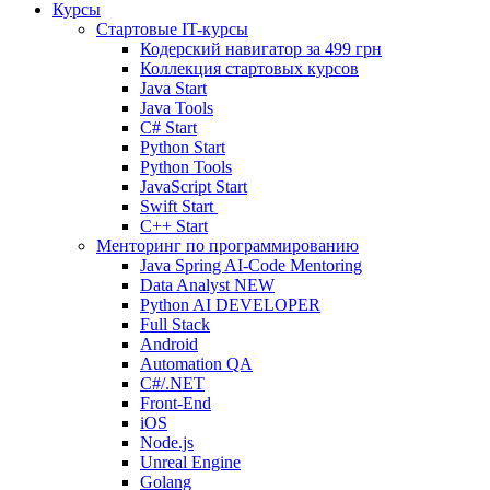
Курсы
Стартовые IT-курсы
Кодерский навигатор за
499 грн
Коллекция стартовых курсов
Java Start
Java Tools
C# Start
Python Start
Python Tools
JavaScript Start
Swift Start
C++ Start
Менторинг по программированию
Java Spring AI-Code Mentoring
Data Analyst
NEW
Python AI DEVELOPER
Full Stack
Android
Automation QA
C#/.NET
Front-End
iOS
Node.js
Unreal Engine
Golang