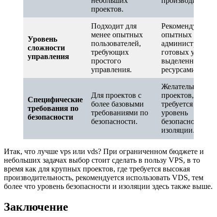
небольших
производительно
проектов.
Подходит для
Рекомендуется д
менее опытных
опытных
Уровень
пользователей,
администраторо
сложности
требующих
готовых управля
управления
простого
выделенными
управления.
ресурсами.
Желательно в сл
Для проектов с
проектов, где
Специфические
более базовыми
требуется высш
требования по
требованиями по
уровень
безопасности
безопасности.
безопасности и
изоляции.
Итак, что лучше vps или vds? При ограниченном бюджете и
небольших задачах выбор стоит сделать в пользу VPS, в то
время как для крупных проектов, где требуется высокая
производительность, рекомендуется использовать VDS, тем
более что уровень безопасности и изоляции здесь также выше.
Заключение