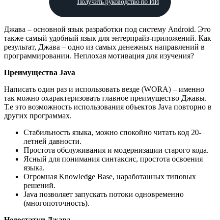
Получить руководство по ИИ
Джава – основной язык разработки под систему Android. Это
также самый удобный язык для энтерпрайз-приложений. Как
результат, Джава – одно из самых денежных направлений в
программировании. Неплохая мотивация для изучения?
Преимущества Java
Написать один раз и использовать везде (WORA) – именно
так можно охарактеризовать главное преимущество Джавы.
Т.е это возможность использования объектов Java повторно в
других программах.
Стабильность языка, можно спокойно читать код 20-
летней давности.
Простота обслуживания и модернизации старого кода.
Ясный для понимания синтаксис, простота освоения
языка.
Огромная Knowledge Base, наработанных типовых
решений.
Java позволяет запускать потоки одновременно
(многопоточность).
Недостатки Джава