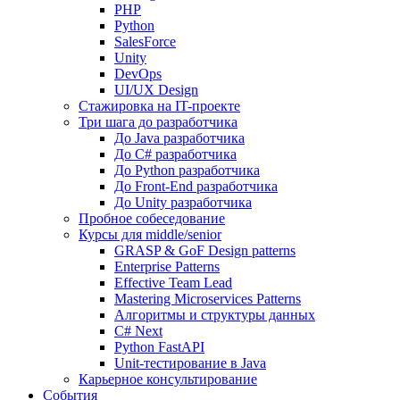
PHP
Python
SalesForce
Unity
DevOps
UI/UX Design
Стажировка на IT-проекте
Три шага до разработчика
До Java разработчика
До C# разработчика
До Python разработчика
До Front-End разработчика
До Unity разработчика
Пробное собеседование
Курсы для middle/senior
GRASP & GoF Design patterns
Enterprise Patterns
Effective Team Lead
Mastering Microservices Patterns
Алгоритмы и структуры данных
C# Next
Python FastAPI
Unit-тестирование в Java
Карьерное консультирование
События