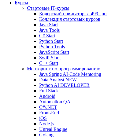
Курсы
Стартовые IT-курсы
Кодерский навигатор за
499 грн
Коллекция стартовых курсов
Java Start
Java Tools
C# Start
Python Start
Python Tools
JavaScript Start
Swift Start
C++ Start
Менторинг по программированию
Java Spring AI-Code Mentoring
Data Analyst
NEW
Python AI DEVELOPER
Full Stack
Android
Automation QA
C#/.NET
Front-End
iOS
Node.js
Unreal Engine
Golang