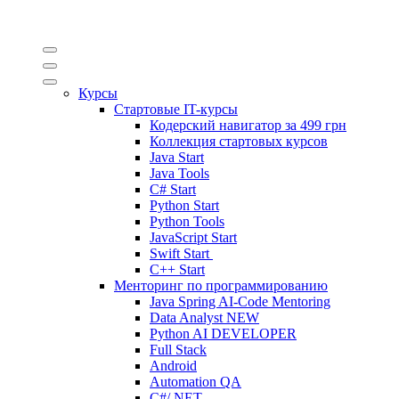
Курсы
Стартовые IT-курсы
Кодерский навигатор за
499 грн
Коллекция стартовых курсов
Java Start
Java Tools
C# Start
Python Start
Python Tools
JavaScript Start
Swift Start
C++ Start
Менторинг по программированию
Java Spring AI-Code Mentoring
Data Analyst
NEW
Python AI DEVELOPER
Full Stack
Android
Automation QA
C#/.NET