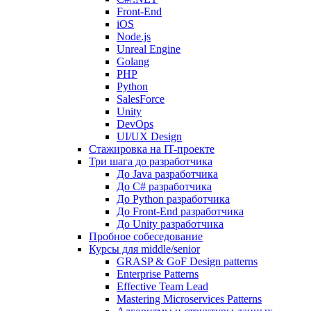
Front-End
iOS
Node.js
Unreal Engine
Golang
PHP
Python
SalesForce
Unity
DevOps
UI/UX Design
Стажировка на IT-проекте
Три шага до разработчика
До Java разработчика
До C# разработчика
До Python разработчика
До Front-End разработчика
До Unity разработчика
Пробное собеседование
Курсы для middle/senior
GRASP & GoF Design patterns
Enterprise Patterns
Effective Team Lead
Mastering Microservices Patterns