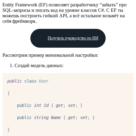
Entity Framework (EF) позволяет разработчику “забыть” про
SQL-запросы и писать код на уровне классов C#. С EF ты
можешь построить гибкий API, а всё остальное возьмёт на
себя фреймворк.
Получить руководство по ИИ
Рассмотрим пример минимальной настройки:
Создай модель данных:
public
class
User
{
public
int
Id
{
get
;
set
;
}
public
string
Name
{
get
;
set
;
}
}