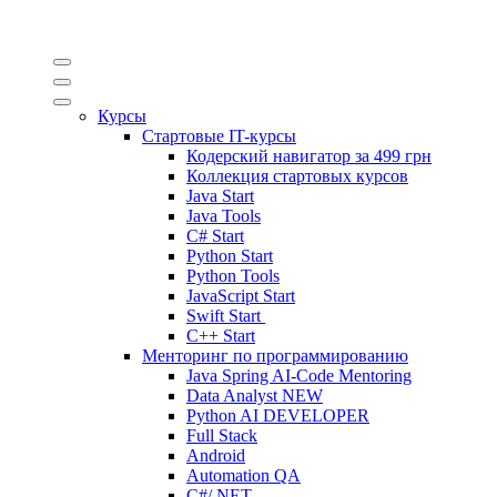
Курсы
Стартовые IT-курсы
Кодерский навигатор за
499 грн
Коллекция стартовых курсов
Java Start
Java Tools
C# Start
Python Start
Python Tools
JavaScript Start
Swift Start
C++ Start
Менторинг по программированию
Java Spring AI-Code Mentoring
Data Analyst
NEW
Python AI DEVELOPER
Full Stack
Android
Automation QA
C#/.NET