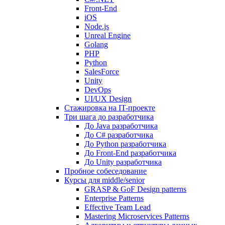
Front-End
iOS
Node.js
Unreal Engine
Golang
PHP
Python
SalesForce
Unity
DevOps
UI/UX Design
Стажировка на IT-проекте
Три шага до разработчика
До Java разработчика
До C# разработчика
До Python разработчика
До Front-End разработчика
До Unity разработчика
Пробное собеседование
Курсы для middle/senior
GRASP & GoF Design patterns
Enterprise Patterns
Effective Team Lead
Mastering Microservices Patterns