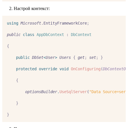
Настрой контекст:
using
Microsoft
.EntityFrameworkCore
;
public
class
AppDbContext
 : 
DbContext
{
public
DbSet
<
User
>
Users
{
get
;
set
;
}
protected
override
void
OnConfiguring
(
DbContextOp
{
optionsBuilder
.
UseSqlServer
(
"Data Source=serv
}
}