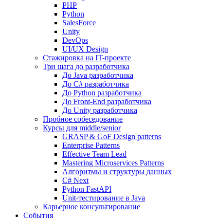
PHP
Python
SalesForce
Unity
DevOps
UI/UX Design
Стажировка на IT-проекте
Три шага до разработчика
До Java разработчика
До C# разработчика
До Python разработчика
До Front-End разработчика
До Unity разработчика
Пробное собеседование
Курсы для middle/senior
GRASP & GoF Design patterns
Enterprise Patterns
Effective Team Lead
Mastering Microservices Patterns
Алгоритмы и структуры данных
C# Next
Python FastAPI
Unit-тестирование в Java
Карьерное консультирование
События