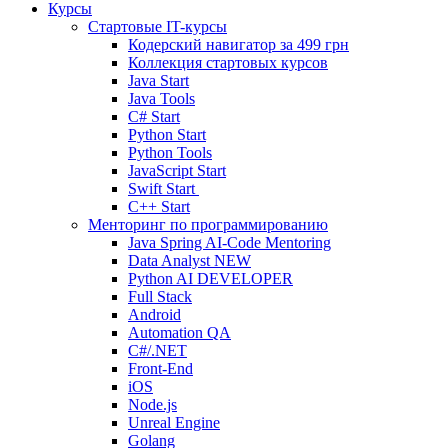
Курсы
Стартовые IT-курсы
Кодерский навигатор за
499 грн
Коллекция стартовых курсов
Java Start
Java Tools
C# Start
Python Start
Python Tools
JavaScript Start
Swift Start
C++ Start
Менторинг по программированию
Java Spring AI-Code Mentoring
Data Analyst
NEW
Python AI DEVELOPER
Full Stack
Android
Automation QA
C#/.NET
Front-End
iOS
Node.js
Unreal Engine
Golang