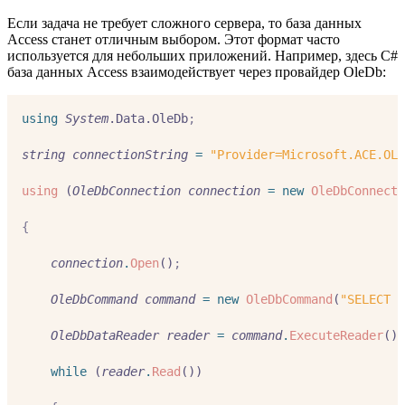
Если задача не требует сложного сервера, то база данных
Access станет отличным выбором. Этот формат часто
используется для небольших приложений. Например, здесь C#
база данных Access взаимодействует через провайдер OleDb:
using
System
.Data.OleDb
;
string
connectionString
=
"Provider=Microsoft.ACE.OLE
using
 (
OleDbConnection
connection
=
new
OleDbConnecti
{
connection
.
Open
()
;
OleDbCommand
command
=
new
OleDbCommand
(
"SELECT *
OleDbDataReader
reader
=
command
.
ExecuteReader
()
;
while
 (
reader
.
Read
())