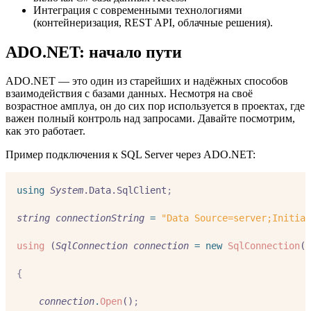
Интеграция с современными технологиями
(контейнеризация, REST API, облачные решения).
ADO.NET: начало пути
ADO.NET — это один из старейших и надёжных способов
взаимодействия с базами данных. Несмотря на своё
возрастное амплуа, он до сих пор используется в проектах, где
важен полный контроль над запросами. Давайте посмотрим,
как это работает.
Пример подключения к SQL Server через ADO.NET:
using
System
.Data.SqlClient
;
string
connectionString
=
"Data Source=server;Initial
using
 (
SqlConnection
connection
=
new
SqlConnection
(
c
{
connection
.
Open
()
;