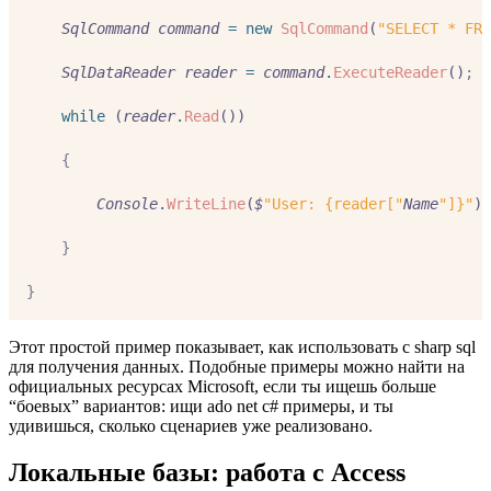
SqlCommand
command
=
new
SqlCommand
(
"SELECT * FRO
SqlDataReader
reader
=
command
.
ExecuteReader
()
;
while
 (
reader
.
Read
())
{
Console
.
WriteLine
(
$
"User: {reader["
Name
"]}"
)
;
}
}
Этот простой пример показывает, как использовать c sharp sql
для получения данных. Подобные примеры можно найти на
официальных ресурсах Microsoft, если ты ищешь больше
“боевых” вариантов: ищи ado net c# примеры, и ты
удивишься, сколько сценариев уже реализовано.
Локальные базы: работа с Access