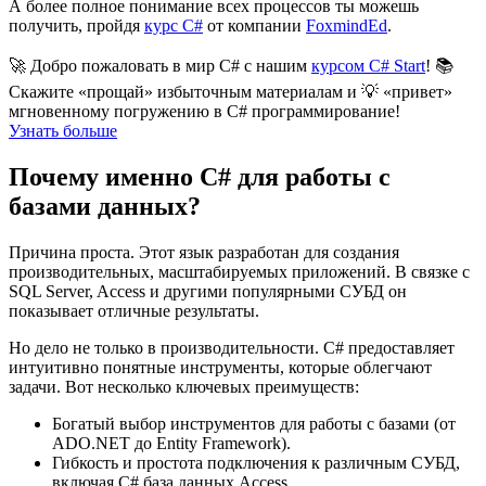
А более полное понимание всех процессов ты можешь
получить, пройдя
курс C#
от компании
FoxmindEd
.
🚀 Добро пожаловать в мир C# с нашим
курсом C# Start
! 📚
Скажите «прощай» избыточным материалам и 💡 «привет»
мгновенному погружению в C# программирование!
Узнать больше
Почему именно C# для работы с
базами данных?
Причина проста. Этот язык разработан для создания
производительных, масштабируемых приложений. В связке с
SQL Server, Access и другими популярными СУБД он
показывает отличные результаты.
Но дело не только в производительности. C# предоставляет
интуитивно понятные инструменты, которые облегчают
задачи. Вот несколько ключевых преимуществ:
Богатый выбор инструментов для работы с базами (от
ADO.NET до Entity Framework).
Гибкость и простота подключения к различным СУБД,
включая C# база данных Access.