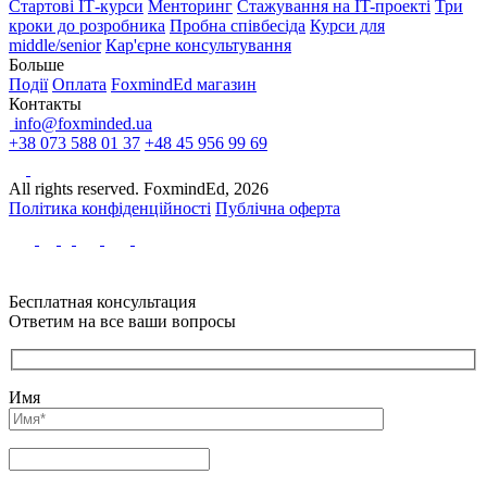
Стартові IТ-курси
Менторинг
Стажування на IT-проекті
Три
кроки до розробника
Пробна співбесіда
Курси для
middle/senior
Кар'єрне консультування
Больше
Події
Оплата
FoxmindEd магазин
Контакты
info@foxminded.ua
+38 073 588 01 37
+48 45 956 99 69
All rights reserved. FoxmindEd, 2026
Політика конфіденційності
Публічна оферта
Бесплатная консультация
Ответим на все ваши вопросы
Имя