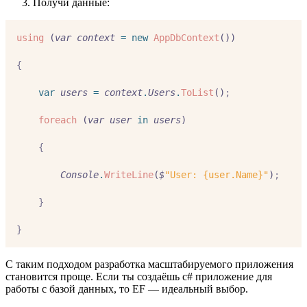
Получи данные:
using
 (
var
context
=
new
AppDbContext
())
{
var
users
=
context
.
Users
.
ToList
()
;
foreach
 (
var
user
in
users
)
{
Console
.
WriteLine
(
$
"User: {user.Name}"
)
;
}
}
С таким подходом разработка масштабируемого приложения
становится проще. Если ты создаёшь c# приложение для
работы с базой данных, то EF — идеальный выбор.