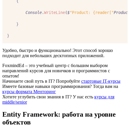
{
Console
.
WriteLine
(
$
"Product: {reader["
Product
}
}
Удобно, быстро и функционально! Этот способ хорошо
подходит для небольших десктопных приложений.
FoxmindEd
– это учебный центр с большим выбором
направлений курсов для новичков и программистов с
опытом!
Начинаете свой путь в IТ?
Попробуйте
стартовые IT-курсы
Имеете базовые навыки программирования?
Тогда вам на
курсы формата Менторинг
Хотите углубить свои знания в IТ?
У нас есть
курсы для
middle/senior
Entity Framework: работа на уровне
объектов