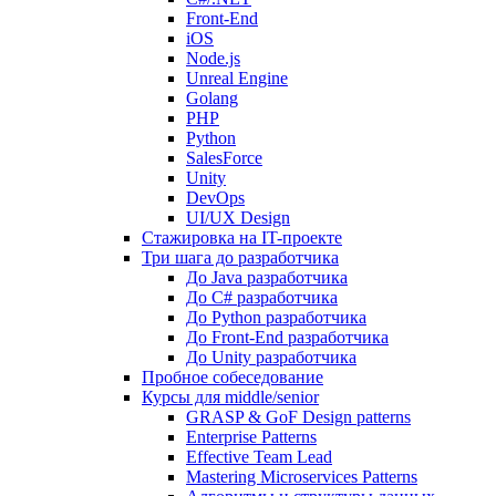
Front-End
iOS
Node.js
Unreal Engine
Golang
PHP
Python
SalesForce
Unity
DevOps
UI/UX Design
Стажировка на IT-проекте
Три шага до разработчика
До Java разработчика
До C# разработчика
До Python разработчика
До Front-End разработчика
До Unity разработчика
Пробное собеседование
Курсы для middle/senior
GRASP & GoF Design patterns
Enterprise Patterns
Effective Team Lead
Mastering Microservices Patterns