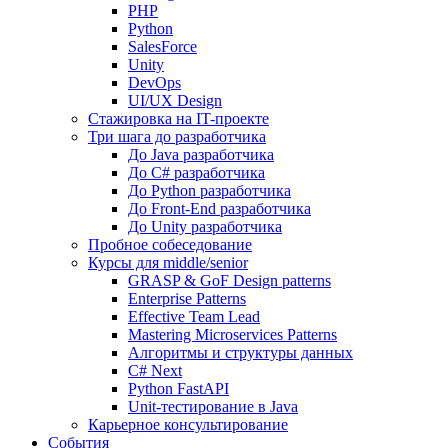
PHP
Python
SalesForce
Unity
DevOps
UI/UX Design
Стажировка на IT-проекте
Три шага до разработчика
До Java разработчика
До C# разработчика
До Python разработчика
До Front-End разработчика
До Unity разработчика
Пробное собеседование
Курсы для middle/senior
GRASP & GoF Design patterns
Enterprise Patterns
Effective Team Lead
Mastering Microservices Patterns
Алгоритмы и структуры данных
C# Next
Python FastAPI
Unit-тестирование в Java
Карьерное консультирование
События