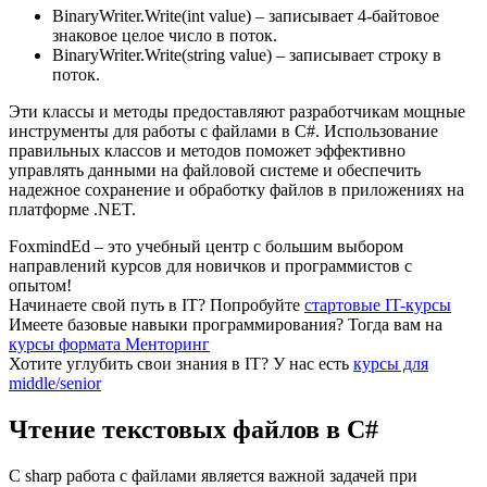
BinaryWriter.Write(int value) – записывает 4-байтовое
знаковое целое число в поток.
BinaryWriter.Write(string value) – записывает строку в
поток.
Эти классы и методы предоставляют разработчикам мощные
инструменты для работы с файлами в C#. Использование
правильных классов и методов поможет эффективно
управлять данными на файловой системе и обеспечить
надежное сохранение и обработку файлов в приложениях на
платформе .NET.
FoxmindEd
– это учебный центр с большим выбором
направлений курсов для новичков и программистов с
опытом!
Начинаете свой путь в IТ?
Попробуйте
стартовые IT-курсы
Имеете базовые навыки программирования?
Тогда вам на
курсы формата Менторинг
Хотите углубить свои знания в IТ?
У нас есть
курсы для
middle/senior
Чтение текстовых файлов в C#
С sharp работа с файлами является важной задачей при