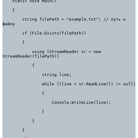
    static void Main()

    {

        string filePath = "example.txt"; // путь к 
файлу

        if (File.Exists(filePath))

        {

            using (StreamReader sr = new 
StreamReader(filePath))

            {

                string line;

                while ((line = sr.ReadLine()) != null)

                {

                    Console.WriteLine(line);

                }

            }

        }
