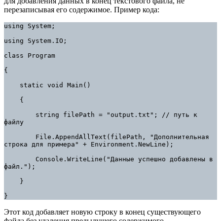
для добавления данных в конец текстового файла, не
перезаписывая его содержимое. Пример кода:
using System;

using System.IO;

class Program

{

    static void Main()

    {

        string filePath = "output.txt"; // путь к 
файлу

        File.AppendAllText(filePath, "Дополнительная 
строка для примера" + Environment.NewLine);

        Console.WriteLine("Данные успешно добавлены в 
файл.");

    }

}
Этот код добавляет новую строку в конец существующего
файла без удаления предыдущего содержимого.