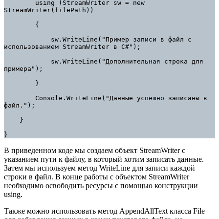
        using (StreamWriter sw = new 
StreamWriter(filePath))

        {

            sw.WriteLine("Пример записи в файл с 
использованием StreamWriter в C#");

            sw.WriteLine("Дополнительная строка для 
примера");

        }

        Console.WriteLine("Данные успешно записаны в 
файл.");

    }

}
В приведенном коде мы создаем объект StreamWriter с
указанием пути к файлу, в который хотим записать данные.
Затем мы используем метод WriteLine для записи каждой
строки в файл. В конце работы с объектом StreamWriter
необходимо освободить ресурсы с помощью конструкции
using.
Также можно использовать метод AppendAllText класса File