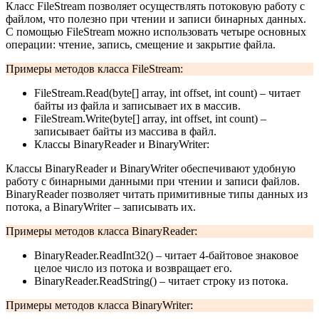
Класс FileStream позволяет осуществлять потоковую работу с
файлом, что полезно при чтении и записи бинарных данных.
С помощью FileStream можно использовать четыре основных
операции: чтение, запись, смещение и закрытие файла.
Примеры методов класса FileStream:
FileStream.Read(byte[] array, int offset, int count) – читает
байты из файла и записывает их в массив.
FileStream.Write(byte[] array, int offset, int count) –
записывает байты из массива в файл.
Классы BinaryReader и BinaryWriter:
Классы BinaryReader и BinaryWriter обеспечивают удобную
работу с бинарными данными при чтении и записи файлов.
BinaryReader позволяет читать примитивные типы данных из
потока, а BinaryWriter – записывать их.
Примеры методов класса BinaryReader:
BinaryReader.ReadInt32() – читает 4-байтовое знаковое
целое число из потока и возвращает его.
BinaryReader.ReadString() – читает строку из потока.
Примеры методов класса BinaryWriter: