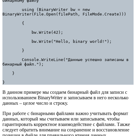
бинарному файлу

        using (BinaryWriter bw = new 
BinaryWriter(File.Open(filePath, FileMode.Create)))

        {

            bw.Write(42);

            bw.Write("Hello, binary world!");

        }

        Console.WriteLine("Данные успешно записаны в 
бинарный файл.");

    }

}
В данном примере мы создаем бинарный файл для записи с
использованием BinaryWriter и записываем в него несколько
данных – целое число и строку.
При работе с бинарными файлами важно учитывать формат
данных, который мы считываем или записываем, чтобы
гарантировать корректное взаимодействие с файлами. Также
следует обратить внимание на сохранение и восстановление
позиции в файле для правильного чтения данных.