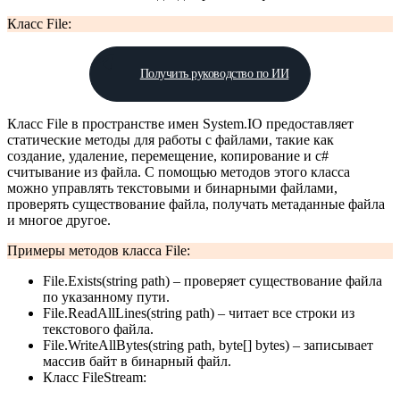
Класс File:
Получить руководство по ИИ
Класс File в пространстве имен System.IO предоставляет
статические методы для работы с файлами, такие как
создание, удаление, перемещение, копирование и c#
считывание из файла. С помощью методов этого класса
можно управлять текстовыми и бинарными файлами,
проверять существование файла, получать метаданные файла
и многое другое.
Примеры методов класса File:
File.Exists(string path) – проверяет существование файла
по указанному пути.
File.ReadAllLines(string path) – читает все строки из
текстового файла.
File.WriteAllBytes(string path, byte[] bytes) – записывает
массив байт в бинарный файл.
Класс FileStream: