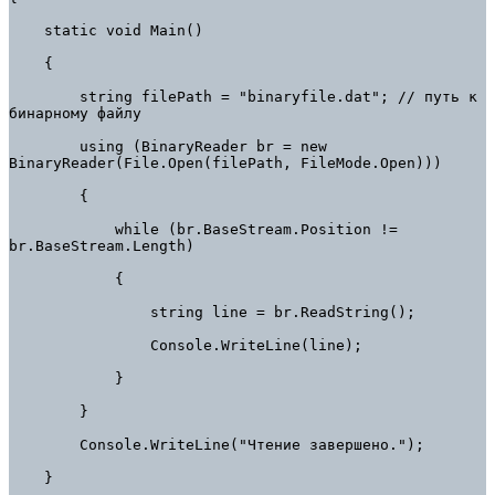
    static void Main()

    {

        string filePath = "binaryfile.dat"; // путь к 
бинарному файлу

        using (BinaryReader br = new 
BinaryReader(File.Open(filePath, FileMode.Open)))

        {

            while (br.BaseStream.Position != 
br.BaseStream.Length)

            {

                string line = br.ReadString();

                Console.WriteLine(line);

            }

        }

        Console.WriteLine("Чтение завершено.");

    }
