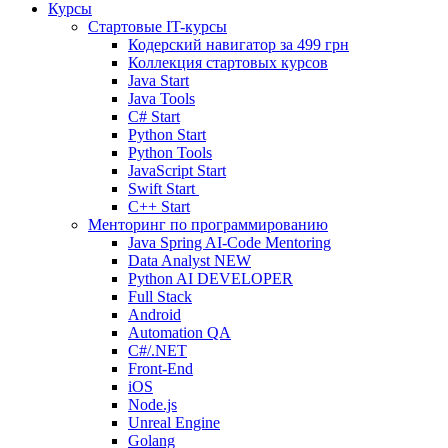
Курсы
Стартовые IT-курсы
Кодерский навигатор за
499 грн
Коллекция стартовых курсов
Java Start
Java Tools
C# Start
Python Start
Python Tools
JavaScript Start
Swift Start
C++ Start
Менторинг по программированию
Java Spring AI-Code Mentoring
Data Analyst
NEW
Python AI DEVELOPER
Full Stack
Android
Automation QA
C#/.NET
Front-End
iOS
Node.js
Unreal Engine
Golang