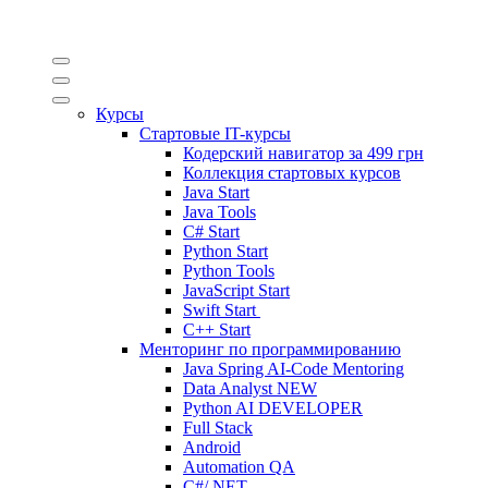
Курсы
Стартовые IT-курсы
Кодерский навигатор за
499 грн
Коллекция стартовых курсов
Java Start
Java Tools
C# Start
Python Start
Python Tools
JavaScript Start
Swift Start
C++ Start
Менторинг по программированию
Java Spring AI-Code Mentoring
Data Analyst
NEW
Python AI DEVELOPER
Full Stack
Android
Automation QA
C#/.NET