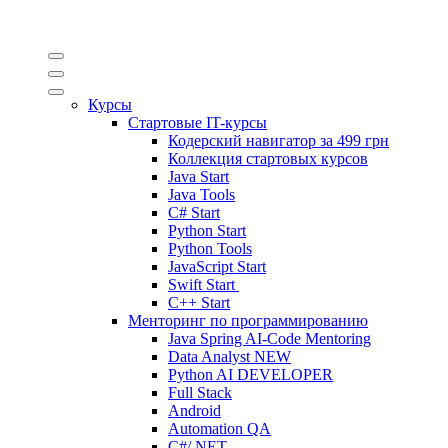
Курсы
Стартовые IT-курсы
Кодерский навигатор за
499 грн
Коллекция стартовых курсов
Java Start
Java Tools
C# Start
Python Start
Python Tools
JavaScript Start
Swift Start
C++ Start
Менторинг по программированию
Java Spring AI-Code Mentoring
Data Analyst
NEW
Python AI DEVELOPER
Full Stack
Android
Automation QA
C#/.NET