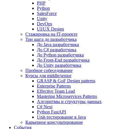
PHP
Python
SalesForce
Unity
DevOps
UI/UX Design
Стажировка на IT-проекте
Три шага до разработчика
До Java разработчика
До C# разработчика
До Python разработчика
До Front-End разработчика
До Unity разработчика
Пробное собеседование
Курсы для middle/senior
GRASP & GoF Design patterns
Enterprise Patterns
Effective Team Lead
Mastering Microservices Patterns
Алгоритмы и структуры данных
C# Next
Python FastAPI
Unit-тестирование в Java
Карьерное консультирование
События