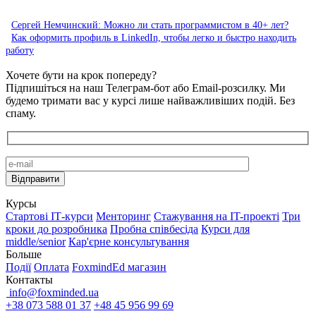
Сергей Немчинский: Можно ли стать программистом в 40+ лет?
Как оформить профиль в LinkedIn, чтобы легко и быстро находить
работу
Хочете бути на крок попереду?
Підпишіться на наш Телеграм-бот або Email-розсилку. Ми
будемо тримати вас у курсі лише найважливіших подій. Без
спаму.
Курсы
Стартові IТ-курси
Менторинг
Стажування на IT-проекті
Три
кроки до розробника
Пробна співбесіда
Курси для
middle/senior
Кар'єрне консультування
Больше
Події
Оплата
FoxmindEd магазин
Контакты
info@foxminded.ua
+38 073 588 01 37
+48 45 956 99 69