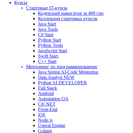
Курсы
Стартовые IT-курсы
Кодерский навигатор за
499 грн
Коллекция стартовых курсов
Java Start
Java Tools
C# Start
Python Start
Python Tools
JavaScript Start
Swift Start
C++ Start
Менторинг по программированию
Java Spring AI-Code Mentoring
Data Analyst
NEW
Python AI DEVELOPER
Full Stack
Android
Automation QA
C#/.NET
Front-End
iOS
Node.js
Unreal Engine
Golang