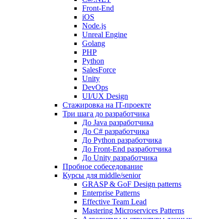
Front-End
iOS
Node.js
Unreal Engine
Golang
PHP
Python
SalesForce
Unity
DevOps
UI/UX Design
Стажировка на IT-проекте
Три шага до разработчика
До Java разработчика
До C# разработчика
До Python разработчика
До Front-End разработчика
До Unity разработчика
Пробное собеседование
Курсы для middle/senior
GRASP & GoF Design patterns
Enterprise Patterns
Effective Team Lead
Mastering Microservices Patterns