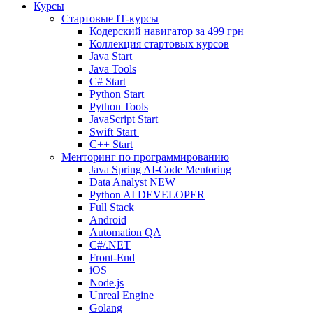
Курсы
Стартовые IT-курсы
Кодерский навигатор за
499 грн
Коллекция стартовых курсов
Java Start
Java Tools
C# Start
Python Start
Python Tools
JavaScript Start
Swift Start
C++ Start
Менторинг по программированию
Java Spring AI-Code Mentoring
Data Analyst
NEW
Python AI DEVELOPER
Full Stack
Android
Automation QA
C#/.NET
Front-End
iOS
Node.js
Unreal Engine
Golang