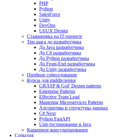
PHP
Python
SalesForce
Unity
DevOps
UI/UX Design
Стажировка на IT-проекте
Три шага до разработчика
До Java разработчика
До C# разработчика
До Python разработчика
До Front-End разработчика
До Unity разработчика
Пробное собеседование
Курсы для middle/senior
GRASP & GoF Design patterns
Enterprise Patterns
Effective Team Lead
Mastering Microservices Patterns
Алгоритмы и структуры данных
C# Next
Python FastAPI
Unit-тестирование в Java
Карьерное консультирование
События