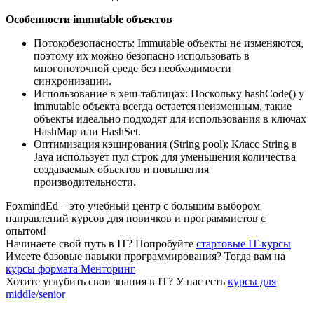
Особенности immutable объектов
Потокобезопасность: Immutable объекты не изменяются,
поэтому их можно безопасно использовать в
многопоточной среде без необходимости
синхронизации.
Использование в хеш-таблицах: Поскольку hashCode() у
immutable объекта всегда остается неизменным, такие
объекты идеально подходят для использования в ключах
HashMap или HashSet.
Оптимизация кэширования (String pool): Класс String в
Java использует пул строк для уменьшения количества
создаваемых объектов и повышения
производительности.
FoxmindEd
– это учебный центр с большим выбором
направлений курсов для новичков и программистов с
опытом!
Начинаете свой путь в IТ?
Попробуйте
стартовые IT-курсы
Имеете базовые навыки программирования?
Тогда вам на
курсы формата Менторинг
Хотите углубить свои знания в IТ?
У нас есть
курсы для
middle/senior