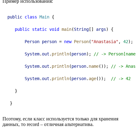
Пример использования:
public
class
Main
 {
public
static
void
main
(
String
[] 
args
) {
Person
person
 = 
new
Person
(
"Anastasia"
, 
42
);
System
.
out
.
println
(
person
); 
// -> Person[name=
System
.
out
.
println
(
person
.
name
()); 
// -> Anast
System
.
out
.
println
(
person
.
age
());  
// -> 42
   }
 }
Поэтому, если класс используется только для хранения
данных, то record – отличная альтернатива.