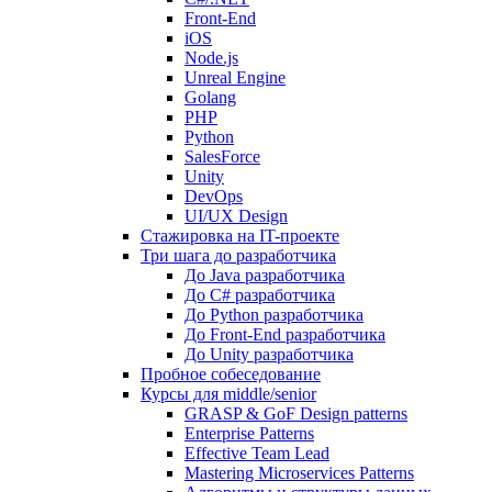
Front-End
iOS
Node.js
Unreal Engine
Golang
PHP
Python
SalesForce
Unity
DevOps
UI/UX Design
Стажировка на IT-проекте
Три шага до разработчика
До Java разработчика
До C# разработчика
До Python разработчика
До Front-End разработчика
До Unity разработчика
Пробное собеседование
Курсы для middle/senior
GRASP & GoF Design patterns
Enterprise Patterns
Effective Team Lead
Mastering Microservices Patterns