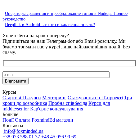
Операторы сравнения и преобразование типов в Node.js: Полное
руководство
Deeplink в Android: что это и как использовать?
Хочете бути на крок попереду?
Підпишіться на наш Телеграм-бот або Email-розсилку. Ми
будемо тримати вас у курсі лише найважливіших подій. Без
спаму.
Курсы
Стартові IТ-курси
Менторинг
Стажування на IT-проекті
Три
кроки до розробника
Пробна співбесіда
Курси для
middle/senior
Кар'єрне консультування
Больше
Події
Оплата
FoxmindEd магазин
Контакты
info@foxminded.ua
+38 073 588 01 37
+48 45 956 99 69