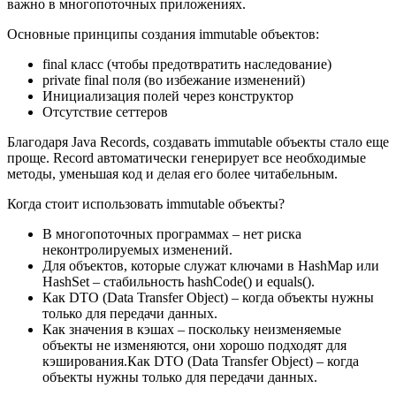
важно в многопоточных приложениях.
Основные принципы создания immutable объектов:
final класс (чтобы предотвратить наследование)
private final поля (во избежание изменений)
Инициализация полей через конструктор
Отсутствие сеттеров
Благодаря Java Records, создавать immutable объекты стало еще
проще. Record автоматически генерирует все необходимые
методы, уменьшая код и делая его более читабельным.
Когда стоит использовать immutable объекты?
В многопоточных программах – нет риска
неконтролируемых изменений.
Для объектов, которые служат ключами в HashMap или
HashSet – стабильность hashCode() и equals().
Как DTO (Data Transfer Object) – когда объекты нужны
только для передачи данных.
Как значения в кэшах – поскольку неизменяемые
объекты не изменяются, они хорошо подходят для
кэширования.Как DTO (Data Transfer Object) – когда
объекты нужны только для передачи данных.