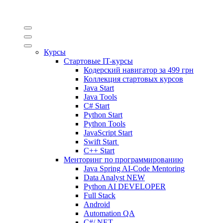
Курсы
Стартовые IT-курсы
Кодерский навигатор за
499 грн
Коллекция стартовых курсов
Java Start
Java Tools
C# Start
Python Start
Python Tools
JavaScript Start
Swift Start
C++ Start
Менторинг по программированию
Java Spring AI-Code Mentoring
Data Analyst
NEW
Python AI DEVELOPER
Full Stack
Android
Automation QA
C#/.NET