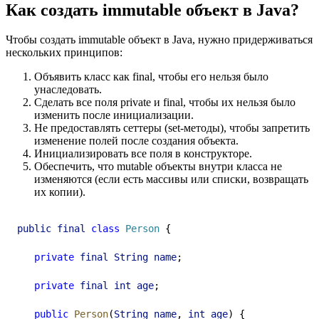
Как создать immutable объект в Java?
Чтобы создать immutable объект в Java, нужно придерживаться
нескольких принципов:
Объявить класс как final, чтобы его нельзя было
унаследовать.
Сделать все поля private и final, чтобы их нельзя было
изменить после инициализации.
Не предоставлять сеттеры (set-методы), чтобы запретить
изменение полей после создания объекта.
Инициализировать все поля в конструкторе.
Обеспечить, что mutable объекты внутри класса не
изменяются (если есть массивы или списки, возвращать
их копии).
public
final
class
Person
 {
private
final
String
name
;
private
final
int
age
;
public
Person
(
String
name
, 
int
age
) {