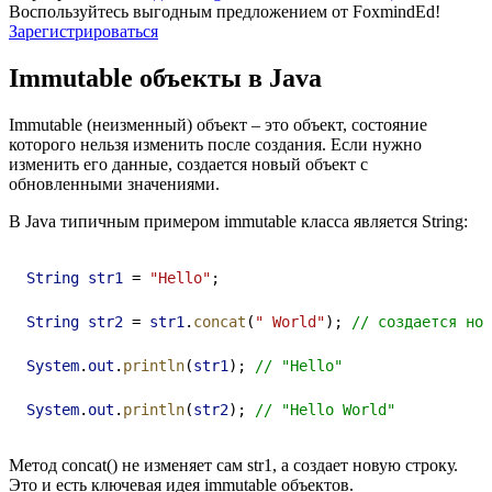
Воспользуйтесь выгодным предложением от FoxmindEd!
Зарегистрироваться
Immutable объекты в Java
Immutable (неизменный) объект – это объект, состояние
которого нельзя изменить после создания. Если нужно
изменить его данные, создается новый объект с
обновленными значениями.
В Java типичным примером immutable класса является String:
String
str1
 = 
"Hello"
;
String
str2
 = 
str1
.
concat
(
" World"
); 
// создается нов
System
.
out
.
println
(
str1
); 
// "Hello"
System
.
out
.
println
(
str2
); 
// "Hello World"
Метод concat() не изменяет сам str1, а создает новую строку.
Это и есть ключевая идея immutable объектов.