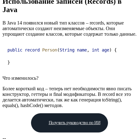
Использование записей (Records) в
Java
В Java 14 появился новый тип классов – records, которые
автоматически создают неизменяемые объекты. Они
упрощают создание классов, которые содержат только данные.
public
record
Person
(
String
name
, 
int
age
) {
}
Что изменилось?
Более короткий код – теперь нет необходимости явно писать
конструктор, геттеры и final модификаторы. В record все это
делается автоматически, так же как генерация toString(),
equals(), hashCode() методов.
Получить руководство по ИИ