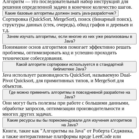
Алгоритм — это последовательный набор инструкций для
решения определенной задачи в конечное количество шагов.
Какие базовые алгоритмы должен знать java-разработчик?
Сортировка (QuickSort, MergeSort), поиск (бинарный поиск),
структуры данных (стек, очередь), обход графов и деревьев и
т.д.
Зачем изучать алгоритмы, если многие из них уже реализованы в
Java?
Понимание основ алгоритмов помогает эффективно решать
проблемы, оптимизировать код и успешно проходить
технические собеседования.
Какой алгоритм сортировки используется в стандартной
библиотеке Java?
Java использует разновидность QuickSort, называемую Dual-
Pivot Quicksort, для примитивных типов, и MergeSort для
объектов.
Где можно применить алгоритмы в повседневной разработке на
Java?
Они могут быть полезны при работе с большими данными,
обработке запросов, оптимизации производительности и
многих других задачах.
Какие ресурсы вы бы порекомендовали для изучения алгоритмов
на Java?
Книги, такие как "Алгоритмы на Java" от Роберта Седжвика,
а также интерактивные платформы вроде LeetCode или