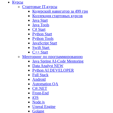
Курсы
Стартовые IT-курсы
Кодерский навигатор за
499 грн
Коллекция стартовых курсов
Java Start
Java Tools
C# Start
Python Start
Python Tools
JavaScript Start
Swift Start
C++ Start
Менторинг по программированию
Java Spring AI-Code Mentoring
Data Analyst
NEW
Python AI DEVELOPER
Full Stack
Android
Automation QA
C#/.NET
Front-End
iOS
Node.js
Unreal Engine
Golang