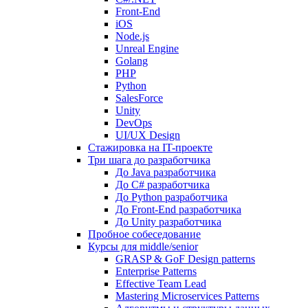
Front-End
iOS
Node.js
Unreal Engine
Golang
PHP
Python
SalesForce
Unity
DevOps
UI/UX Design
Стажировка на IT-проекте
Три шага до разработчика
До Java разработчика
До C# разработчика
До Python разработчика
До Front-End разработчика
До Unity разработчика
Пробное собеседование
Курсы для middle/senior
GRASP & GoF Design patterns
Enterprise Patterns
Effective Team Lead
Mastering Microservices Patterns