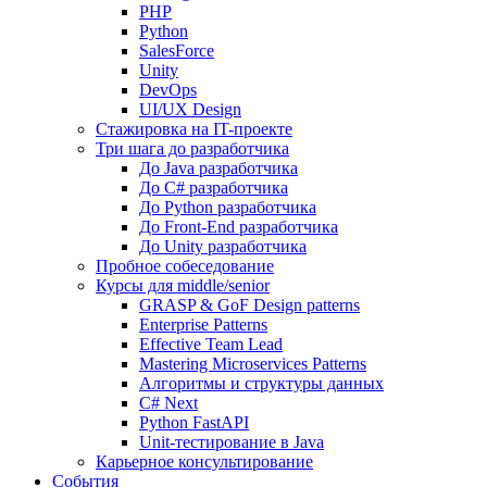
PHP
Python
SalesForce
Unity
DevOps
UI/UX Design
Стажировка на IT-проекте
Три шага до разработчика
До Java разработчика
До C# разработчика
До Python разработчика
До Front-End разработчика
До Unity разработчика
Пробное собеседование
Курсы для middle/senior
GRASP & GoF Design patterns
Enterprise Patterns
Effective Team Lead
Mastering Microservices Patterns
Алгоритмы и структуры данных
C# Next
Python FastAPI
Unit-тестирование в Java
Карьерное консультирование
События