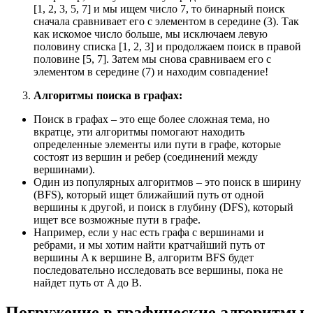
[1, 2, 3, 5, 7] и мы ищем число 7, то бинарный поиск
сначала сравнивает его с элементом в середине (3). Так
как искомое число больше, мы исключаем левую
половину списка [1, 2, 3] и продолжаем поиск в правой
половине [5, 7]. Затем мы снова сравниваем его с
элементом в середине (7) и находим совпадение!
Алгоритмы поиска в графах:
Поиск в графах – это еще более сложная тема, но
вкратце, эти алгоритмы помогают находить
определенные элементы или пути в графе, которые
состоят из вершин и ребер (соединений между
вершинами).
Один из популярных алгоритмов – это поиск в ширину
(BFS), который ищет ближайший путь от одной
вершины к другой, и поиск в глубину (DFS), который
ищет все возможные пути в графе.
Например, если у нас есть графа с вершинами и
ребрами, и мы хотим найти кратчайший путь от
вершины A к вершине B, алгоритм BFS будет
последовательно исследовать все вершины, пока не
найдет путь от A до B.
Погружение в графические алгоритмы