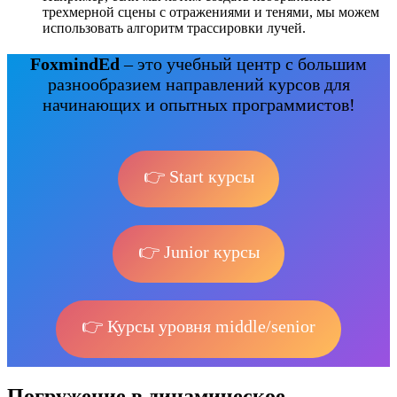
трехмерной сцены с отражениями и тенями, мы можем
использовать алгоритм трассировки лучей.
FoxmindEd
– это учебный центр с большим
разнообразием направлений курсов для
начинающих и опытных программистов!
👉 Start курсы
👉 Junior курсы
👉 Курсы уровня middle/senior
Погружение в динамическое