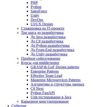
PHP
Python
SalesForce
Unity
DevOps
UI/UX Design
Стажировка на IT-проекте
Три шага до разработчика
До Java разработчика
До C# разработчика
До Python разработчика
До Front-End разработчика
До Unity разработчика
Пробное собеседование
Курсы для middle/senior
GRASP & GoF Design patterns
Enterprise Patterns
Effective Team Lead
Mastering Microservices Patterns
Алгоритмы и структуры данных
C# Next
Python FastAPI
Unit-тестирование в Java
Карьерное консультирование
События