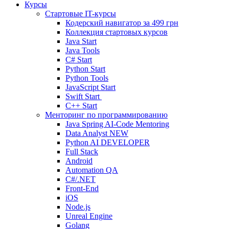
Курсы
Стартовые IT-курсы
Кодерский навигатор за
499 грн
Коллекция стартовых курсов
Java Start
Java Tools
C# Start
Python Start
Python Tools
JavaScript Start
Swift Start
C++ Start
Менторинг по программированию
Java Spring AI-Code Mentoring
Data Analyst
NEW
Python AI DEVELOPER
Full Stack
Android
Automation QA
C#/.NET
Front-End
iOS
Node.js
Unreal Engine
Golang