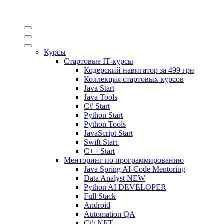
Курсы
Стартовые IT-курсы
Кодерский навигатор за
499 грн
Коллекция стартовых курсов
Java Start
Java Tools
C# Start
Python Start
Python Tools
JavaScript Start
Swift Start
C++ Start
Менторинг по программированию
Java Spring AI-Code Mentoring
Data Analyst
NEW
Python AI DEVELOPER
Full Stack
Android
Automation QA
C#/.NET