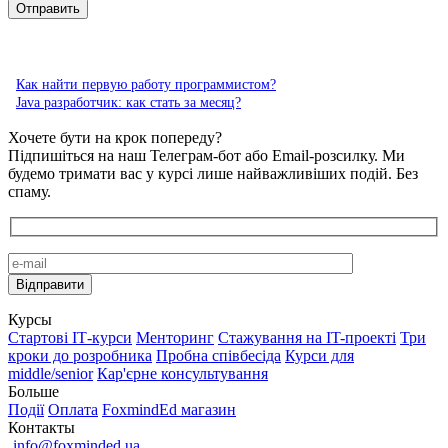
Как найти первую работу программистом?
Java разработчик: как стать за месяц?
Хочете бути на крок попереду?
Підпишіться на наш Телеграм-бот або Email-розсилку. Ми
будемо тримати вас у курсі лише найважливіших подій. Без
спаму.
Курсы
Стартові IТ-курси
Менторинг
Стажування на IT-проекті
Три
кроки до розробника
Пробна співбесіда
Курси для
middle/senior
Кар'єрне консультування
Больше
Події
Оплата
FoxmindEd магазин
Контакты
info@foxminded.ua