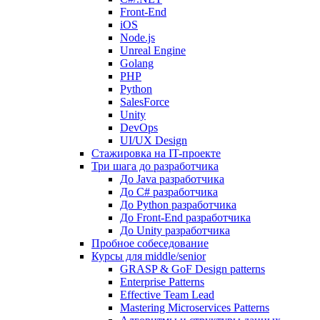
Front-End
iOS
Node.js
Unreal Engine
Golang
PHP
Python
SalesForce
Unity
DevOps
UI/UX Design
Стажировка на IT-проекте
Три шага до разработчика
До Java разработчика
До C# разработчика
До Python разработчика
До Front-End разработчика
До Unity разработчика
Пробное собеседование
Курсы для middle/senior
GRASP & GoF Design patterns
Enterprise Patterns
Effective Team Lead
Mastering Microservices Patterns