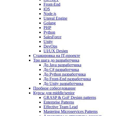
Front-End
iOS
Node.js
Unreal Engine
Golang
PHP
Python
SalesForce
Unity
DevOps
UI/UX Design
Стажировка на IT-проекте
Три шага до разработчика
До Java разработчика
До C# разработчика
До Python разработчика
До Front-End разработчика
До Unity разработчика
Пробное собеседование
Курсы для middle/senior
GRASP & GoF Design patterns
Enterprise Patterns
Effective Team Lead
Mastering Microservices Patterns