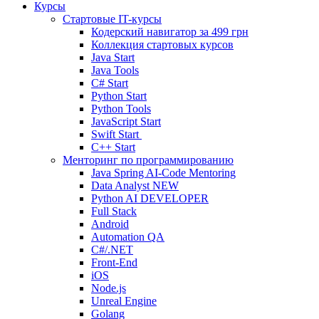
Курсы
Стартовые IT-курсы
Кодерский навигатор за
499 грн
Коллекция стартовых курсов
Java Start
Java Tools
C# Start
Python Start
Python Tools
JavaScript Start
Swift Start
C++ Start
Менторинг по программированию
Java Spring AI-Code Mentoring
Data Analyst
NEW
Python AI DEVELOPER
Full Stack
Android
Automation QA
C#/.NET
Front-End
iOS
Node.js
Unreal Engine
Golang