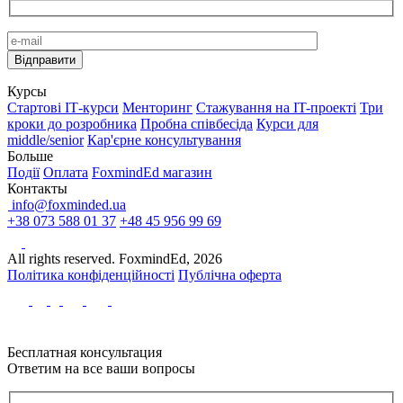
Курсы
Стартові IТ-курси
Менторинг
Стажування на IT-проекті
Три
кроки до розробника
Пробна співбесіда
Курси для
middle/senior
Кар'єрне консультування
Больше
Події
Оплата
FoxmindEd магазин
Контакты
info@foxminded.ua
+38 073 588 01 37
+48 45 956 99 69
All rights reserved. FoxmindEd, 2026
Політика конфіденційності
Публічна оферта
Бесплатная консультация
Ответим на все ваши вопросы