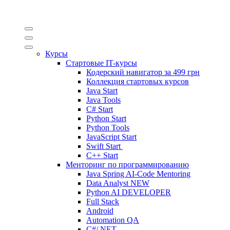
Курсы
Стартовые IT-курсы
Кодерский навигатор за
499 грн
Коллекция стартовых курсов
Java Start
Java Tools
C# Start
Python Start
Python Tools
JavaScript Start
Swift Start
C++ Start
Менторинг по программированию
Java Spring AI-Code Mentoring
Data Analyst
NEW
Python AI DEVELOPER
Full Stack
Android
Automation QA
C#/.NET