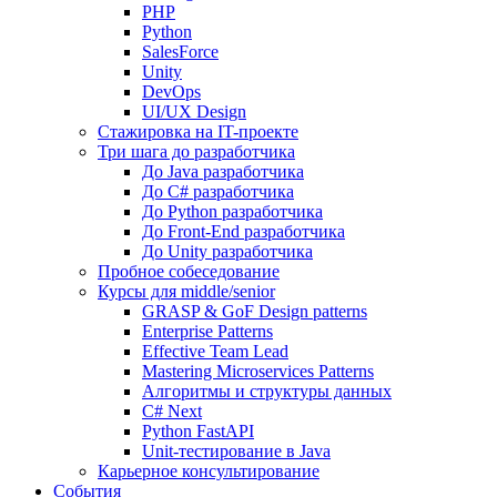
PHP
Python
SalesForce
Unity
DevOps
UI/UX Design
Стажировка на IT-проекте
Три шага до разработчика
До Java разработчика
До C# разработчика
До Python разработчика
До Front-End разработчика
До Unity разработчика
Пробное собеседование
Курсы для middle/senior
GRASP & GoF Design patterns
Enterprise Patterns
Effective Team Lead
Mastering Microservices Patterns
Алгоритмы и структуры данных
C# Next
Python FastAPI
Unit-тестирование в Java
Карьерное консультирование
События