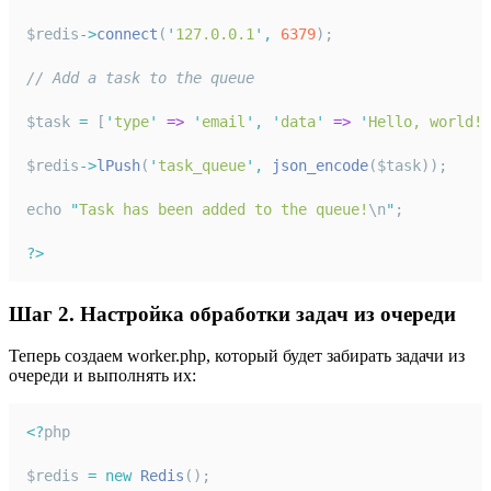
$redis
->
connect
(
'
127.0.0.1
'
,
6379
);
// Add a task to the queue
$task 
=
 [
'
type
'
=>
'
email
'
,
'
data
'
=>
'
Hello, world!
'
$redis
->
lPush
(
'
task_queue
'
,
json_encode
($task));
echo 
"
Task has been added to the queue!
\n
"
;
?>
Шаг 2. Настройка обработки задач из очереди
Теперь создаем worker.php, который будет забирать задачи из
очереди и выполнять их:
<?
php
$redis 
=
new
Redis
();