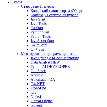
Курсы
Стартовые IT-курсы
Кодерский навигатор за
499 грн
Коллекция стартовых курсов
Java Start
Java Tools
C# Start
Python Start
Python Tools
JavaScript Start
Swift Start
C++ Start
Менторинг по программированию
Java Spring AI-Code Mentoring
Data Analyst
NEW
Python AI DEVELOPER
Full Stack
Android
Automation QA
C#/.NET
Front-End
iOS
Node.js
Unreal Engine
Golang