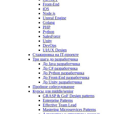
Front-End
iOS
Node.js
Unreal Engine
Golang
PHP
Python
SalesForce
Unity
DevOps
UI/UX Design
Стажировка на IT-проекте
Три шага до разработчика
До Java разработчика
До C# разработчика
До Python разработчика
До Front-End разработчика
До Unity разработчика
Пробное собеседование
Курсы для middle/senior
GRASP & GoF Design patterns
Enterprise Patterns
Effective Team Lead
Mastering Microservices Patterns