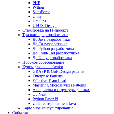
PHP
Python
SalesForce
Unity
DevOps
UI/UX Design
Стажировка на IT-проекте
Три шага до разработчика
До Java разработчика
До C# разработчика
До Python разработчика
До Front-End разработчика
До Unity разработчика
Пробное собеседование
Курсы для middle/senior
GRASP & GoF Design patterns
Enterprise Patterns
Effective Team Lead
Mastering Microservices Patterns
Алгоритмы и структуры данных
C# Next
Python FastAPI
Unit-тестирование в Java
Карьерное консультирование
События