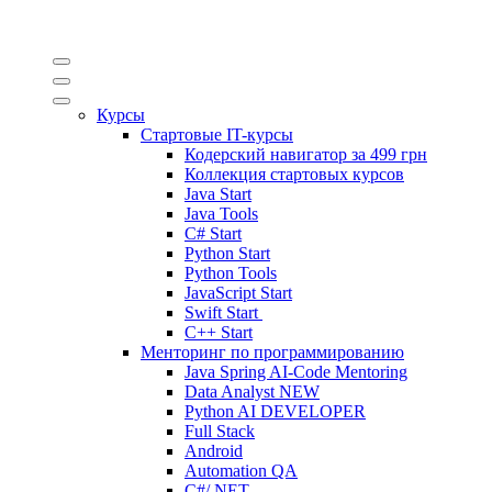
Курсы
Стартовые IT-курсы
Кодерский навигатор за
499 грн
Коллекция стартовых курсов
Java Start
Java Tools
C# Start
Python Start
Python Tools
JavaScript Start
Swift Start
C++ Start
Менторинг по программированию
Java Spring AI-Code Mentoring
Data Analyst
NEW
Python AI DEVELOPER
Full Stack
Android
Automation QA
C#/.NET