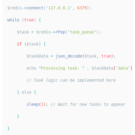
$redis
->
connect
(
'
127.0.0.1
'
,
6379
);
while
 (
true
) 
{
    $task 
=
 $redis
->
rPop
(
'
task_queue
'
);
if
(
$task
)
{
$taskData
=
json_decode
(
$task
,
true
)
;
echo
"
Processing task: 
"
.
$taskData
[
'
data
'
] 
// Task logic can be implemented here
}
 else 
{
sleep
(
1
)
;
// Wait for new tasks to appear
}
}