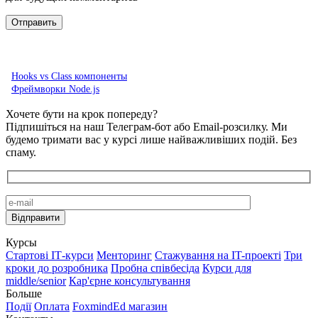
Hooks vs Class компоненты
Фреймворки Node.js
Хочете бути на крок попереду?
Підпишіться на наш Телеграм-бот або Email-розсилку. Ми
будемо тримати вас у курсі лише найважливіших подій. Без
спаму.
Курсы
Стартові IТ-курси
Менторинг
Стажування на IT-проекті
Три
кроки до розробника
Пробна співбесіда
Курси для
middle/senior
Кар'єрне консультування
Больше
Події
Оплата
FoxmindEd магазин