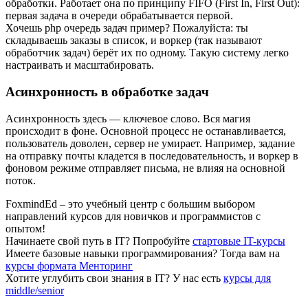
обработки. Работает она по принципу FIFO (First In, First Out):
первая задача в очереди обрабатывается первой.
Хочешь php очередь задач пример? Пожалуйста: ты
складываешь заказы в список, и воркер (так называют
обработчик задач) берёт их по одному. Такую систему легко
настраивать и масштабировать.
Асинхронность в обработке задач
Асинхронность здесь — ключевое слово. Вся магия
происходит в фоне. Основной процесс не останавливается,
пользователь доволен, сервер не умирает. Например, задание
на отправку почты кладется в последовательность, и воркер в
фоновом режиме отправляет письма, не влияя на основной
поток.
FoxmindEd
– это учебный центр с большим выбором
направлений курсов для новичков и программистов с
опытом!
Начинаете свой путь в IТ?
Попробуйте
стартовые IT-курсы
Имеете базовые навыки программирования?
Тогда вам на
курсы формата Менторинг
Хотите углубить свои знания в IТ?
У нас есть
курсы для
middle/senior