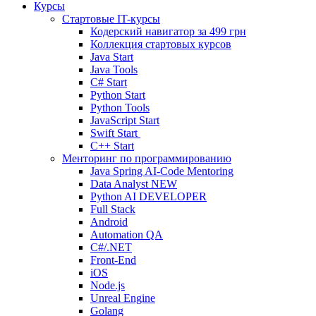
Курсы
Стартовые IT-курсы
Кодерский навигатор за
499 грн
Коллекция стартовых курсов
Java Start
Java Tools
C# Start
Python Start
Python Tools
JavaScript Start
Swift Start
C++ Start
Менторинг по программированию
Java Spring AI-Code Mentoring
Data Analyst
NEW
Python AI DEVELOPER
Full Stack
Android
Automation QA
C#/.NET
Front-End
iOS
Node.js
Unreal Engine
Golang