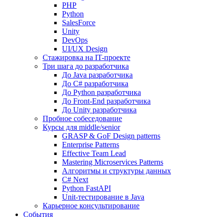
PHP
Python
SalesForce
Unity
DevOps
UI/UX Design
Стажировка на IT-проекте
Три шага до разработчика
До Java разработчика
До C# разработчика
До Python разработчика
До Front-End разработчика
До Unity разработчика
Пробное собеседование
Курсы для middle/senior
GRASP & GoF Design patterns
Enterprise Patterns
Effective Team Lead
Mastering Microservices Patterns
Алгоритмы и структуры данных
C# Next
Python FastAPI
Unit-тестирование в Java
Карьерное консультирование
События