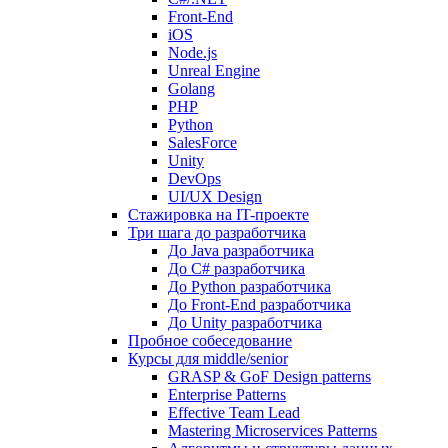
Front-End
iOS
Node.js
Unreal Engine
Golang
PHP
Python
SalesForce
Unity
DevOps
UI/UX Design
Стажировка на IT-проекте
Три шага до разработчика
До Java разработчика
До C# разработчика
До Python разработчика
До Front-End разработчика
До Unity разработчика
Пробное собеседование
Курсы для middle/senior
GRASP & GoF Design patterns
Enterprise Patterns
Effective Team Lead
Mastering Microservices Patterns