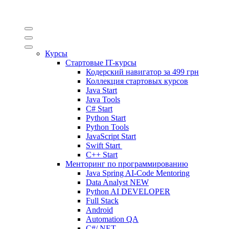
Курсы
Стартовые IT-курсы
Кодерский навигатор за
499 грн
Коллекция стартовых курсов
Java Start
Java Tools
C# Start
Python Start
Python Tools
JavaScript Start
Swift Start
C++ Start
Менторинг по программированию
Java Spring AI-Code Mentoring
Data Analyst
NEW
Python AI DEVELOPER
Full Stack
Android
Automation QA
C#/.NET