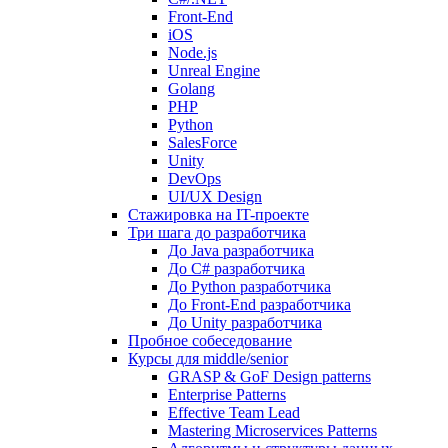
Front-End
iOS
Node.js
Unreal Engine
Golang
PHP
Python
SalesForce
Unity
DevOps
UI/UX Design
Стажировка на IT-проекте
Три шага до разработчика
До Java разработчика
До C# разработчика
До Python разработчика
До Front-End разработчика
До Unity разработчика
Пробное собеседование
Курсы для middle/senior
GRASP & GoF Design patterns
Enterprise Patterns
Effective Team Lead
Mastering Microservices Patterns