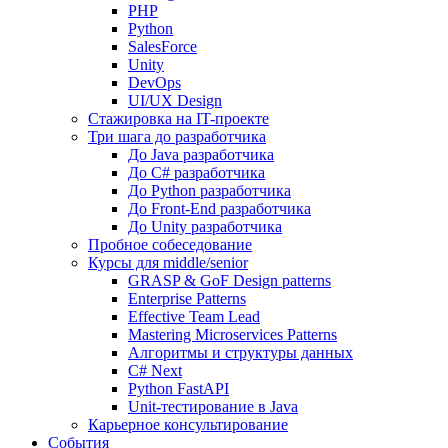
PHP
Python
SalesForce
Unity
DevOps
UI/UX Design
Стажировка на IT-проекте
Три шага до разработчика
До Java разработчика
До C# разработчика
До Python разработчика
До Front-End разработчика
До Unity разработчика
Пробное собеседование
Курсы для middle/senior
GRASP & GoF Design patterns
Enterprise Patterns
Effective Team Lead
Mastering Microservices Patterns
Алгоритмы и структуры данных
C# Next
Python FastAPI
Unit-тестирование в Java
Карьерное консультирование
События