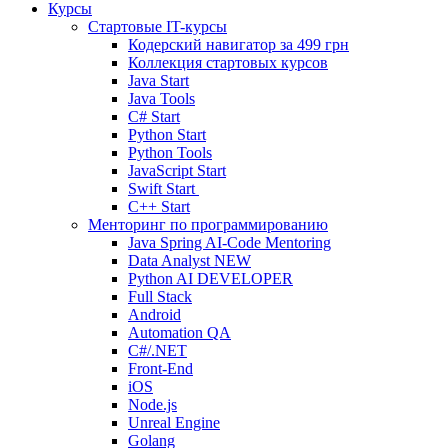
Курсы
Стартовые IT-курсы
Кодерский навигатор за
499 грн
Коллекция стартовых курсов
Java Start
Java Tools
C# Start
Python Start
Python Tools
JavaScript Start
Swift Start
C++ Start
Менторинг по программированию
Java Spring AI-Code Mentoring
Data Analyst
NEW
Python AI DEVELOPER
Full Stack
Android
Automation QA
C#/.NET
Front-End
iOS
Node.js
Unreal Engine
Golang