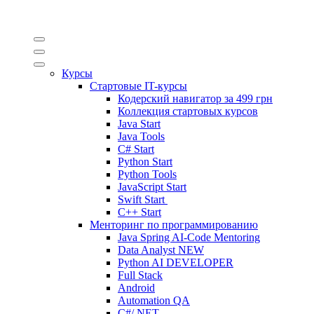
Курсы
Стартовые IT-курсы
Кодерский навигатор за
499 грн
Коллекция стартовых курсов
Java Start
Java Tools
C# Start
Python Start
Python Tools
JavaScript Start
Swift Start
C++ Start
Менторинг по программированию
Java Spring AI-Code Mentoring
Data Analyst
NEW
Python AI DEVELOPER
Full Stack
Android
Automation QA
C#/.NET