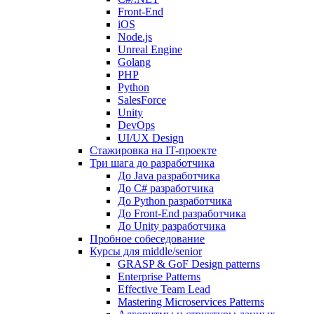
Front-End
iOS
Node.js
Unreal Engine
Golang
PHP
Python
SalesForce
Unity
DevOps
UI/UX Design
Стажировка на IT-проекте
Три шага до разработчика
До Java разработчика
До C# разработчика
До Python разработчика
До Front-End разработчика
До Unity разработчика
Пробное собеседование
Курсы для middle/senior
GRASP & GoF Design patterns
Enterprise Patterns
Effective Team Lead
Mastering Microservices Patterns