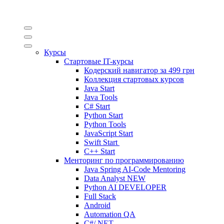
Курсы
Стартовые IT-курсы
Кодерский навигатор за
499 грн
Коллекция стартовых курсов
Java Start
Java Tools
C# Start
Python Start
Python Tools
JavaScript Start
Swift Start
C++ Start
Менторинг по программированию
Java Spring AI-Code Mentoring
Data Analyst
NEW
Python AI DEVELOPER
Full Stack
Android
Automation QA
C#/.NET