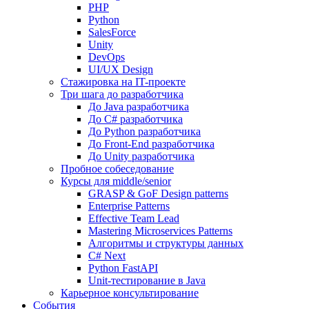
PHP
Python
SalesForce
Unity
DevOps
UI/UX Design
Стажировка на IT-проекте
Три шага до разработчика
До Java разработчика
До C# разработчика
До Python разработчика
До Front-End разработчика
До Unity разработчика
Пробное собеседование
Курсы для middle/senior
GRASP & GoF Design patterns
Enterprise Patterns
Effective Team Lead
Mastering Microservices Patterns
Алгоритмы и структуры данных
C# Next
Python FastAPI
Unit-тестирование в Java
Карьерное консультирование
События