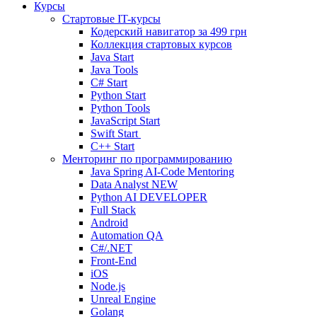
Курсы
Стартовые IT-курсы
Кодерский навигатор за
499 грн
Коллекция стартовых курсов
Java Start
Java Tools
C# Start
Python Start
Python Tools
JavaScript Start
Swift Start
C++ Start
Менторинг по программированию
Java Spring AI-Code Mentoring
Data Analyst
NEW
Python AI DEVELOPER
Full Stack
Android
Automation QA
C#/.NET
Front-End
iOS
Node.js
Unreal Engine
Golang