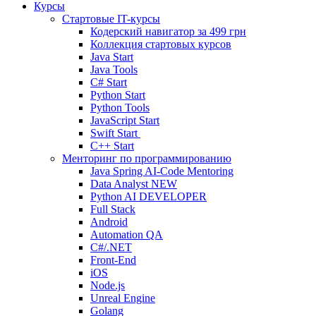
Курсы
Стартовые IT-курсы
Кодерский навигатор за
499 грн
Коллекция стартовых курсов
Java Start
Java Tools
C# Start
Python Start
Python Tools
JavaScript Start
Swift Start
C++ Start
Менторинг по программированию
Java Spring AI-Code Mentoring
Data Analyst
NEW
Python AI DEVELOPER
Full Stack
Android
Automation QA
C#/.NET
Front-End
iOS
Node.js
Unreal Engine
Golang