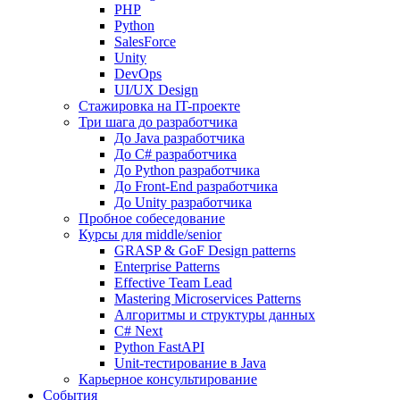
PHP
Python
SalesForce
Unity
DevOps
UI/UX Design
Стажировка на IT-проекте
Три шага до разработчика
До Java разработчика
До C# разработчика
До Python разработчика
До Front-End разработчика
До Unity разработчика
Пробное собеседование
Курсы для middle/senior
GRASP & GoF Design patterns
Enterprise Patterns
Effective Team Lead
Mastering Microservices Patterns
Алгоритмы и структуры данных
C# Next
Python FastAPI
Unit-тестирование в Java
Карьерное консультирование
События