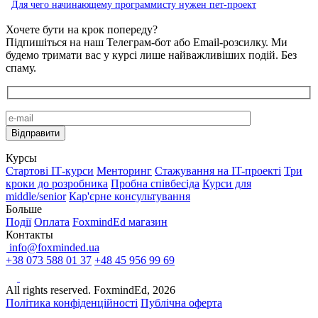
Для чего начинающему программисту нужен пет-проект
Хочете бути на крок попереду?
Підпишіться на наш Телеграм-бот або Email-розсилку. Ми
будемо тримати вас у курсі лише найважливіших подій. Без
спаму.
Курсы
Стартові IТ-курси
Менторинг
Стажування на IT-проекті
Три
кроки до розробника
Пробна співбесіда
Курси для
middle/senior
Кар'єрне консультування
Больше
Події
Оплата
FoxmindEd магазин
Контакты
info@foxminded.ua
+38 073 588 01 37
+48 45 956 99 69
All rights reserved. FoxmindEd, 2026
Політика конфіденційності
Публічна оферта