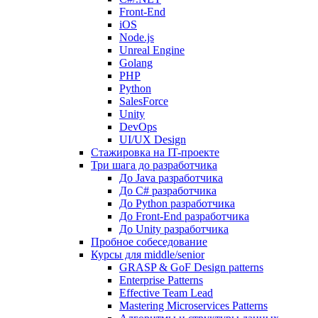
Front-End
iOS
Node.js
Unreal Engine
Golang
PHP
Python
SalesForce
Unity
DevOps
UI/UX Design
Стажировка на IT-проекте
Три шага до разработчика
До Java разработчика
До C# разработчика
До Python разработчика
До Front-End разработчика
До Unity разработчика
Пробное собеседование
Курсы для middle/senior
GRASP & GoF Design patterns
Enterprise Patterns
Effective Team Lead
Mastering Microservices Patterns