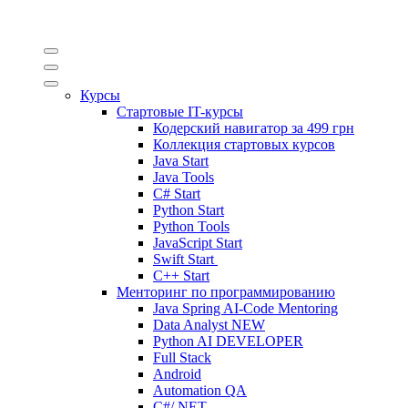
Курсы
Стартовые IT-курсы
Кодерский навигатор за
499 грн
Коллекция стартовых курсов
Java Start
Java Tools
C# Start
Python Start
Python Tools
JavaScript Start
Swift Start
C++ Start
Менторинг по программированию
Java Spring AI-Code Mentoring
Data Analyst
NEW
Python AI DEVELOPER
Full Stack
Android
Automation QA
C#/.NET