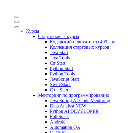
Курсы
Стартовые IT-курсы
Кодерский навигатор за
499 грн
Коллекция стартовых курсов
Java Start
Java Tools
C# Start
Python Start
Python Tools
JavaScript Start
Swift Start
C++ Start
Менторинг по программированию
Java Spring AI-Code Mentoring
Data Analyst
NEW
Python AI DEVELOPER
Full Stack
Android
Automation QA
C#/.NET