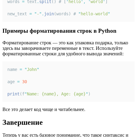
words 
=
 text
.
split
() # [
'
hello
'
,
'
world
'
]
new_text 
=
"
-
"
.
join
(words) # 
"
hello-world
"
Примеры форматирования строк в Python
Форматирование строк — это как упаковка подарка, только
здесь вы заворачиваете переменные в текст. Используйте
форматированные строки для удобного вывода значений:
name 
=
"
John
"
age 
=
30
print
(f
"
Name: {name}, Age: {age}
"
)
Все это делает код чище и читабельнее.
Завершение
Теперь у вас есть базовое понимание, что такое синтаксис и