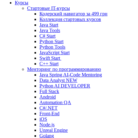
Курсы
Стартовые IT-курсы
Кодерский навигатор за
499 грн
Коллекция стартовых курсов
Java Start
Java Tools
C# Start
Python Start
Python Tools
JavaScript Start
Swift Start
C++ Start
Менторинг по программированию
Java Spring AI-Code Mentoring
Data Analyst
NEW
Python AI DEVELOPER
Full Stack
Android
Automation QA
C#/.NET
Front-End
iOS
Node.js
Unreal Engine
Golang