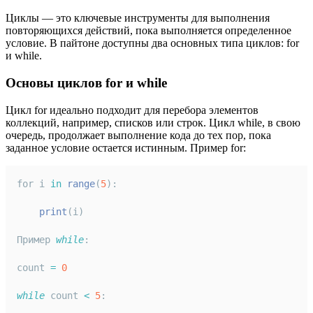
Циклы — это ключевые инструменты для выполнения
повторяющихся действий, пока выполняется определенное
условие. В пайтоне доступны два основных типа циклов: for
и while.
Основы циклов for и while
Цикл for идеально подходит для перебора элементов
коллекций, например, списков или строк. Цикл while, в свою
очередь, продолжает выполнение кода до тех пор, пока
заданное условие остается истинным. Пример for:
for i 
in
range
(
5
):
print
(i)
Пример 
while
:
count 
=
0
while
 count 
<
5
: