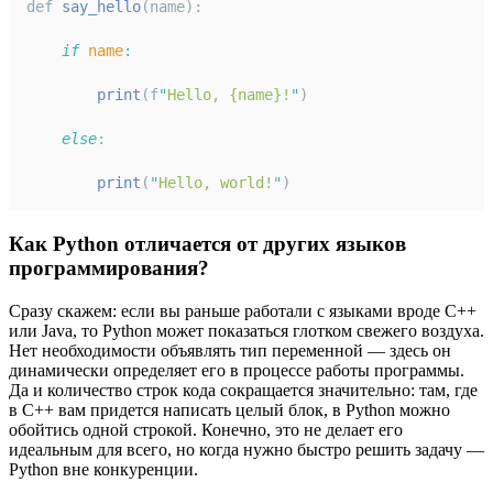
def 
say_hello
(name):
if
name
:
print
(f
"
Hello, {name}!
"
)
else
:
print
(
"
Hello, world!
"
)
Как Python отличается от других языков
программирования?
Сразу скажем: если вы раньше работали с языками вроде C++
или Java, то Python может показаться глотком свежего воздуха.
Нет необходимости объявлять тип переменной — здесь он
динамически определяет его в процессе работы программы.
Да и количество строк кода сокращается значительно: там, где
в C++ вам придется написать целый блок, в Python можно
обойтись одной строкой. Конечно, это не делает его
идеальным для всего, но когда нужно быстро решить задачу —
Python вне конкуренции.