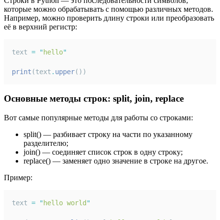
Строки в Python — это последовательности символов,
которые можно обрабатывать с помощью различных методов.
Например, можно проверить длину строки или преобразовать
её в верхний регистр:
text 
=
"
hello
"
print
(text
.
upper
())
Основные методы строк: split, join, replace
Вот самые популярные методы для работы со строками:
split() — разбивает строку на части по указанному
разделителю;
join() — соединяет список строк в одну строку;
replace() — заменяет одно значение в строке на другое.
Пример:
text 
=
"
hello world
"