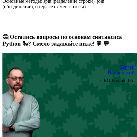
Основные методы: split (разделение строки), join
(объединение), и replace (замена текста).
🤔 Остались вопросы по основам синтаксиса
Python 🐍? Смело задавайте ниже! 💬 💬
Сергей
Немчинский
CEO FoxmindEd