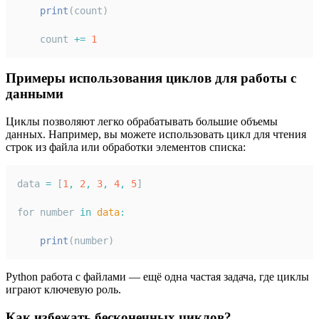
print
(count)
    count 
+=
1
Примеры использования циклов для работы с
данными
Циклы позволяют легко обрабатывать большие объемы
данных. Например, вы можете использовать цикл для чтения
строк из файла или обработки элементов списка:
data 
=
 [
1
,
2
,
3
,
4
,
5
]
for number 
in
data
:
print
(number)
Python работа с файлами — ещё одна частая задача, где циклы
играют ключевую роль.
Как избежать бесконечных циклов?