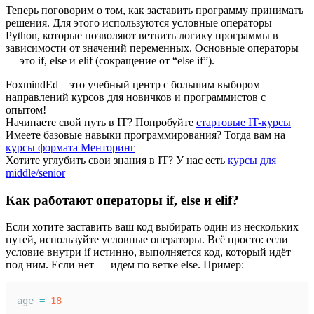
Теперь поговорим о том, как заставить программу принимать
решения. Для этого используются условные операторы
Python, которые позволяют ветвить логику программы в
зависимости от значений переменных. Основные операторы
— это if, else и elif (сокращение от “else if”).
FoxmindEd
– это учебный центр с большим выбором
направлений курсов для новичков и программистов с
опытом!
Начинаете свой путь в IТ?
Попробуйте
стартовые IT-курсы
Имеете базовые навыки программирования?
Тогда вам на
курсы формата Менторинг
Хотите углубить свои знания в IТ?
У нас есть
курсы для
middle/senior
Как работают операторы if, else и elif?
Если хотите заставить ваш код выбирать один из нескольких
путей, используйте условные операторы. Всё просто: если
условие внутри if истинно, выполняется код, который идёт
под ним. Если нет — идем по ветке else. Пример:
age 
=
18