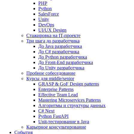
PHP
Python
SalesForce
Unity
DevOps
UI/UX Design
Стажировка на IT-проекте
Три шага до разработчика
До Java разработчика
До C# разработчика
До Python разработчика
До Front-End разработчика
До Unity разработчика
Пробное собеседование
Курсы для middle/senior
GRASP & GoF Design patterns
Enterprise Patterns
Effective Team Lead
Mastering Microservices Patterns
Алгоритмы и структуры данных
C# Next
Python FastAPI
Unit-тестирование в Java
Карьерное консультирование
События