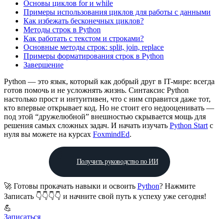
Основы циклов for и while
Примеры использования циклов для работы с данными
Как избежать бесконечных циклов?
Методы строк в Python
Как работать с текстом и строками?
Основные методы строк: split, join, replace
Примеры форматирования строк в Python
Завершение
Python — это язык, который как добрый друг в IT-мире: всегда
готов помочь и не усложнять жизнь. Синтаксис Python
настолько прост и интуитивен, что с ним справится даже тот,
кто впервые открывает код. Но не стоит его недооценивать —
под этой “дружелюбной” внешностью скрывается мощь для
решения самых сложных задач. И начать изучать
Python Start
с
нуля вы можете на курсах
FoxmindEd
.
Получить руководство по ИИ
🚀 Готовы прокачать навыки и освоить
Python
? Нажмите
Записать 👇👇👇👇 и начните свой путь к успеху уже сегодня!
💪
Записаться