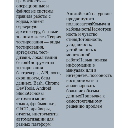
грамотность —
операционные и
файловые системы,
Английский на уровне
правила работы с
продвинутого
кодом, клиент-
пользователяКоммуни
серверную
кабельностьНасмотрен
архитектуру, базовые
ность и чувство
знания о железеТеория
стиляДотошность,
тестирования — виды
усидчивость,
тестирования,
устойчивость к
артефакты, тест-
монотонной
дизайн, локализация
работеНавык поиска
баговИнструменты
информации в
тестирования —
мануалах или в
багтрекеры, API, логи,
интернетеСпособность
скриншоты, базы
воспринимать и
данных, Bash, Chrome
анализировать
DevTools, Android
большие объемы
StudioОсновы
данныхПривычка к
автоматизации —
самостоятельному
языки, фреймворки,
решению проблем
CI\CD, драйверы,
отчеты, инструменты
автоматизации для
разных платформ