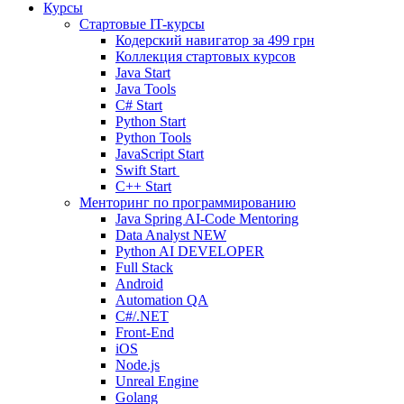
Курсы
Стартовые IT-курсы
Кодерский навигатор за
499 грн
Коллекция стартовых курсов
Java Start
Java Tools
C# Start
Python Start
Python Tools
JavaScript Start
Swift Start
C++ Start
Менторинг по программированию
Java Spring AI-Code Mentoring
Data Analyst
NEW
Python AI DEVELOPER
Full Stack
Android
Automation QA
C#/.NET
Front-End
iOS
Node.js
Unreal Engine
Golang