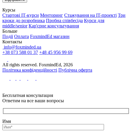
Курсы
Стартові IТ-курси
Менторинг
Стажування на IT-проекті
Три
кроки до розробника
Пробна співбесіда
Курси для
middle/senior
Кар'єрне консультування
Больше
Події
Оплата
FoxmindEd магазин
Контакты
info@foxminded.ua
+38 073 588 01 37
+48 45 956 99 69
All rights reserved. FoxmindEd, 2026
Політика конфіденційності
Публічна оферта
Бесплатная консультация
Ответим на все ваши вопросы
Имя