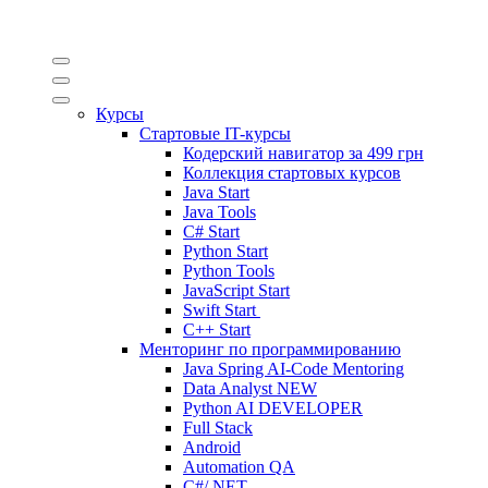
Курсы
Стартовые IT-курсы
Кодерский навигатор за
499 грн
Коллекция стартовых курсов
Java Start
Java Tools
C# Start
Python Start
Python Tools
JavaScript Start
Swift Start
C++ Start
Менторинг по программированию
Java Spring AI-Code Mentoring
Data Analyst
NEW
Python AI DEVELOPER
Full Stack
Android
Automation QA
C#/.NET