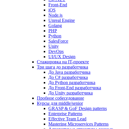
Front-End
iOS
Node.js
Unreal Engine
Golang
PHP
Python
SalesForce
Unity
DevOps
UI/UX Design
Стажировка на IT-проекте
Три шага до разработчика
До Java разработчика
До C# разработчика
До Python разработчика
До Front-End разработчика
До Unity разработчика
Пробное собеседование
Курсы для middle/senior
GRASP & GoF Design patterns
Enterprise Patterns
Effective Team Lead
Mastering Microservices Patterns