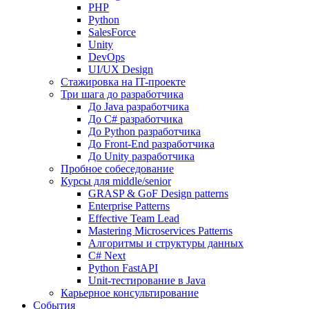
PHP
Python
SalesForce
Unity
DevOps
UI/UX Design
Стажировка на IT-проекте
Три шага до разработчика
До Java разработчика
До C# разработчика
До Python разработчика
До Front-End разработчика
До Unity разработчика
Пробное собеседование
Курсы для middle/senior
GRASP & GoF Design patterns
Enterprise Patterns
Effective Team Lead
Mastering Microservices Patterns
Алгоритмы и структуры данных
C# Next
Python FastAPI
Unit-тестирование в Java
Карьерное консультирование
События