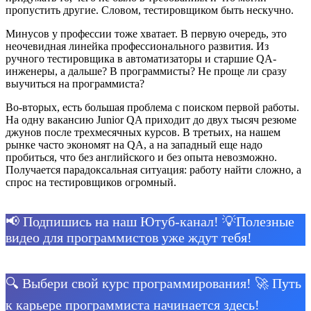
пропустить другие. Словом, тестировщиком быть нескучно.
Минусов у профессии тоже хватает. В первую очередь, это
неочевидная линейка профессионального развития. Из
ручного тестировщика в автоматизаторы и старшие QA-
инженеры, а дальше? В программисты? Не проще ли сразу
выучиться на программиста?
Во-вторых, есть большая проблема с поиском первой работы.
На одну вакансию Junior QA приходит до двух тысяч резюме
джунов после трехмесячных курсов. В третьих, на нашем
рынке часто экономят на QA, а на западный еще надо
пробиться, что без английского и без опыта невозможно.
Получается парадоксальная ситуация: работу найти сложно, а
спрос на тестировщиков огромный.
📢 Подпишись на наш Ютуб-канал! 💡Полезные
видео для программистов уже ждут тебя!
🔍 Выбери свой курс программирования! 🚀 Путь
к карьере программиста начинается здесь!