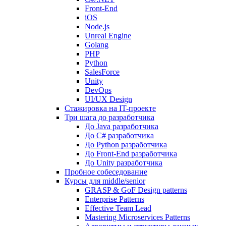
Front-End
iOS
Node.js
Unreal Engine
Golang
PHP
Python
SalesForce
Unity
DevOps
UI/UX Design
Стажировка на IT-проекте
Три шага до разработчика
До Java разработчика
До C# разработчика
До Python разработчика
До Front-End разработчика
До Unity разработчика
Пробное собеседование
Курсы для middle/senior
GRASP & GoF Design patterns
Enterprise Patterns
Effective Team Lead
Mastering Microservices Patterns