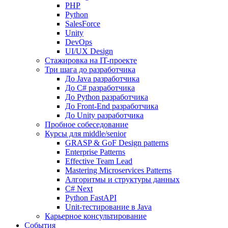
PHP
Python
SalesForce
Unity
DevOps
UI/UX Design
Стажировка на IT-проекте
Три шага до разработчика
До Java разработчика
До C# разработчика
До Python разработчика
До Front-End разработчика
До Unity разработчика
Пробное собеседование
Курсы для middle/senior
GRASP & GoF Design patterns
Enterprise Patterns
Effective Team Lead
Mastering Microservices Patterns
Алгоритмы и структуры данных
C# Next
Python FastAPI
Unit-тестирование в Java
Карьерное консультирование
События