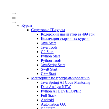
Курсы
Стартовые IT-курсы
Кодерский навигатор за
499 грн
Коллекция стартовых курсов
Java Start
Java Tools
C# Start
Python Start
Python Tools
JavaScript Start
Swift Start
C++ Start
Менторинг по программированию
Java Spring AI-Code Mentoring
Data Analyst
NEW
Python AI DEVELOPER
Full Stack
Android
Automation QA
C#/.NET