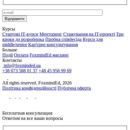
Курсы
Стартові IТ-курси
Менторинг
Стажування на IT-проекті
Три
кроки до розробника
Пробна співбесіда
Курси для
middle/senior
Кар'єрне консультування
Больше
Події
Оплата
FoxmindEd магазин
Контакты
info@foxminded.ua
+38 073 588 01 37
+48 45 956 99 69
All rights reserved. FoxmindEd, 2026
Політика конфіденційності
Публічна оферта
Бесплатная консультация
Ответим на все ваши вопросы