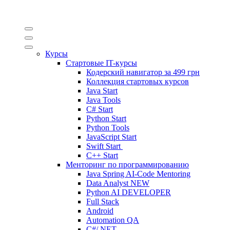
Курсы
Стартовые IT-курсы
Кодерский навигатор за
499 грн
Коллекция стартовых курсов
Java Start
Java Tools
C# Start
Python Start
Python Tools
JavaScript Start
Swift Start
C++ Start
Менторинг по программированию
Java Spring AI-Code Mentoring
Data Analyst
NEW
Python AI DEVELOPER
Full Stack
Android
Automation QA
C#/.NET