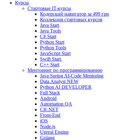
Курсы
Стартовые IT-курсы
Кодерский навигатор за
499 грн
Коллекция стартовых курсов
Java Start
Java Tools
C# Start
Python Start
Python Tools
JavaScript Start
Swift Start
C++ Start
Менторинг по программированию
Java Spring AI-Code Mentoring
Data Analyst
NEW
Python AI DEVELOPER
Full Stack
Android
Automation QA
C#/.NET
Front-End
iOS
Node.js
Unreal Engine
Golang