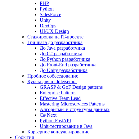
PHP
Python
SalesForce
Unity
DevOps
UI/UX Design
Стажировка на IT-проекте
Три шага до разработчика
До Java разработчика
До C# разработчика
До Python разработчика
До Front-End разработчика
До Unity разработчика
Пробное собеседование
Курсы для middle/senior
GRASP & GoF Design patterns
Enterprise Patterns
Effective Team Lead
Mastering Microservices Patterns
Алгоритмы и структуры данных
C# Next
Python FastAPI
Unit-тестирование в Java
Карьерное консультирование
События