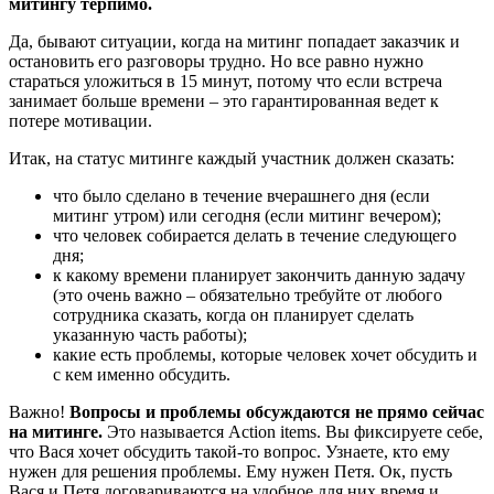
митингу терпимо.
Да, бывают ситуации, когда на митинг попадает заказчик и
остановить его разговоры трудно. Но все равно нужно
стараться уложиться в 15 минут, потому что если встреча
занимает больше времени – это гарантированная ведет к
потере мотивации.
Итак, на статус митинге каждый участник должен сказать:
что было сделано в течение вчерашнего дня (если
митинг утром) или сегодня (если митинг вечером);
что человек собирается делать в течение следующего
дня;
к какому времени планирует закончить данную задачу
(это очень важно – обязательно требуйте от любого
сотрудника сказать, когда он планирует сделать
указанную часть работы);
какие есть проблемы, которые человек хочет обсудить и
с кем именно обсудить.
Важно!
Вопросы и проблемы обсуждаются не прямо сейчас
на митинге.
Это называется Action items. Вы фиксируете себе,
что Вася хочет обсудить такой-то вопрос. Узнаете, кто ему
нужен для решения проблемы. Ему нужен Петя. Ок, пусть
Вася и Петя договариваются на удобное для них время и