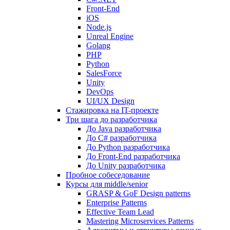
Front-End
iOS
Node.js
Unreal Engine
Golang
PHP
Python
SalesForce
Unity
DevOps
UI/UX Design
Стажировка на IT-проекте
Три шага до разработчика
До Java разработчика
До C# разработчика
До Python разработчика
До Front-End разработчика
До Unity разработчика
Пробное собеседование
Курсы для middle/senior
GRASP & GoF Design patterns
Enterprise Patterns
Effective Team Lead
Mastering Microservices Patterns