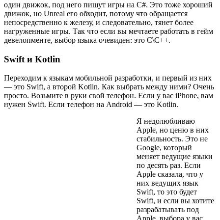
один движок, под него пишут игры на C#. Это тоже хороший
движок, но Unreal его обходит, потому что обращается
непосредственно к железу, и следовательно, тянет более
нагруженные игры. Так что если вы мечтаете работать в гейм
девелопменте, выбор языка очевиден: это С\С++.
Swift и Kotlin
Переходим к языкам мобильной разработки, и первый из них
— это Swift, а второй Kotlin. Как выбрать между ними? Очень
просто. Возьмите в руки свой телефон. Если у вас iPhone, вам
нужен Swift. Если телефон на Android — это Kotlin.
Я недолюбливаю
Apple, но ценю в них
стабильность. Это не
Google, который
меняет ведущие языки
по десять раз. Если
Apple сказала, что у
них ведущих язык
Swift, то это будет
Swift, и если вы хотите
разрабатывать под
Apple, выбора у вас