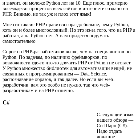
и значит, он моложе Python лет на 10. Еще плюс, примерно
восемьдесят процентов всех сайтов в интернете создано на
PHP. Видимо, не так уж и плох этот язык!
Мне синтаксис PHP нравится гораздо больше, чем у Python,
хоть он и более многословный. Но это из-за того, что на PHP я
работал, а на Python нет. А вам придется подумать
самостоятельно.
Спрос на PHP-разработчиков выше, чем на специалистов по
Python. По задачам, по наличию фреймворков, по
возможности где-то что-то доучить PHP от Python не отстает.
У Python множество библиотек для автоматизации вещей, не
связанных с программированием — Data Science,
распознавание образов, и так далее. Но если вы web-
разработчик, вам это особо не нужно, так что web-
разработчикам и на PHP отлично.
C#
Следующий язык
нашего обзора —
Си Шарп (C#).
Надо отдать
должное,