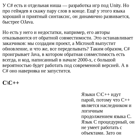
У C# есть и отдельная ниша — разработка игр под Unity. Но
про геймдев я скажу пару слов в конце. Ещё у этого языка
хороший и приятный синтаксис, он динамично развивается,
быстрее ОJava.
Но есть у него и недостатки, например, его авторы
отказываются от обратной совместимости. Это останавливает
заказчиков: мы создадим проект, а Microsoft выпустит
обновление, и что же, все переделывать? Таким образом, C#
проигрывает Java, в котором обратная совместимость есть
всегда, и код, написанный в начале 2000-х, с большой
вероятностью будет работать под современной версией. А в
C# оно наверняка не запустится.
C\C++
Языки C\C++ идут
парой, потому что С++
является наследником и
логичным
продолжением языка С.
Язык С процедурный, он
не умеет работать с
объектами. Зато он