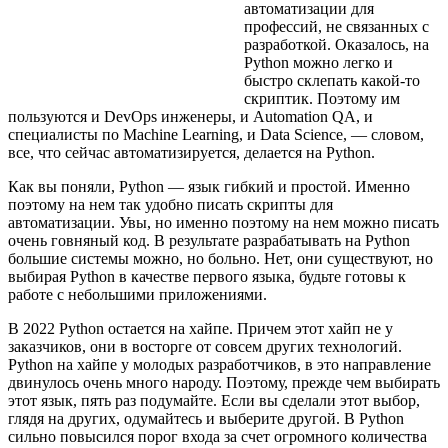
автоматизации для
профессий, не связанных с
разработкой. Оказалось, на
Python можно легко и
быстро склепать какой-то
скриптик. Поэтому им
пользуются и DevOps инженеры, и Automation QA, и
специалисты по Machine Learning, и Data Science, — словом,
все, что сейчас автоматизируется, делается на Python.
Как вы поняли, Python — язык гибкий и простой. Именно
поэтому на нем так удобно писать скрипты для
автоматизации. Увы, но именно поэтому на нем можно писать
очень говняный код. В результате разрабатывать на Python
большие системы можно, но больно. Нет, они существуют, но
выбирая Python в качестве первого языка, будьте готовы к
работе с небольшими приложениями.
В 2022 Python остается на хайпе. Причем этот хайп не у
заказчиков, они в восторге от совсем других технологий.
Python на хайпе у молодых разработчиков, в это направление
двинулось очень много народу. Поэтому, прежде чем выбирать
этот язык, пять раз подумайте. Если вы сделали этот выбор,
глядя на других, одумайтесь и выберите другой. В Python
сильно повысился порог входа за счет огромного количества