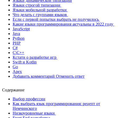
Языки динамической типизации
Языки строгой типизации
Языки мобильной разработки
Что делать с группами языков
Если с первой попытки выбрать не получилось
Какие языки программирования актуальны в 2022 году
JavaScript
Java
Python
PHP
C#
C\C++
Кстати о разработке игр
Swift и Kotlin
Go
Apex
Добавить комментарий Отменить ответ
Содержание
Выбор профессии
Как выбрать язык программирования: рецепт от
Немчинского
Низкоуровневые языки
Front End разработка