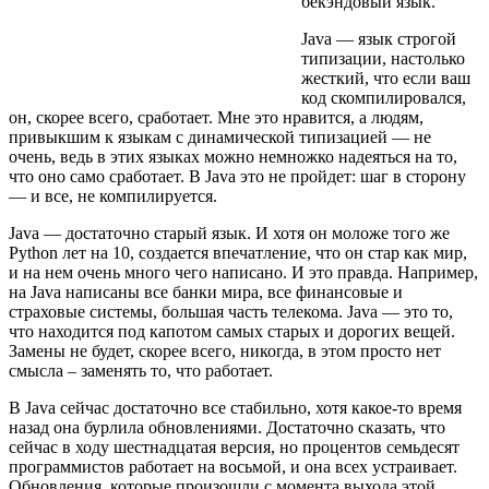
бекэндовый язык.
Java — язык строгой
типизации, настолько
жесткий, что если ваш
код скомпилировался,
он, скорее всего, сработает. Мне это нравится, а людям,
привыкшим к языкам с динамической типизацией — не
очень, ведь в этих языках можно немножко надеяться на то,
что оно само сработает. В Java это не пройдет: шаг в сторону
— и все, не компилируется.
Java — достаточно старый язык. И хотя он моложе того же
Python лет на 10, создается впечатление, что он стар как мир,
и на нем очень много чего написано. И это правда. Например,
на Java написаны все банки мира, все финансовые и
страховые системы, большая часть телекома. Java — это то,
что находится под капотом самых старых и дорогих вещей.
Замены не будет, скорее всего, никогда, в этом просто нет
смысла – заменять то, что работает.
В Java сейчас достаточно все стабильно, хотя какое-то время
назад она бурлила обновлениями. Достаточно сказать, что
сейчас в ходу шестнадцатая версия, но процентов семьдесят
программистов работает на восьмой, и она всех устраивает.
Обновления, которые произошли с момента выхода этой