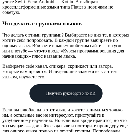
учите Swift. Если Android — Kotlin. А выбирать
кроссплатформенные языки типа Flutter я новичкам не
советую.
Что делать с группами языков
Что делать с этими группами? Выбираете из них те, в которых
хотите себя попробовать. В каждой группе выбираете по
одному языку. Вбиваете в вашем любимом сайте — в гугле
или в ютубе — что-то вроде «Курсы программирования для
начинающих» плюс название языка.
Выбираете себе канал, спикера, скринкаст или автора,
которые вам нравятся. И неделю-две знакомитесь с этим
языком, изучаете его.
Получить руководство по ИИ
Если вы влюблены в этот язык, и хотите заниматься только
им, а остальные вас не интересуют, приступайте к
углубленному изучению. Но если вам вроде нравится, но что-
то смущает — двигайтесь дальше и повторите процедуру еще
для одного языка, только из другой группы. Попробовали