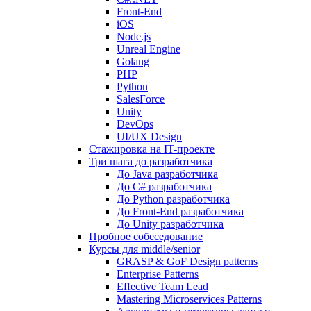
Front-End
iOS
Node.js
Unreal Engine
Golang
PHP
Python
SalesForce
Unity
DevOps
UI/UX Design
Стажировка на IT-проекте
Три шага до разработчика
До Java разработчика
До C# разработчика
До Python разработчика
До Front-End разработчика
До Unity разработчика
Пробное собеседование
Курсы для middle/senior
GRASP & GoF Design patterns
Enterprise Patterns
Effective Team Lead
Mastering Microservices Patterns