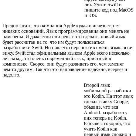
нет. Учите Swift и
пишите код под MacOS
и iOS.
Предполагать, что компания Apple куда-то исчезнет, нет
никаких оснований. Язык программирования они менять не
намерены. И даже если они решат это сделать, новый язык
будет рассчитан на то, что им будут пользоваться
разработчики Swift. Но пока что перспектив смены языка я не
вижу. Swift стал официальным языком Apple всего несколько
лет назад, это очень современный язык, приятный в
компоновке. Скорее, они будут развивать его, чем заменят
чем-то другим. Так что это направление надежно, всерьез и
надолго.
Второй язык
мобильной разработки
это Kotlin. На этот язык
сделал ставку Google,
объявив, что вся
Android-разработка у
них теперь на Kotlin.
Раньше я говорил, что
учить Kotlin как
первый язык сложно и