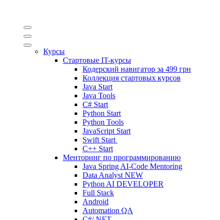
Курсы
Стартовые IT-курсы
Кодерский навигатор за
499 грн
Коллекция стартовых курсов
Java Start
Java Tools
C# Start
Python Start
Python Tools
JavaScript Start
Swift Start
C++ Start
Менторинг по программированию
Java Spring AI-Code Mentoring
Data Analyst
NEW
Python AI DEVELOPER
Full Stack
Android
Automation QA
C#/.NET