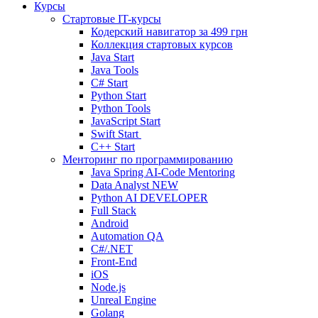
Курсы
Стартовые IT-курсы
Кодерский навигатор за
499 грн
Коллекция стартовых курсов
Java Start
Java Tools
C# Start
Python Start
Python Tools
JavaScript Start
Swift Start
C++ Start
Менторинг по программированию
Java Spring AI-Code Mentoring
Data Analyst
NEW
Python AI DEVELOPER
Full Stack
Android
Automation QA
C#/.NET
Front-End
iOS
Node.js
Unreal Engine
Golang