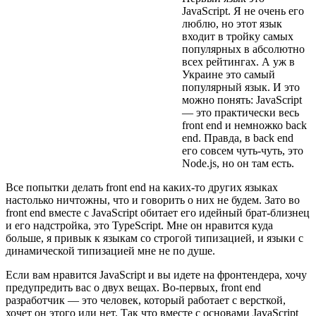
JavaScript. Я не очень его
люблю, но этот язык
входит в тройку самых
популярных в абсолютно
всех рейтингах. А уж в
Украине это самый
популярный язык. И это
можно понять: JavaScript
— это практически весь
front end и немножко back
end. Правда, в back end
его совсем чуть-чуть, это
Node.js, но он там есть.
Все попытки делать front end на каких-то других языках
настолько ничтожны, что и говорить о них не будем. Зато во
front end вместе с JavaScript обитает его идейный брат-близнец
и его надстройка, это TypeScript. Мне он нравится куда
больше, я привык к языкам со строгой типизацией, и языки с
динамической типизацией мне не по душе.
Если вам нравится JavaScript и вы идете на фронтендера, хочу
предупредить вас о двух вещах. Во-первых, front end
разработчик — это человек, который работает с версткой,
хочет он этого или нет. Так что вместе с основами JavaScript