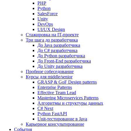
PHP
Python
SalesForce
Unity
DevOps
UI/UX Design
Стажировка на IT-проекте
Три шага до разработчика
До Java разработчика
До C# разработчика
До Python разработчика
До Front-End разработчика
До Unity разработчика
Пробное собеседование
Курсы для middle/senior
GRASP & GoF Design patterns
Enterprise Patterns
Effective Team Lead
Mastering Microservices Patterns
Алгоритмы и структуры данных
C# Next
Python FastAPI
Unit-тестирование в Java
Карьерное консультирование
События