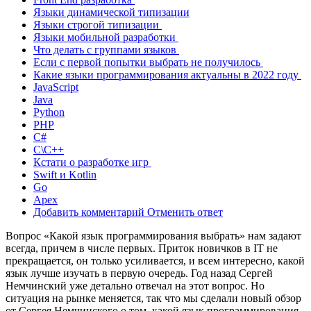
Языки динамической типизации
Языки строгой типизации
Языки мобильной разработки
Что делать с группами языков
Если с первой попытки выбрать не получилось
Какие языки программирования актуальны в 2022 году
JavaScript
Java
Python
PHP
C#
C\C++
Кстати о разработке игр
Swift и Kotlin
Go
Apex
Добавить комментарий Отменить ответ
Вопрос «Какой язык программирования выбрать» нам задают
всегда, причем в числе первых. Приток новичков в IT не
прекращается, он только усиливается, и всем интересно, какой
язык лучше изучать в первую очередь. Год назад Сергей
Немчинский уже детально отвечал на этот вопрос. Но
ситуация на рынке меняется, так что мы сделали новый обзор
от Сергея Немчинского о том, какой язык программирования