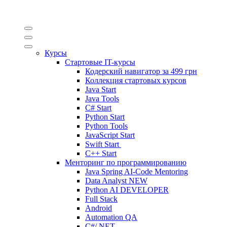
Курсы
Стартовые IT-курсы
Кодерский навигатор за
499 грн
Коллекция стартовых курсов
Java Start
Java Tools
C# Start
Python Start
Python Tools
JavaScript Start
Swift Start
C++ Start
Менторинг по программированию
Java Spring AI-Code Mentoring
Data Analyst
NEW
Python AI DEVELOPER
Full Stack
Android
Automation QA
C#/.NET