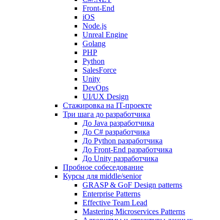
Front-End
iOS
Node.js
Unreal Engine
Golang
PHP
Python
SalesForce
Unity
DevOps
UI/UX Design
Стажировка на IT-проекте
Три шага до разработчика
До Java разработчика
До C# разработчика
До Python разработчика
До Front-End разработчика
До Unity разработчика
Пробное собеседование
Курсы для middle/senior
GRASP & GoF Design patterns
Enterprise Patterns
Effective Team Lead
Mastering Microservices Patterns