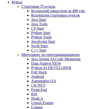
Курсы
Стартовые IT-курсы
Кодерский навигатор за
499 грн
Коллекция стартовых курсов
Java Start
Java Tools
C# Start
Python Start
Python Tools
JavaScript Start
Swift Start
C++ Start
Менторинг по программированию
Java Spring AI-Code Mentoring
Data Analyst
NEW
Python AI DEVELOPER
Full Stack
Android
Automation QA
C#/.NET
Front-End
iOS
Node.js
Unreal Engine
Golang