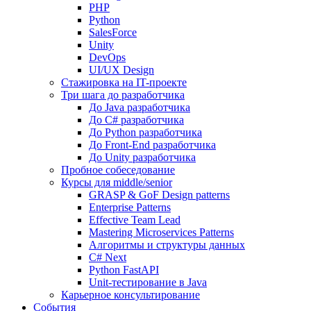
PHP
Python
SalesForce
Unity
DevOps
UI/UX Design
Стажировка на IT-проекте
Три шага до разработчика
До Java разработчика
До C# разработчика
До Python разработчика
До Front-End разработчика
До Unity разработчика
Пробное собеседование
Курсы для middle/senior
GRASP & GoF Design patterns
Enterprise Patterns
Effective Team Lead
Mastering Microservices Patterns
Алгоритмы и структуры данных
C# Next
Python FastAPI
Unit-тестирование в Java
Карьерное консультирование
События