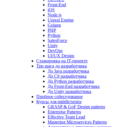
Front-End
iOS
Node.js
Unreal Engine
Golang
PHP
Python
SalesForce
Unity
DevOps
UI/UX Design
Стажировка на IT-проекте
Три шага до разработчика
До Java разработчика
До C# разработчика
До Python разработчика
До Front-End разработчика
До Unity разработчика
Пробное собеседование
Курсы для middle/senior
GRASP & GoF Design patterns
Enterprise Patterns
Effective Team Lead
Mastering Microservices Patterns