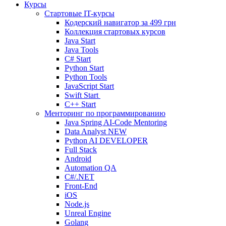
Курсы
Стартовые IT-курсы
Кодерский навигатор за
499 грн
Коллекция стартовых курсов
Java Start
Java Tools
C# Start
Python Start
Python Tools
JavaScript Start
Swift Start
C++ Start
Менторинг по программированию
Java Spring AI-Code Mentoring
Data Analyst
NEW
Python AI DEVELOPER
Full Stack
Android
Automation QA
C#/.NET
Front-End
iOS
Node.js
Unreal Engine
Golang