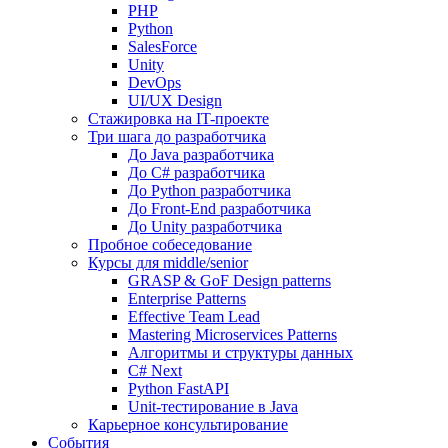
PHP
Python
SalesForce
Unity
DevOps
UI/UX Design
Стажировка на IT-проекте
Три шага до разработчика
До Java разработчика
До C# разработчика
До Python разработчика
До Front-End разработчика
До Unity разработчика
Пробное собеседование
Курсы для middle/senior
GRASP & GoF Design patterns
Enterprise Patterns
Effective Team Lead
Mastering Microservices Patterns
Алгоритмы и структуры данных
C# Next
Python FastAPI
Unit-тестирование в Java
Карьерное консультирование
События