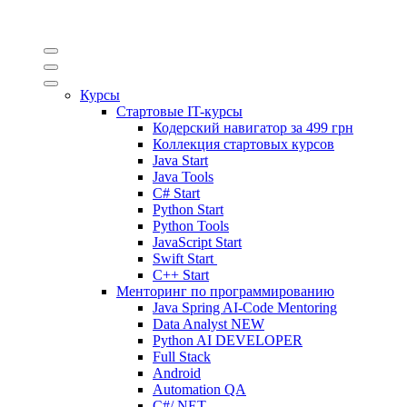
Курсы
Стартовые IT-курсы
Кодерский навигатор за
499 грн
Коллекция стартовых курсов
Java Start
Java Tools
C# Start
Python Start
Python Tools
JavaScript Start
Swift Start
C++ Start
Менторинг по программированию
Java Spring AI-Code Mentoring
Data Analyst
NEW
Python AI DEVELOPER
Full Stack
Android
Automation QA
C#/.NET