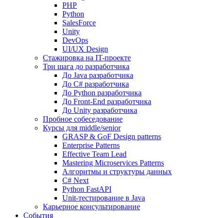
PHP
Python
SalesForce
Unity
DevOps
UI/UX Design
Стажировка на IT-проекте
Три шага до разработчика
До Java разработчика
До C# разработчика
До Python разработчика
До Front-End разработчика
До Unity разработчика
Пробное собеседование
Курсы для middle/senior
GRASP & GoF Design patterns
Enterprise Patterns
Effective Team Lead
Mastering Microservices Patterns
Алгоритмы и структуры данных
C# Next
Python FastAPI
Unit-тестирование в Java
Карьерное консультирование
События