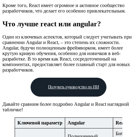
Кроме того, React имеет огромное и активное сообщество
разработчиков, что делает его особенно привлекательным.
Что лучше react или angular?
Один из ключевых аспектов, который следует учитывать при
сравнении Angular и React, – это степень их сложности.
Angular, будучи полноценным фреймворком, имеет более
крутую кривую обучения, особенно для новичков в веб-
разработке. В то время как React, сосредоточенный на
компонентах, предоставляет более плавный старт для новых
разработчиков.
Получить руководство по ИИ
Давайте сравним более подробно Angular и React наглядной
табличке!
Ключевой параметр
Angular
React
Библиотек
Полноценный