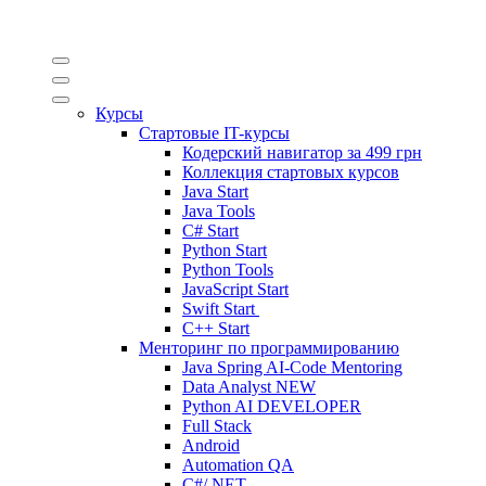
Курсы
Стартовые IT-курсы
Кодерский навигатор за
499 грн
Коллекция стартовых курсов
Java Start
Java Tools
C# Start
Python Start
Python Tools
JavaScript Start
Swift Start
C++ Start
Менторинг по программированию
Java Spring AI-Code Mentoring
Data Analyst
NEW
Python AI DEVELOPER
Full Stack
Android
Automation QA
C#/.NET