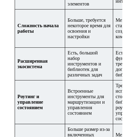
интерфей
элементов
Больше, требуется
Меньше, 
Сложность начала
некоторое время для
старт и б
работы
освоения и
создание
настройки
компонент
Есть, большой
Есть, но 
набор
функцион
Расширенная
инструментов и
требуют
экосистема
библиотек для
дополнит
различных задач
библиоте
Требуется
Встроенные
использов
Роутинг и
инструменты для
сторонни
управление
маршрутизации и
библиотек
состоянием
управления
роутинга 
состоянием
управлен
состояни
Больше размер из-за
включенных
Меньше р