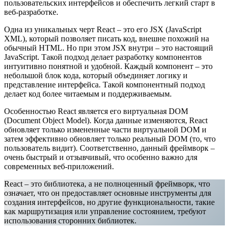
пользовательских интерфейсов и обеспечить легкий старт в
веб-разработке.
Одна из уникальных черт React – это его JSX (JavaScript
XML), который позволяет писать код, внешне похожий на
обычный HTML. Но при этом JSX внутри – это настоящий
JavaScript. Такой подход делает разработку компонентов
интуитивно понятной и удобной. Каждый компонент – это
небольшой блок кода, который объединяет логику и
представление интерфейса. Такой компонентный подход
делает код более читаемым и поддерживаемым.
Особенностью React является его виртуальная DOM
(Document Object Model). Когда данные изменяются, React
обновляет только измененные части виртуальной DOM и
затем эффективно обновляет только реальный DOM (то, что
пользователь видит). Соответственно, данный фреймворк –
очень быстрый и отзывчивый, что особенно важно для
современных веб-приложений.
React – это библиотека, а не полноценный фреймворк, что
означает, что он предоставляет основные инструменты для
создания интерфейсов, но другие функциональности, такие
как маршрутизация или управление состоянием, требуют
использования сторонних библиотек.