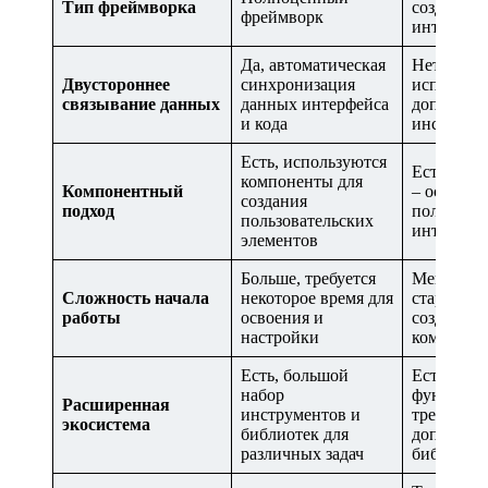
Тип фреймворка
создания
фреймворк
интерфей
Да, автоматическая
Нет, необ
Двустороннее
синхронизация
использов
связывание данных
данных интерфейса
дополнит
и кода
инструме
Есть, используются
Есть, ком
компоненты для
Компонентный
– основа 
создания
подход
пользоват
пользовательских
интерфей
элементов
Больше, требуется
Меньше, 
Сложность начала
некоторое время для
старт и б
работы
освоения и
создание
настройки
компонент
Есть, большой
Есть, но 
набор
функцион
Расширенная
инструментов и
требуют
экосистема
библиотек для
дополнит
различных задач
библиоте