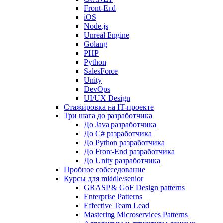
Front-End
iOS
Node.js
Unreal Engine
Golang
PHP
Python
SalesForce
Unity
DevOps
UI/UX Design
Стажировка на IT-проекте
Три шага до разработчика
До Java разработчика
До C# разработчика
До Python разработчика
До Front-End разработчика
До Unity разработчика
Пробное собеседование
Курсы для middle/senior
GRASP & GoF Design patterns
Enterprise Patterns
Effective Team Lead
Mastering Microservices Patterns