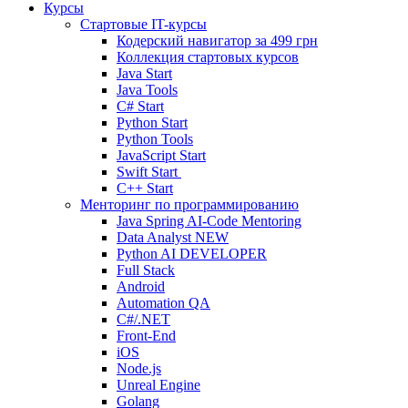
Курсы
Стартовые IT-курсы
Кодерский навигатор за
499 грн
Коллекция стартовых курсов
Java Start
Java Tools
C# Start
Python Start
Python Tools
JavaScript Start
Swift Start
C++ Start
Менторинг по программированию
Java Spring AI-Code Mentoring
Data Analyst
NEW
Python AI DEVELOPER
Full Stack
Android
Automation QA
C#/.NET
Front-End
iOS
Node.js
Unreal Engine
Golang