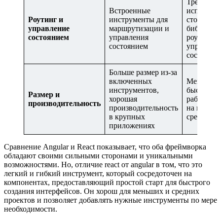
Требуется
Встроенные
использов
Роутинг и
инструменты для
сторонни
управление
маршрутизации и
библиотек
состоянием
управления
роутинга 
состоянием
управлен
состояни
Больше размер из-за
включенных
Меньше р
инструментов,
быстрая и
Размер и
хорошая
работа, о
производительность
производительность
на небол
в крупных
средних п
приложениях
Сравнение Angular и React показывает, что оба фреймворка
обладают своими сильными сторонами и уникальными
возможностями. Но, отличие react от angular в том, что это
легкий и гибкий инструмент, который сосредоточен на
компонентах, предоставляющий простой старт для быстрого
создания интерфейсов. Он хорош для меньших и средних
проектов и позволяет добавлять нужные инструменты по мере
необходимости.