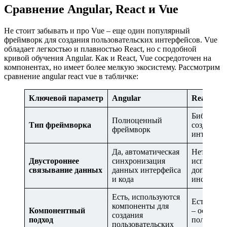
Сравнение Angular, React и Vue
Не стоит забывать и про Vue – еще один популярный
фреймворк для создания пользовательских интерфейсов. Vue
обладает легкостью и плавностью React, но с подобной
кривой обучения Angular. Как и React, Vue сосредоточен на
компонентах, но имеет более мелкую экосистему. Рассмотрим
сравнение angular react vue в табличке:
Ключевой параметр
Angular
React
Библиотек
Полноценный
Тип фреймворка
создания
фреймворк
интерфей
Да, автоматическая
Нет, необ
Двустороннее
синхронизация
использов
связывание данных
данных интерфейса
дополнит
и кода
инструме
Есть, используются
Есть, ком
компоненты для
Компонентный
– основа 
создания
подход
пользоват
пользовательских