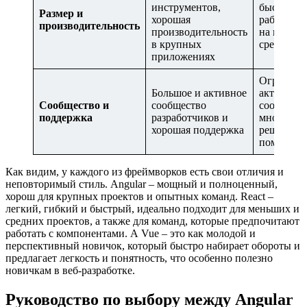
инструментов,
быстрая и
Размер и
хорошая
работа, о
производительность
производительность
на небол
в крупных
средних п
приложениях
Огромное
Большое и активное
активное
Сообщество и
сообщество
сообществ
поддержка
разработчиков и
множеств
хорошая поддержка
решений 
помощи
Как видим, у каждого из фреймворков есть свои отличия и
неповторимый стиль. Angular – мощный и полноценный,
хорош для крупных проектов и опытных команд. React –
легкий, гибкий и быстрый, идеально подходит для меньших и
средних проектов, а также для команд, которые предпочитают
работать с компонентами. А Vue – это как молодой и
перспективный новичок, который быстро набирает обороты и
предлагает легкость и понятность, что особенно полезно
новичкам в веб-разработке.
Руководство по выбору между Angular