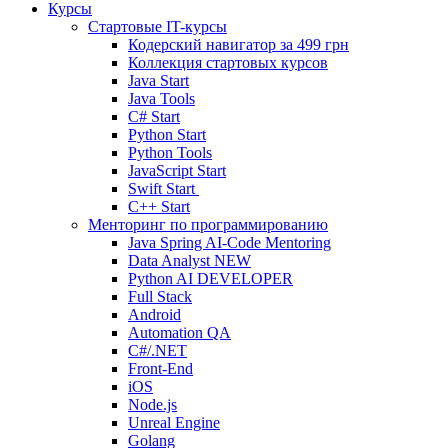
Курсы
Стартовые IT-курсы
Кодерский навигатор за
499 грн
Коллекция стартовых курсов
Java Start
Java Tools
C# Start
Python Start
Python Tools
JavaScript Start
Swift Start
C++ Start
Менторинг по программированию
Java Spring AI-Code Mentoring
Data Analyst
NEW
Python AI DEVELOPER
Full Stack
Android
Automation QA
C#/.NET
Front-End
iOS
Node.js
Unreal Engine
Golang