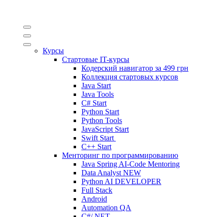
Курсы
Стартовые IT-курсы
Кодерский навигатор за
499 грн
Коллекция стартовых курсов
Java Start
Java Tools
C# Start
Python Start
Python Tools
JavaScript Start
Swift Start
C++ Start
Менторинг по программированию
Java Spring AI-Code Mentoring
Data Analyst
NEW
Python AI DEVELOPER
Full Stack
Android
Automation QA
C#/.NET