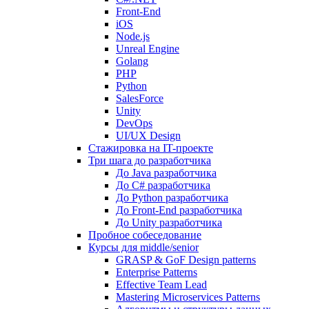
Front-End
iOS
Node.js
Unreal Engine
Golang
PHP
Python
SalesForce
Unity
DevOps
UI/UX Design
Стажировка на IT-проекте
Три шага до разработчика
До Java разработчика
До C# разработчика
До Python разработчика
До Front-End разработчика
До Unity разработчика
Пробное собеседование
Курсы для middle/senior
GRASP & GoF Design patterns
Enterprise Patterns
Effective Team Lead
Mastering Microservices Patterns