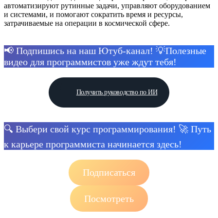
автоматизируют рутинные задачи, управляют оборудованием
и системами, и помогают сократить время и ресурсы,
затрачиваемые на операции в космической сфере.
📢 Подпишись на наш Ютуб-канал! 💡Полезные
видео для программистов уже ждут тебя!
Получить руководство по ИИ
🔍 Выбери свой курс программирования! 🚀 Путь
к карьере программиста начинается здесь!
Подписаться
Посмотреть