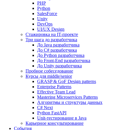
PHP
Python
SalesForce
Unity
DevOps
UI/UX Design
Стажировка на IT-проекте
Три шага до разработчика
До Java разработчика
До C# разработчика
До Python разработчика
До Front-End разработчика
До Unity разработчика
Пробное собеседование
Курсы для middle/senior
GRASP & GoF Design patterns
Enterprise Patterns
Effective Team Lead
Mastering Microservices Patterns
Алгоритмы и структуры данных
C# Next
Python FastAPI
Unit-тестирование в Java
Карьерное консультирование
События