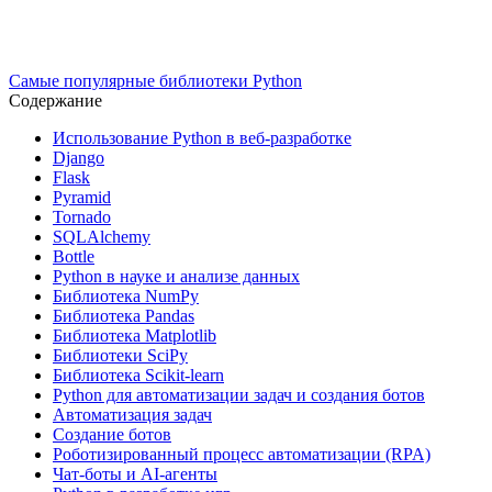
Самые популярные библиотеки Python
Содержание
Использование Python в веб-разработке
Django
Flask
Pyramid
Tornado
SQLAlchemy
Bottle
Python в науке и анализе данных
Библиотека NumPy
Библиотека Pandas
Библиотека Matplotlib
Библиотеки SciPy
Библиотека Scikit-learn
Python для автоматизации задач и создания ботов
Автоматизация задач
Создание ботов
Роботизированный процесс автоматизации (RPA)
Чат-боты и AI-агенты