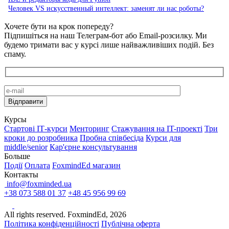
Человек VS искусственный интеллект: заменят ли нас роботы?
Хочете бути на крок попереду?
Підпишіться на наш Телеграм-бот або Email-розсилку. Ми
будемо тримати вас у курсі лише найважливіших подій. Без
спаму.
Курсы
Стартові IТ-курси
Менторинг
Стажування на IT-проекті
Три
кроки до розробника
Пробна співбесіда
Курси для
middle/senior
Кар'єрне консультування
Больше
Події
Оплата
FoxmindEd магазин
Контакты
info@foxminded.ua
+38 073 588 01 37
+48 45 956 99 69
All rights reserved. FoxmindEd, 2026
Політика конфіденційності
Публічна оферта