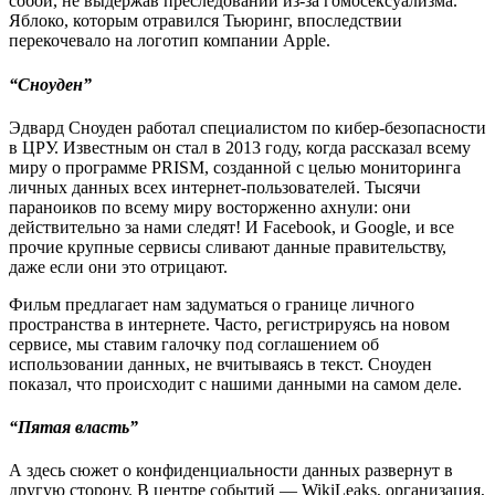
собой, не выдержав преследований из-за гомосексуализма.
Яблоко, которым отравился Тьюринг, впоследствии
перекочевало на логотип компании Apple.
“Сноуден”
Эдвард Сноуден работал специалистом по кибер-безопасности
в ЦРУ. Известным он стал в 2013 году, когда рассказал всему
миру о программе PRISM, созданной с целью мониторинга
личных данных всех интернет-пользователей. Тысячи
параноиков по всему миру восторженно ахнули: они
действительно за нами следят! И Facebook, и Google, и все
прочие крупные сервисы сливают данные правительству,
даже если они это отрицают.
Фильм предлагает нам задуматься о границе личного
пространства в интернете. Часто, регистрируясь на новом
сервисе, мы ставим галочку под соглашением об
использовании данных, не вчитываясь в текст. Сноуден
показал, что происходит с нашими данными на самом деле.
“Пятая власть”
А здесь сюжет о конфиденциальности данных развернут в
другую сторону. В центре событий — WikiLeaks, организация,