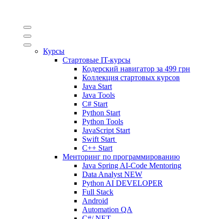
Курсы
Стартовые IT-курсы
Кодерский навигатор за
499 грн
Коллекция стартовых курсов
Java Start
Java Tools
C# Start
Python Start
Python Tools
JavaScript Start
Swift Start
C++ Start
Менторинг по программированию
Java Spring AI-Code Mentoring
Data Analyst
NEW
Python AI DEVELOPER
Full Stack
Android
Automation QA
C#/.NET