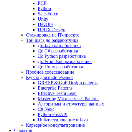
PHP
Python
SalesForce
Unity
DevOps
UI/UX Design
Стажировка на IT-проекте
Три шага до разработчика
До Java разработчика
До C# разработчика
До Python разработчика
До Front-End разработчика
До Unity разработчика
Пробное собеседование
Курсы для middle/senior
GRASP & GoF Design patterns
Enterprise Patterns
Effective Team Lead
Mastering Microservices Patterns
Алгоритмы и структуры данных
C# Next
Python FastAPI
Unit-тестирование в Java
Карьерное консультирование
События