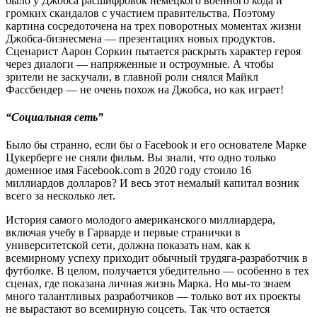
было у Джобса расшифровок немецкого военного кода и
громких скандалов с участием правительства. Поэтому
картина сосредоточена на трех поворотных моментах жизни
Джобса-бизнесмена — презентациях новых продуктов.
Сценарист Аарон Соркин пытается раскрыть характер героя
через диалоги — напряженные и остроумные. А чтобы
зрители не заскучали, в главной роли снялся Майкл
Фассбендер — не очень похож на Джобса, но как играет!
“Социальная сеть”
Было бы странно, если бы о Facebook и его основателе Марке
Цукерберге не сняли фильм. Вы знали, что одно только
доменное имя Facebook.com в 2020 году стоило 16
миллиардов долларов? И весь этот немалый капитал возник
всего за несколько лет.
История самого молодого американского миллиардера,
включая учебу в Гарварде и первые странички в
университетской сети, должна показать нам, как к
всемирному успеху приходит обычный трудяга-разработчик в
футболке. В целом, получается убедительно — особенно в тех
сценах, где показана личная жизнь Марка. Но мы-то знаем
много талантливых разработчиков — только вот их проекты
не вырастают во всемирную соцсеть. Так что остается