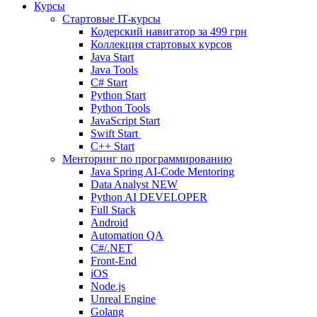
Курсы
Стартовые IT-курсы
Кодерский навигатор за
499 грн
Коллекция стартовых курсов
Java Start
Java Tools
C# Start
Python Start
Python Tools
JavaScript Start
Swift Start
C++ Start
Менторинг по программированию
Java Spring AI-Code Mentoring
Data Analyst
NEW
Python AI DEVELOPER
Full Stack
Android
Automation QA
C#/.NET
Front-End
iOS
Node.js
Unreal Engine
Golang