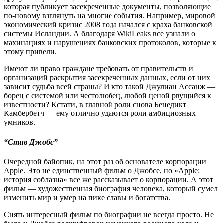
которая публикует засекреченные документы, позволяющие
по-новому взглянуть на многие события. Например, мировой
экономический кризис 2008 года начался с краха банковской
системы Исландии. А благодаря WikiLeaks все узнали о
махинациях и нарушениях банковских протоколов, которые к
этому привели.
Имеют ли право граждане требовать от правительств и
организаций раскрытия засекреченных данных, если от них
зависит судьба всей страны? И кто такой Джулиан Ассанж —
борец с системой или честолюбец, любой ценой рвущийся к
известности? Кстати, в главной роли снова Бенедикт
Камбербетч — ему отлично удаются роли амбициозных
умников.
“Стив Джобс”
Очередной байопик, на этот раз об основателе корпорации
Apple. Это не единственный фильм о Джобсе, но «Apple:
история соблазна» все же рассказывает о корпорации. А этот
фильм — художественная биография человека, который сумел
изменить мир и умер на пике славы и богатства.
Снять интересный фильм по биографии не всегда просто. Не