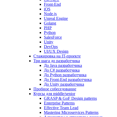
Front-End
iOS
Node.js
Unreal Engine
Golang
PHP
Python
SalesForce
Unity
DevOps
UI/UX Design
Стажировка на IT-проекте
Три шага до разработчика
До Java разработчика
До C# разработчика
До Python разработчика
До Front-End разработчика
До Unity разработчика
Пробное собеседование
Курсы для middle/senior
GRASP & GoF Design patterns
Enterprise Patterns
Effective Team Lead
Mastering Microservices Patterns