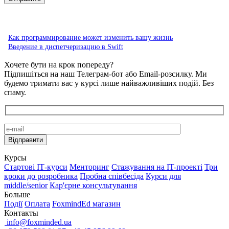
Как программирование может изменить вашу жизнь
Введение в диспетчеризацию в Swift
Хочете бути на крок попереду?
Підпишіться на наш Телеграм-бот або Email-розсилку. Ми
будемо тримати вас у курсі лише найважливіших подій. Без
спаму.
Курсы
Стартові IТ-курси
Менторинг
Стажування на IT-проекті
Три
кроки до розробника
Пробна співбесіда
Курси для
middle/senior
Кар'єрне консультування
Больше
Події
Оплата
FoxmindEd магазин
Контакты
info@foxminded.ua