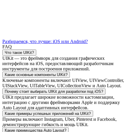
Разбираемся, что лучше: iOS или Android?
FAQ
Что такое UIKit?
UIKit — это фреймворк для создания графических
интерфейсов на iOS, предоставляющий разработчикам
инструменты для построения приложений.
Какие основные компоненты UIKit?
Ключевые компоненты включают UIView, UIViewController,
UIStackView, UITableView, UICollectionView и Auto Layout.
Почему стоит выбирать UIKit для разработки под iOS?
UIKit предлагает широкие возможности кастомизации,
интеграцию с другими фреймворками Apple и поддержку
Auto Layout для адаптивных интерфейсов.
Какие примеры успешных приложений на UIKit?
Примеры включают Instagram, Uber, Pinterest и Facebook,
демонстрирующие гибкость и мощь UIKit.
Какие преимущества Auto Layout?