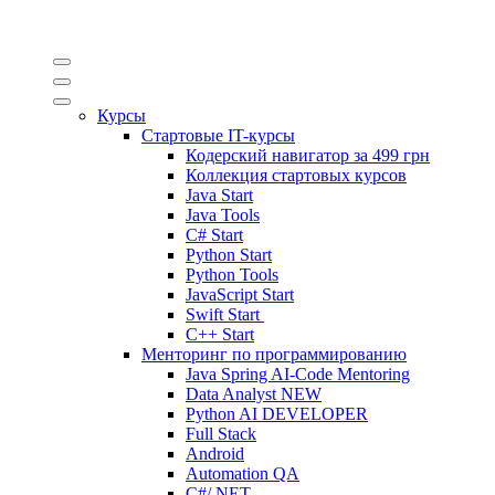
Курсы
Стартовые IT-курсы
Кодерский навигатор за
499 грн
Коллекция стартовых курсов
Java Start
Java Tools
C# Start
Python Start
Python Tools
JavaScript Start
Swift Start
C++ Start
Менторинг по программированию
Java Spring AI-Code Mentoring
Data Analyst
NEW
Python AI DEVELOPER
Full Stack
Android
Automation QA
C#/.NET