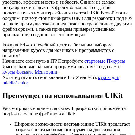
удобство, эффективность и гибкость. Одним из самых
популярных и надежных фреймворков для создания
пользовательских интерфейсов является UIKit. В этой статье
обсудим, почему стоит выбирать UIKit для разработки под iOS
и какие преимущества он предлагает по сравнению с другими
фреймворками, а также приведем примеры успешных
приложений, созданных с его помощью.
FoxmindEd
– это учебный центр с большим выбором
направлений курсов для новичков и программистов с
опытом!
Начинаете свой путь в IТ?
Попробуйте
стартовые IT-курсы
Имеете базовые навыки программирования?
Тогда вам на
курсы формата Менторинг
Хотите углубить свои знания в IТ?
У нас есть
курсы для
middle/senior
Преимущества использования UIKit
Рассмотрим основные плюсы swift разработки приложений
под ios на основе фреймворка uikit:
Широкие возможности кастомизации: UIKit предлагает
разработчикам мощные инструменты для создания
уникальных интерфейсов. Элементы пользовательского