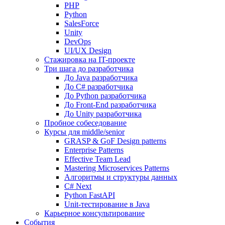
PHP
Python
SalesForce
Unity
DevOps
UI/UX Design
Стажировка на IT-проекте
Три шага до разработчика
До Java разработчика
До C# разработчика
До Python разработчика
До Front-End разработчика
До Unity разработчика
Пробное собеседование
Курсы для middle/senior
GRASP & GoF Design patterns
Enterprise Patterns
Effective Team Lead
Mastering Microservices Patterns
Алгоритмы и структуры данных
C# Next
Python FastAPI
Unit-тестирование в Java
Карьерное консультирование
События