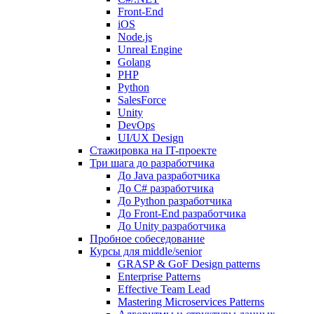
Front-End
iOS
Node.js
Unreal Engine
Golang
PHP
Python
SalesForce
Unity
DevOps
UI/UX Design
Стажировка на IT-проекте
Три шага до разработчика
До Java разработчика
До C# разработчика
До Python разработчика
До Front-End разработчика
До Unity разработчика
Пробное собеседование
Курсы для middle/senior
GRASP & GoF Design patterns
Enterprise Patterns
Effective Team Lead
Mastering Microservices Patterns