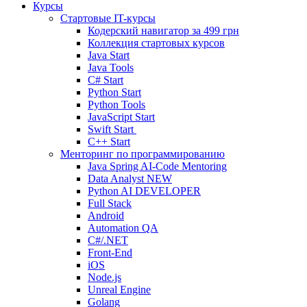
Курсы
Стартовые IT-курсы
Кодерский навигатор за
499 грн
Коллекция стартовых курсов
Java Start
Java Tools
C# Start
Python Start
Python Tools
JavaScript Start
Swift Start
C++ Start
Менторинг по программированию
Java Spring AI-Code Mentoring
Data Analyst
NEW
Python AI DEVELOPER
Full Stack
Android
Automation QA
C#/.NET
Front-End
iOS
Node.js
Unreal Engine
Golang