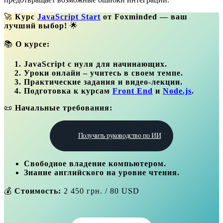
🚀
Курс
JavaScript Start
от Foxminded — ваш
лучший выбор!
🌟
📚
О курсе:
JavaScript
с нуля для начинающих.
Уроки онлайн – учитесь в своем темпе.
Практические задания и видео-лекции.
Подготовка к курсам
Front End
и
Node.js
.
📜
Начальные требования:
Получить руководство по ИИ
Свободное владение компьютером.
Знание английского на уровне чтения.
💰
Стоимость:
2 450 грн. / 80 USD