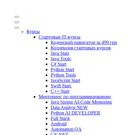
Курсы
Стартовые IT-курсы
Кодерский навигатор за
499 грн
Коллекция стартовых курсов
Java Start
Java Tools
C# Start
Python Start
Python Tools
JavaScript Start
Swift Start
C++ Start
Менторинг по программированию
Java Spring AI-Code Mentoring
Data Analyst
NEW
Python AI DEVELOPER
Full Stack
Android
Automation QA
C#/.NET