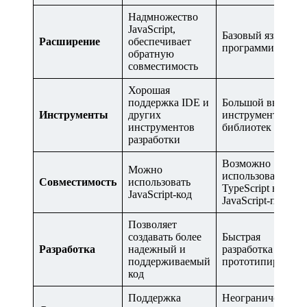
Надмножество
JavaScript,
Базовый язык
Расширение
обеспечивает
программировани
обратную
совместимость
Хорошая
поддержка IDE и
Большой выбор
Инструменты
других
инструментов и
инструментов
библиотек
разработки
Возможно
Можно
использование
Совместимость
использовать
TypeScript в
JavaScript-код
JavaScript-проект
Позволяет
создавать более
Быстрая
Разработка
надежный и
разработка и
поддерживаемый
прототипировани
код
Поддержка
Неограниченный