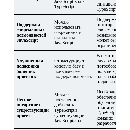
JavaScript-код в
синтаксиса
TypeScript
TypeScript
Поддержка
Можно
Поддержка
некоторых
использовать
современных
современных
современные
возможностей
возможностей
стандарты
JavaScript
может быть
JavaScript
ограниченной
В некоторых
Улучшенная
Структурирует
случаях может
поддержка
кодовую базу и
потребоваться
больших
повышает ее
больше времени
проектов
поддерживаемость
на разработку и
поддержку кода
Необходимо
Можно
обеспечить
Легкое
постепенно
обучение и
внедрение в
добавлять
принятие
существующий
TypeScript в
TypeScript в
проект
существующий
команде
JavaScript-код
разработчиков