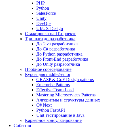
PHP
Python
SalesForce
Unity
DevOps
UI/UX Design
Стажировка на IT-проекте
Три шага до разработчика
До Java разработчика
До C# разработчика
До Python разработчика
До Front-End разработчика
До Unity разработчика
Пробное собеседование
Курсы для middle/senior
GRASP & GoF Design patterns
Enterprise Patterns
Effective Team Lead
Mastering Microservices Patterns
Алгоритмы и структуры данных
C# Next
Python FastAPI
Unit-тестирование в Java
Карьерное консультирование
События