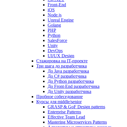
Front-End
iOS
Node.js
Unreal Engine
Golang
PHP
Python
SalesForce
Unity
DevOps
UI/UX Design
Стажировка на IT-проекте
Три шага до разработчика
До Java разработчика
До C# разработчика
До Python разработчика
До Front-End разработчика
До Unity разработчика
Пробное собеседование
Курсы для middle/senior
GRASP & GoF Design patterns
Enterprise Patterns
Effective Team Lead
Mastering Microservices Patterns