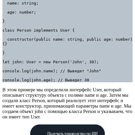
  name: string;

  age: number;

}

class Person implements User {

  constructor(public name: string, public age: number) 
{}

}

let john: User = new Person('John', 30);

console.log(john.name); // Выведет "John"

console.log(john.age); // Выведет 30
В этом примере мы определили интерфейс User, который
описывает структуру объекта с полями name и age. Затем мы
создали класс Person, который реализует этот интерфейс и
имеет конструктор, принимающий параметры name и age. Мы
создаем объект john с помощью класса Person и указываем, что
он имеет тип User.
Получить руководство по ИИ