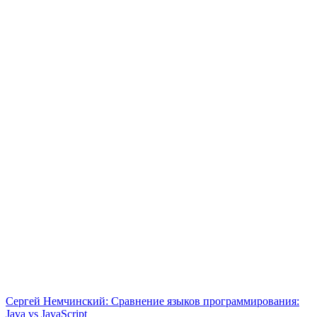
Сергей Немчинский: Сравнение языков программирования:
Java vs JavaScript