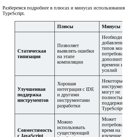
Разберемся подробнее в плюсах и минусах использования
TypeScript.
Плюсы
Минусы
Необходимость
добавления
Позволяет
типов может
Статическая
выявлять ошибки
потребовать
типизация
на этапе
дополнительног
компиляции
времени и
усилий
Некоторые
Хорошая
инструменты
Улучшенная
интеграция с IDE
могут не
поддержка
и другими
полностью
инструментов
инструментами
поддерживать
разработки
TypeScript
Может
Можно
потребоваться
использовать
Совместимость
время на
существующий
с JavaScript
изучение