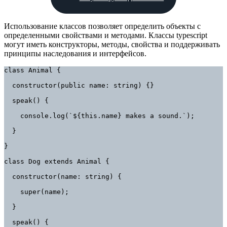
Использование классов позволяет определить объекты с
определенными свойствами и методами. Классы typescript
могут иметь конструкторы, методы, свойства и поддерживать
принципы наследования и интерфейсов.
class Animal {

  constructor(public name: string) {}

  speak() {

    console.log(`${this.name} makes a sound.`);

  }

}

class Dog extends Animal {

  constructor(name: string) {

    super(name);

  }

  speak() {
