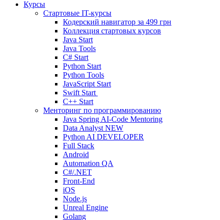
Курсы
Стартовые IT-курсы
Кодерский навигатор за
499 грн
Коллекция стартовых курсов
Java Start
Java Tools
C# Start
Python Start
Python Tools
JavaScript Start
Swift Start
C++ Start
Менторинг по программированию
Java Spring AI-Code Mentoring
Data Analyst
NEW
Python AI DEVELOPER
Full Stack
Android
Automation QA
C#/.NET
Front-End
iOS
Node.js
Unreal Engine
Golang