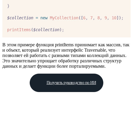
}
$collection
=
new
MyCollection
([
6
,
7
,
8
,
9
,
10
])
;
printItems
(
$collection
)
;
В этом примере функция printItems принимает как массив, так
и объект, который реализует интерфейс Traversable, что
позволяет ей работать с разными типами коллекций данных.
Это значительно упрощает обработку различных структур
данных и делает функции более порталируемыми.
Получить руководство по ИИ