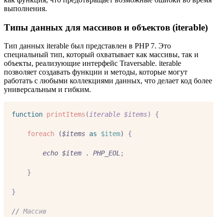
выполнения.
Типы данных для массивов и объектов (iterable)
Тип данных iterable был представлен в PHP 7. Это
специальный тип, который охватывает как массивы, так и
объекты, реализующие интерфейс Traversable. iterable
позволяет создавать функции и методы, которые могут
работать с любыми коллекциями данных, что делает код более
универсальным и гибким.
function
printItems
(
iterable
$items
)
{
foreach
 (
$items
as
$item
) 
{
echo
$item
.
PHP_EOL
;
}
}
//
 Массив