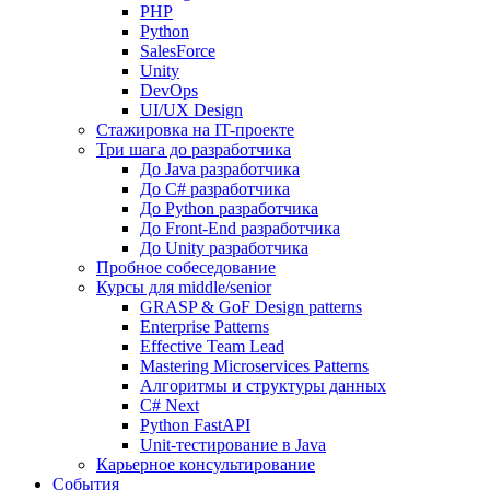
PHP
Python
SalesForce
Unity
DevOps
UI/UX Design
Стажировка на IT-проекте
Три шага до разработчика
До Java разработчика
До C# разработчика
До Python разработчика
До Front-End разработчика
До Unity разработчика
Пробное собеседование
Курсы для middle/senior
GRASP & GoF Design patterns
Enterprise Patterns
Effective Team Lead
Mastering Microservices Patterns
Алгоритмы и структуры данных
C# Next
Python FastAPI
Unit-тестирование в Java
Карьерное консультирование
События