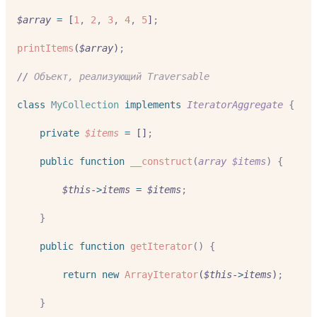
$array
=
 [
1
,
2
,
3
,
4
,
5
]
;
printItems
(
$array
)
;
//
 Объект, реализующий Traversable
class
MyCollection
implements
IteratorAggregate
{
private
$items
=
 []
;
public
function
__construct
(
array
$items
)
{
$this
->
items
=
$items
;
}
public
function
getIterator
()
{
return
new
ArrayIterator
(
$this
->
items
)
;
}