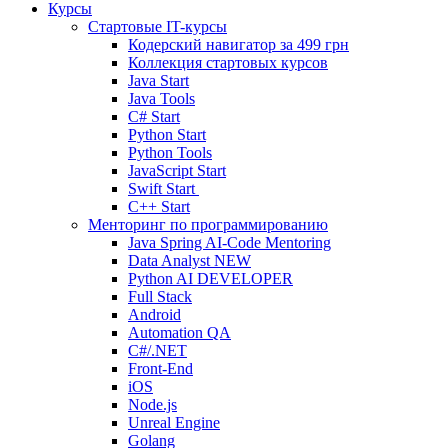
Курсы
Стартовые IT-курсы
Кодерский навигатор за
499 грн
Коллекция стартовых курсов
Java Start
Java Tools
C# Start
Python Start
Python Tools
JavaScript Start
Swift Start
C++ Start
Менторинг по программированию
Java Spring AI-Code Mentoring
Data Analyst
NEW
Python AI DEVELOPER
Full Stack
Android
Automation QA
C#/.NET
Front-End
iOS
Node.js
Unreal Engine
Golang