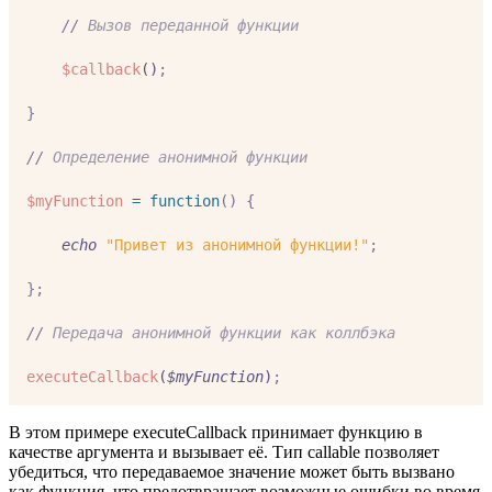
//
 Вызов переданной функции
$callback
()
;
}
//
 Определение анонимной функции
$myFunction
=
function
()
{
echo
"Привет из анонимной функции!"
;
};
//
 Передача анонимной функции как коллбэка
executeCallback
(
$myFunction
)
;
В этом примере executeCallback принимает функцию в
качестве аргумента и вызывает её. Тип callable позволяет
убедиться, что передаваемое значение может быть вызвано
как функция, что предотвращает возможные ошибки во время