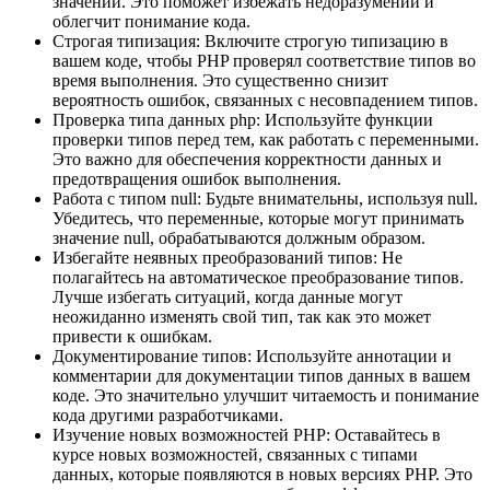
значений. Это поможет избежать недоразумений и
облегчит понимание кода.
Строгая типизация: Включите строгую типизацию в
вашем коде, чтобы PHP проверял соответствие типов во
время выполнения. Это существенно снизит
вероятность ошибок, связанных с несовпадением типов.
Проверка типа данных php: Используйте функции
проверки типов перед тем, как работать с переменными.
Это важно для обеспечения корректности данных и
предотвращения ошибок выполнения.
Работа с типом null: Будьте внимательны, используя null.
Убедитесь, что переменные, которые могут принимать
значение null, обрабатываются должным образом.
Избегайте неявных преобразований типов: Не
полагайтесь на автоматическое преобразование типов.
Лучше избегать ситуаций, когда данные могут
неожиданно изменять свой тип, так как это может
привести к ошибкам.
Документирование типов: Используйте аннотации и
комментарии для документации типов данных в вашем
коде. Это значительно улучшит читаемость и понимание
кода другими разработчиками.
Изучение новых возможностей PHP: Оставайтесь в
курсе новых возможностей, связанных с типами
данных, которые появляются в новых версиях PHP. Это