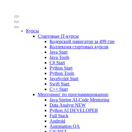
Курсы
Стартовые IT-курсы
Кодерский навигатор за
499 грн
Коллекция стартовых курсов
Java Start
Java Tools
C# Start
Python Start
Python Tools
JavaScript Start
Swift Start
C++ Start
Менторинг по программированию
Java Spring AI-Code Mentoring
Data Analyst
NEW
Python AI DEVELOPER
Full Stack
Android
Automation QA
C#/.NET