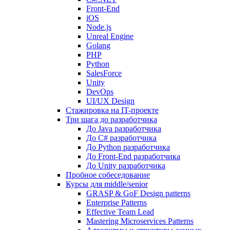
Front-End
iOS
Node.js
Unreal Engine
Golang
PHP
Python
SalesForce
Unity
DevOps
UI/UX Design
Стажировка на IT-проекте
Три шага до разработчика
До Java разработчика
До C# разработчика
До Python разработчика
До Front-End разработчика
До Unity разработчика
Пробное собеседование
Курсы для middle/senior
GRASP & GoF Design patterns
Enterprise Patterns
Effective Team Lead
Mastering Microservices Patterns