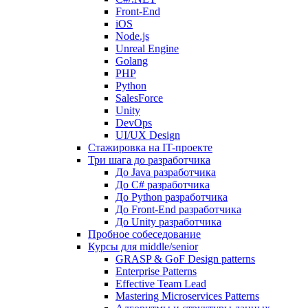
Front-End
iOS
Node.js
Unreal Engine
Golang
PHP
Python
SalesForce
Unity
DevOps
UI/UX Design
Стажировка на IT-проекте
Три шага до разработчика
До Java разработчика
До C# разработчика
До Python разработчика
До Front-End разработчика
До Unity разработчика
Пробное собеседование
Курсы для middle/senior
GRASP & GoF Design patterns
Enterprise Patterns
Effective Team Lead
Mastering Microservices Patterns