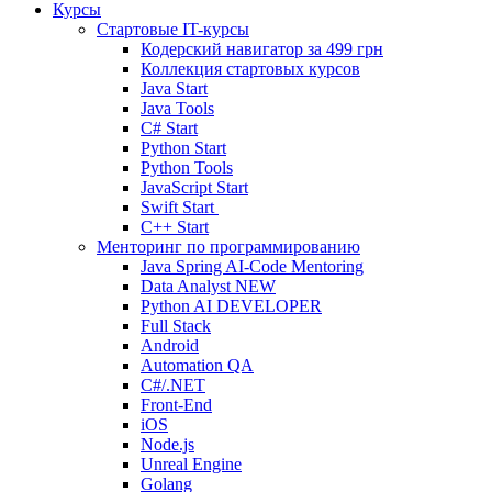
Курсы
Стартовые IT-курсы
Кодерский навигатор за
499 грн
Коллекция стартовых курсов
Java Start
Java Tools
C# Start
Python Start
Python Tools
JavaScript Start
Swift Start
C++ Start
Менторинг по программированию
Java Spring AI-Code Mentoring
Data Analyst
NEW
Python AI DEVELOPER
Full Stack
Android
Automation QA
C#/.NET
Front-End
iOS
Node.js
Unreal Engine
Golang