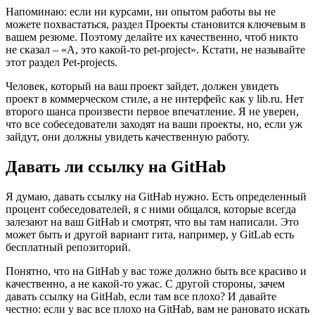
Напоминаю: если ни курсами, ни опытом работы вы не
можете похвастаться, раздел Проекты становится ключевым в
вашем резюме. Поэтому делайте их качественно, чтоб никто
не сказал – «А, это какой-то pet-project». Кстати, не называйте
этот раздел Pet-projects.
Человек, который на ваш проект зайдет, должен увидеть
проект в коммерческом стиле, а не интерфейс как у lib.ru. Нет
второго шанса произвести первое впечатление. Я не уверен,
что все собеседователи заходят на ваши проекты, но, если уж
зайдут, они должны увидеть качественную работу.
Давать ли ссылку на GitHab
Я думаю, давать ссылку на GitHab нужно. Есть определенный
процент собеседователей, я с ними общался, которые всегда
залезают на ваш GitHab и смотрят, что вы там написали. Это
может быть и другой вариант гита, например, у GitLab есть
бесплатный репозиторий.
Понятно, что на GitHab у вас тоже должно быть все красиво и
качественно, а не какой-то ужас. С другой стороны, зачем
давать ссылку на GitHab, если там все плохо? И давайте
честно: если у вас все плохо на GitHab, вам не рановато искать