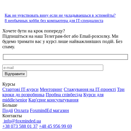
Как не чувствовать вину если не укладываешься в эстимейты?
8 необычных хобби без компьютера для IT-специалиста
Хочете бути на крок попереду?
Підпишіться на наш Телеграм-бот або Email-розсилку. Ми
будемо тримати вас у курсі лише найважливіших подій. Без
спаму.
Курсы
Стартові IТ-курси
Менторинг
Стажування на IT-проекті
Три
кроки до розробника
Пробна співбесіда
Курси для
middle/senior
Кар'єрне консультування
Больше
Події
Оплата
FoxmindEd магазин
Контакты
info@foxminded.ua
+38 073 588 01 37
+48 45 956 99 69