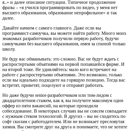
я..» и далее описание ситуации. Типичное продолжение
фразы – «я учился программировать по видео, у меня нет
высшего образования, образование непрофильное» и так
далее.
Давайте начнем с самого главного. Даже если вы
программист-самоучка, вы можете найти работу. Много моих
знакомых разработчиков получили первую работу, будучи
самоучками без высшего образования, имея за спиной только
школу.
Не буду вас обманывать: это сложно. Вас не будут ждать с
распростертыми объятиями на первой попавшейся фирме. И
на второй тоже. Не удивляйтесь: мало кого встречают на
работе с распростертыми объятиями. Это возможно, только
если вы идеально подходите на горящую позицию. Тогда вас
встретят, приветят, поцелуют и отправят работать.
Но даже будучи senior-разработчиком или тим-лидом с
двадцатилетним стажем, как я, вы получите максимум один
оффер из пяти вакансий, на которые проходили
собеседование. В некоторых случаях вы не совсем совпадаете
с нужным стеком технологий. В других – вы не сходитесь по
софт скилам с работодателем. Или не возникает пресловутая
химия. Вы смотрите друг на друга и понимаете, что не хотите