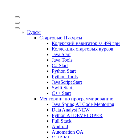
Курсы
Стартовые IT-курсы
Кодерский навигатор за
499 грн
Коллекция стартовых курсов
Java Start
Java Tools
C# Start
Python Start
Python Tools
JavaScript Start
Swift Start
C++ Start
Менторинг по программированию
Java Spring AI-Code Mentoring
Data Analyst
NEW
Python AI DEVELOPER
Full Stack
Android
Automation QA
C#/.NET