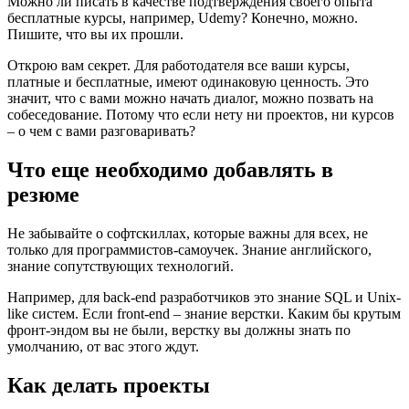
Можно ли писать в качестве подтверждения своего опыта
бесплатные курсы, например, Udemy? Конечно, можно.
Пишите, что вы их прошли.
Открою вам секрет. Для работодателя все ваши курсы,
платные и бесплатные, имеют одинаковую ценность. Это
значит, что с вами можно начать диалог, можно позвать на
собеседование. Потому что если нету ни проектов, ни курсов
– о чем с вами разговаривать?
Что еще необходимо добавлять в
резюме
Не забывайте о софтскиллах, которые важны для всех, не
только для программистов-самоучек. Знание английского,
знание сопутствующих технологий.
Например, для back-end разработчиков это знание SQL и Unix-
like систем. Если front-end – знание верстки. Каким бы крутым
фронт-эндом вы не были, верстку вы должны знать по
умолчанию, от вас этого ждут.
Как делать проекты