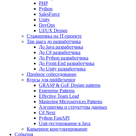
PHP
Python
SalesForce
Unity
DevOps
UI/UX Design
Стажировка на IT-проекте
Три шага до разработчика
До Java разработчика
До C# разработчика
До Python разработчика
До Front-End разработчика
До Unity разработчика
Пробное собеседование
Курсы для middle/senior
GRASP & GoF Design patterns
Enterprise Patterns
Effective Team Lead
Mastering Microservices Patterns
Алгоритмы и структуры данных
C# Next
Python FastAPI
Unit-тестирование в Java
Карьерное консультирование
События