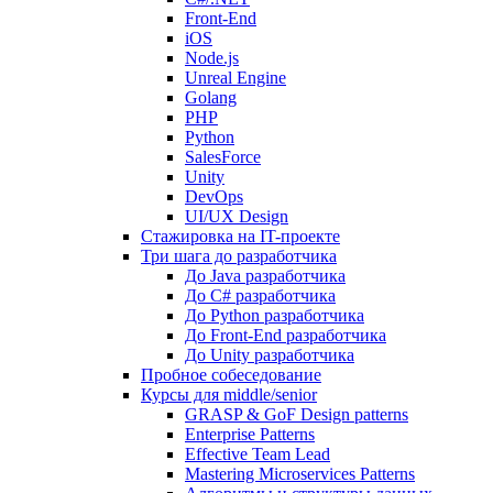
Front-End
iOS
Node.js
Unreal Engine
Golang
PHP
Python
SalesForce
Unity
DevOps
UI/UX Design
Стажировка на IT-проекте
Три шага до разработчика
До Java разработчика
До C# разработчика
До Python разработчика
До Front-End разработчика
До Unity разработчика
Пробное собеседование
Курсы для middle/senior
GRASP & GoF Design patterns
Enterprise Patterns
Effective Team Lead
Mastering Microservices Patterns