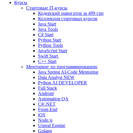
Курсы
Стартовые IT-курсы
Кодерский навигатор за
499 грн
Коллекция стартовых курсов
Java Start
Java Tools
C# Start
Python Start
Python Tools
JavaScript Start
Swift Start
C++ Start
Менторинг по программированию
Java Spring AI-Code Mentoring
Data Analyst
NEW
Python AI DEVELOPER
Full Stack
Android
Automation QA
C#/.NET
Front-End
iOS
Node.js
Unreal Engine
Golang