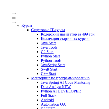
Курсы
Стартовые IT-курсы
Кодерский навигатор за
499 грн
Коллекция стартовых курсов
Java Start
Java Tools
C# Start
Python Start
Python Tools
JavaScript Start
Swift Start
C++ Start
Менторинг по программированию
Java Spring AI-Code Mentoring
Data Analyst
NEW
Python AI DEVELOPER
Full Stack
Android
Automation QA
C#/.NET