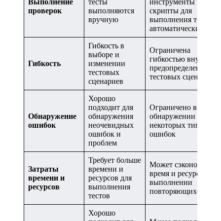
Выполнение
тесты
инструменты и
проверок
выполняются
скрипты для
вручную
выполнения тестов
автоматически
Гибкость в
Ограничена
выборе и
гибкостью внутри
Гибкость
изменении
предопределенных
тестовых
тестовых сценариев
сценариев
Хорошо
подходит для
Ограничено в
Обнаружение
обнаружения
обнаружении
ошибок
неочевидных
некоторых типов
ошибок и
ошибок
проблем
Требует больше
Может сэкономить
Затраты
времени и
время и ресурсы при
времени и
ресурсов для
выполнении
ресурсов
выполнения
повторяющихся зада
тестов
Хорошо