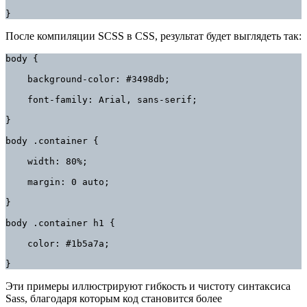
}
После компиляции SCSS в CSS, результат будет выглядеть так:
body {

    background-color: #3498db;

    font-family: Arial, sans-serif;

}

body .container {

    width: 80%;

    margin: 0 auto;

}

body .container h1 {

    color: #1b5a7a;

}
Эти примеры иллюстрируют гибкость и чистоту синтаксиса
Sass, благодаря которым код становится более