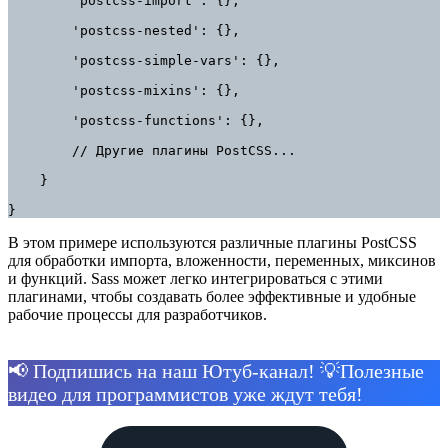
        'postcss-import': {},

        'postcss-nested': {},

        'postcss-simple-vars': {},

        'postcss-mixins': {},

        'postcss-functions': {},

        // Другие плагины PostCSS...

    }

}
В этом примере используются различные плагины PostCSS
для обработки импорта, вложенности, переменных, миксинов
и функций. Sass может легко интегрироваться с этими
плагинами, чтобы создавать более эффективные и удобные
рабочие процессы для разработчиков.
📢 Подпишись на наш Ютуб-канал! 💡Полезные
видео для программистов уже ждут тебя!