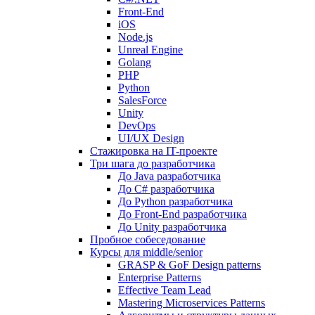
Front-End
iOS
Node.js
Unreal Engine
Golang
PHP
Python
SalesForce
Unity
DevOps
UI/UX Design
Стажировка на IT-проекте
Три шага до разработчика
До Java разработчика
До C# разработчика
До Python разработчика
До Front-End разработчика
До Unity разработчика
Пробное собеседование
Курсы для middle/senior
GRASP & GoF Design patterns
Enterprise Patterns
Effective Team Lead
Mastering Microservices Patterns