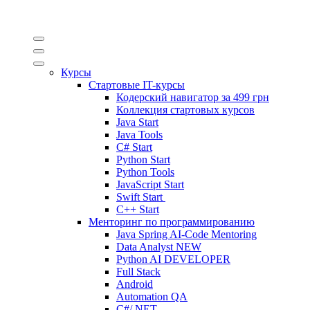
Курсы
Стартовые IT-курсы
Кодерский навигатор за
499 грн
Коллекция стартовых курсов
Java Start
Java Tools
C# Start
Python Start
Python Tools
JavaScript Start
Swift Start
C++ Start
Менторинг по программированию
Java Spring AI-Code Mentoring
Data Analyst
NEW
Python AI DEVELOPER
Full Stack
Android
Automation QA
C#/.NET