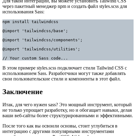
Для такой интеграции, вы можете установить Tailwind CSS
через пакетный менеджер npm и создать файл styles.scss для
использования Sass:
npm install tailwindcss

@import 'tailwindcss/base';

@import 'tailwindcss/components';

@import 'tailwindcss/utilities';

// Your custom Sass code...
В этом примере styles.scss подключает стили Tailwind CSS с
использованием Sass. Разработчики могут также добавлять
свои пользовательские стили и компоненты в этот файл.
Заключение
Итак, для чего нужен sass? Это мощный инструмент, который
не только упрощает разработку, но и обогащает навыки, делая
ваши веб-сайты более структурированными и эффективными.
После того как вы освоили основы, стоит углубиться в
интеграцию с другими популярными инструментами