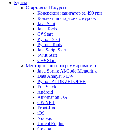
Курсы
Стартовые IT-курсы
Кодерский навигатор за
499 грн
Коллекция стартовых курсов
Java Start
Java Tools
C# Start
Python Start
Python Tools
JavaScript Start
Swift Start
C++ Start
Менторинг по программированию
Java Spring AI-Code Mentoring
Data Analyst
NEW
Python AI DEVELOPER
Full Stack
Android
Automation QA
C#/.NET
Front-End
iOS
Node.js
Unreal Engine
Golang