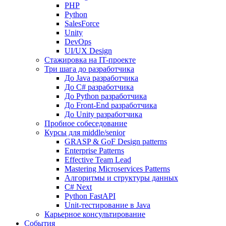
PHP
Python
SalesForce
Unity
DevOps
UI/UX Design
Стажировка на IT-проекте
Три шага до разработчика
До Java разработчика
До C# разработчика
До Python разработчика
До Front-End разработчика
До Unity разработчика
Пробное собеседование
Курсы для middle/senior
GRASP & GoF Design patterns
Enterprise Patterns
Effective Team Lead
Mastering Microservices Patterns
Алгоритмы и структуры данных
C# Next
Python FastAPI
Unit-тестирование в Java
Карьерное консультирование
События