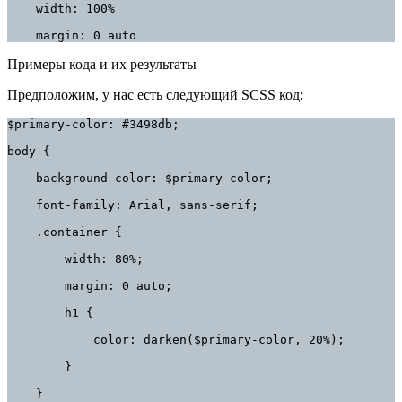
    width: 100%

    margin: 0 auto
Примеры кода и их результаты
Предположим, у нас есть следующий SCSS код:
$primary-color: #3498db;

body {

    background-color: $primary-color;

    font-family: Arial, sans-serif;

    .container {

        width: 80%;

        margin: 0 auto;

        h1 {

            color: darken($primary-color, 20%);

        }

    }
