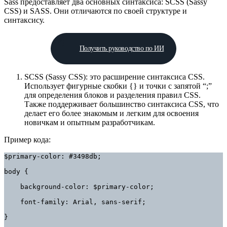
Sass предоставляет два основных синтаксиса: SCSS (Sassy
CSS) и SASS. Они отличаются по своей структуре и
синтаксису.
Получить руководство по ИИ
SCSS (Sassy CSS): это расширение синтаксиса CSS.
Использует фигурные скобки {} и точки с запятой “;”
для определения блоков и разделения правил CSS.
Также поддерживает большинство синтаксиса CSS, что
делает его более знакомым и легким для освоения
новичкам и опытным разработчикам.
Пример кода:
$primary-color: #3498db;

body {

    background-color: $primary-color;

    font-family: Arial, sans-serif;

}
