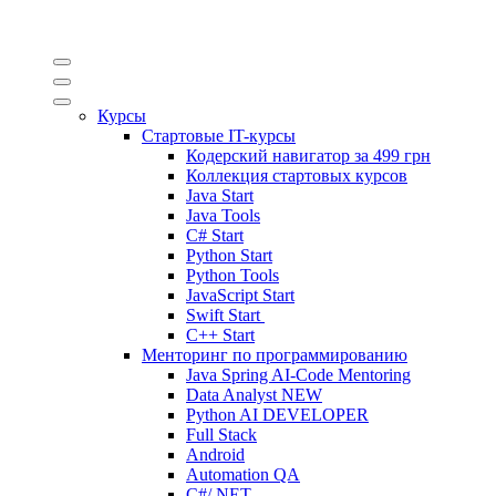
Курсы
Стартовые IT-курсы
Кодерский навигатор за
499 грн
Коллекция стартовых курсов
Java Start
Java Tools
C# Start
Python Start
Python Tools
JavaScript Start
Swift Start
C++ Start
Менторинг по программированию
Java Spring AI-Code Mentoring
Data Analyst
NEW
Python AI DEVELOPER
Full Stack
Android
Automation QA
C#/.NET