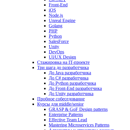
Front-End
iOS
Node.js
Unreal Engine
Golang
PHP
Python
SalesForce
Unity
DevOps
UI/UX Design
Стажировка на IT-проекте
Три шага до разработчика
До Java разработчика
До C# разработчика
До Python разработчика
До Front-End разработчика
До Unity разработчика
Пробное собеседование
Курсы для middle/senior
GRASP & GoF Design patterns
Enterprise Patterns
Effective Team Lead
Mastering Microservices Patterns