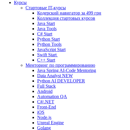
Курсы
Стартовые IT-курсы
Кодерский навигатор за
499 грн
Коллекция стартовых курсов
Java Start
Java Tools
C# Start
Python Start
Python Tools
JavaScript Start
Swift Start
C++ Start
Менторинг по программированию
Java Spring AI-Code Mentoring
Data Analyst
NEW
Python AI DEVELOPER
Full Stack
Android
Automation QA
C#/.NET
Front-End
iOS
Node.js
Unreal Engine
Golang