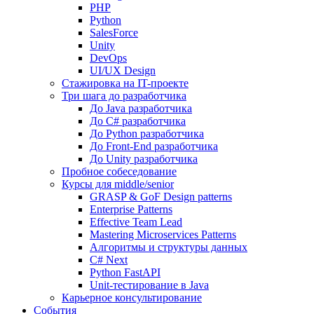
PHP
Python
SalesForce
Unity
DevOps
UI/UX Design
Стажировка на IT-проекте
Три шага до разработчика
До Java разработчика
До C# разработчика
До Python разработчика
До Front-End разработчика
До Unity разработчика
Пробное собеседование
Курсы для middle/senior
GRASP & GoF Design patterns
Enterprise Patterns
Effective Team Lead
Mastering Microservices Patterns
Алгоритмы и структуры данных
C# Next
Python FastAPI
Unit-тестирование в Java
Карьерное консультирование
События