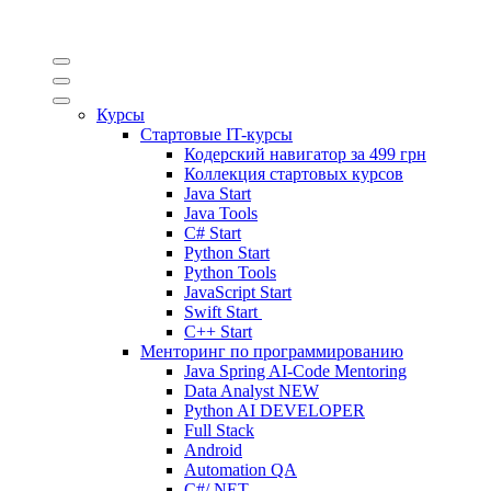
Курсы
Стартовые IT-курсы
Кодерский навигатор за
499 грн
Коллекция стартовых курсов
Java Start
Java Tools
C# Start
Python Start
Python Tools
JavaScript Start
Swift Start
C++ Start
Менторинг по программированию
Java Spring AI-Code Mentoring
Data Analyst
NEW
Python AI DEVELOPER
Full Stack
Android
Automation QA
C#/.NET