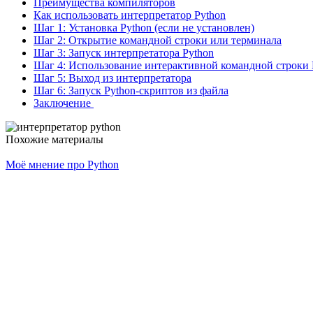
Преимущества компиляторов
Как использовать интерпретатор Python
Шаг 1: Установка Python (если не установлен)
Шаг 2: Открытие командной строки или терминала
Шаг 3: Запуск интерпретатора Python
Шаг 4: Использование интерактивной командной строки 
Шаг 5: Выход из интерпретатора
Шаг 6: Запуск Python-скриптов из файла
Заключение
Похожие материалы
Моё мнение про Python