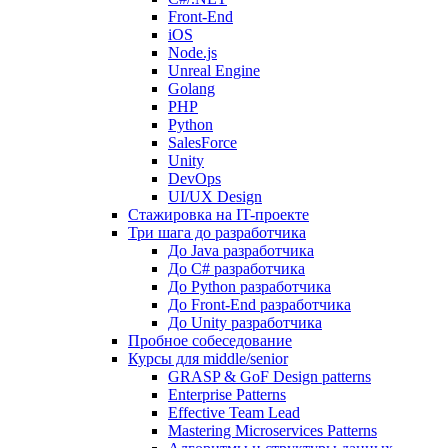
Front-End
iOS
Node.js
Unreal Engine
Golang
PHP
Python
SalesForce
Unity
DevOps
UI/UX Design
Стажировка на IT-проекте
Три шага до разработчика
До Java разработчика
До C# разработчика
До Python разработчика
До Front-End разработчика
До Unity разработчика
Пробное собеседование
Курсы для middle/senior
GRASP & GoF Design patterns
Enterprise Patterns
Effective Team Lead
Mastering Microservices Patterns