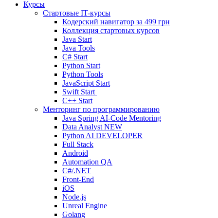
Курсы
Стартовые IT-курсы
Кодерский навигатор за
499 грн
Коллекция стартовых курсов
Java Start
Java Tools
C# Start
Python Start
Python Tools
JavaScript Start
Swift Start
C++ Start
Менторинг по программированию
Java Spring AI-Code Mentoring
Data Analyst
NEW
Python AI DEVELOPER
Full Stack
Android
Automation QA
C#/.NET
Front-End
iOS
Node.js
Unreal Engine
Golang