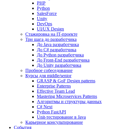
PHP
Python
SalesForce
Unity
DevOps
UI/UX Design
Стажировка на IT-проекте
Три шага до разработчика
До Java разработчика
До C# разработчика
До Python разработчика
До Front-End разработчика
До Unity разработчика
Пробное собеседование
Курсы для middle/senior
GRASP & GoF Design patterns
Enterprise Patterns
Effective Team Lead
Mastering Microservices Patterns
Алгоритмы и структуры данных
C# Next
Python FastAPI
Unit-тестирование в Java
Карьерное консультирование
События