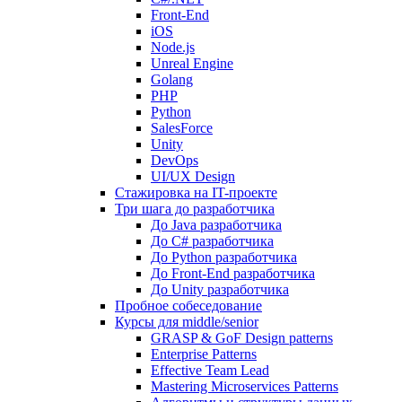
Front-End
iOS
Node.js
Unreal Engine
Golang
PHP
Python
SalesForce
Unity
DevOps
UI/UX Design
Стажировка на IT-проекте
Три шага до разработчика
До Java разработчика
До C# разработчика
До Python разработчика
До Front-End разработчика
До Unity разработчика
Пробное собеседование
Курсы для middle/senior
GRASP & GoF Design patterns
Enterprise Patterns
Effective Team Lead
Mastering Microservices Patterns