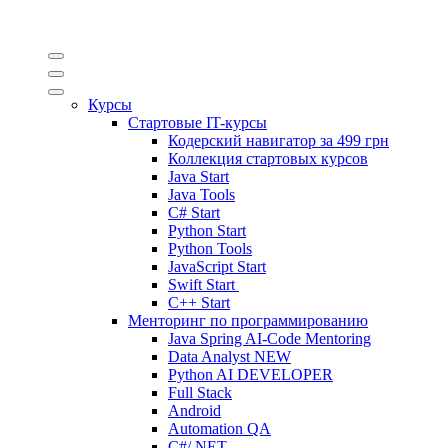
Курсы
Стартовые IT-курсы
Кодерский навигатор за
499 грн
Коллекция стартовых курсов
Java Start
Java Tools
C# Start
Python Start
Python Tools
JavaScript Start
Swift Start
C++ Start
Менторинг по программированию
Java Spring AI-Code Mentoring
Data Analyst
NEW
Python AI DEVELOPER
Full Stack
Android
Automation QA
C#/.NET