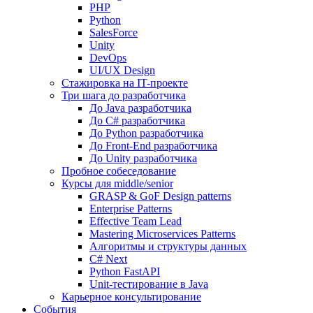
PHP
Python
SalesForce
Unity
DevOps
UI/UX Design
Стажировка на IT-проекте
Три шага до разработчика
До Java разработчика
До C# разработчика
До Python разработчика
До Front-End разработчика
До Unity разработчика
Пробное собеседование
Курсы для middle/senior
GRASP & GoF Design patterns
Enterprise Patterns
Effective Team Lead
Mastering Microservices Patterns
Алгоритмы и структуры данных
C# Next
Python FastAPI
Unit-тестирование в Java
Карьерное консультирование
События