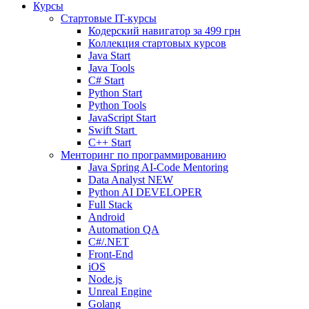
Курсы
Стартовые IT-курсы
Кодерский навигатор за
499 грн
Коллекция стартовых курсов
Java Start
Java Tools
C# Start
Python Start
Python Tools
JavaScript Start
Swift Start
C++ Start
Менторинг по программированию
Java Spring AI-Code Mentoring
Data Analyst
NEW
Python AI DEVELOPER
Full Stack
Android
Automation QA
C#/.NET
Front-End
iOS
Node.js
Unreal Engine
Golang