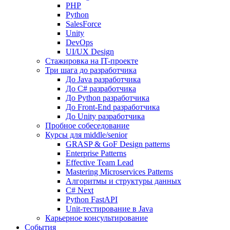
PHP
Python
SalesForce
Unity
DevOps
UI/UX Design
Стажировка на IT-проекте
Три шага до разработчика
До Java разработчика
До C# разработчика
До Python разработчика
До Front-End разработчика
До Unity разработчика
Пробное собеседование
Курсы для middle/senior
GRASP & GoF Design patterns
Enterprise Patterns
Effective Team Lead
Mastering Microservices Patterns
Алгоритмы и структуры данных
C# Next
Python FastAPI
Unit-тестирование в Java
Карьерное консультирование
События