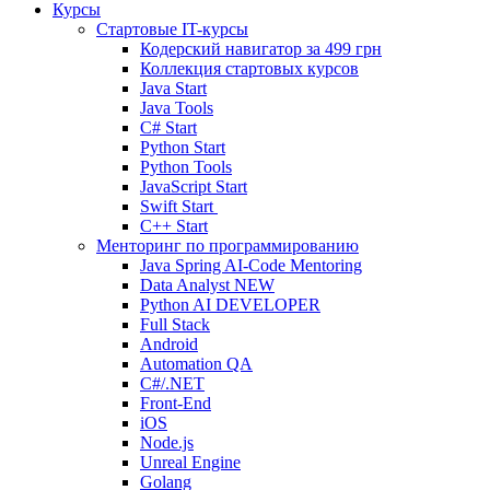
Курсы
Стартовые IT-курсы
Кодерский навигатор за
499 грн
Коллекция стартовых курсов
Java Start
Java Tools
C# Start
Python Start
Python Tools
JavaScript Start
Swift Start
C++ Start
Менторинг по программированию
Java Spring AI-Code Mentoring
Data Analyst
NEW
Python AI DEVELOPER
Full Stack
Android
Automation QA
C#/.NET
Front-End
iOS
Node.js
Unreal Engine
Golang