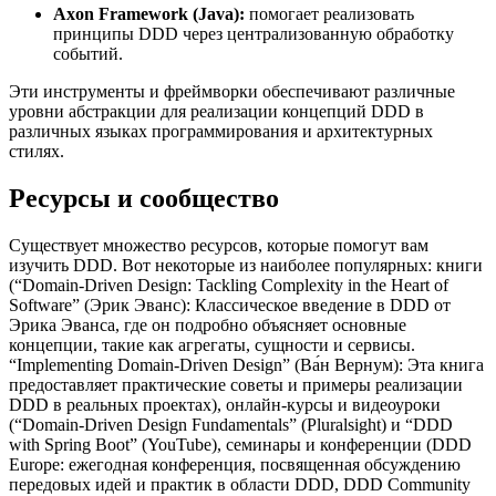
Axon Framework (Java):
помогает реализовать
принципы DDD через централизованную обработку
событий.
Эти инструменты и фреймворки обеспечивают различные
уровни абстракции для реализации концепций DDD в
различных языках программирования и архитектурных
стилях.
Ресурсы и сообщество
Существует множество ресурсов, которые помогут вам
изучить DDD. Вот некоторые из наиболее популярных: книги
(“Domain-Driven Design: Tackling Complexity in the Heart of
Software” (Эрик Эванс): Классическое введение в DDD от
Эрика Эванса, где он подробно объясняет основные
концепции, такие как агрегаты, сущности и сервисы.
“Implementing Domain-Driven Design” (Ва́н Вернум): Эта книга
предоставляет практические советы и примеры реализации
DDD в реальных проектах), онлайн-курсы и видеоуроки
(“Domain-Driven Design Fundamentals” (Pluralsight) и “DDD
with Spring Boot” (YouTube), семинары и конференции (DDD
Europe: ежегодная конференция, посвященная обсуждению
передовых идей и практик в области DDD, DDD Community