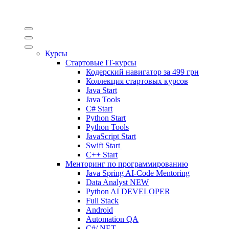
Курсы
Стартовые IT-курсы
Кодерский навигатор за
499 грн
Коллекция стартовых курсов
Java Start
Java Tools
C# Start
Python Start
Python Tools
JavaScript Start
Swift Start
C++ Start
Менторинг по программированию
Java Spring AI-Code Mentoring
Data Analyst
NEW
Python AI DEVELOPER
Full Stack
Android
Automation QA
C#/.NET