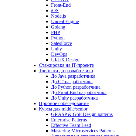
Front-End
iOS
Node.js
Unreal Engine
Golang
PHP
Python
SalesForce
Unity
DevOps
UI/UX Design
Стажировка на IT-проекте
Три шага до разработчика
До Java разработчика
До C# разработчика
До Python разработчика
До Front-End разработчика
До Unity разработчика
Пробное собеседование
Курсы для middle/senior
GRASP & GoF Design patterns
Enterprise Patterns
Effective Team Lead
Mastering Microservices Patterns