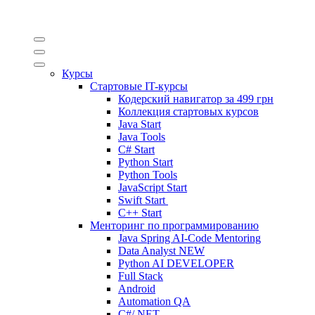
Курсы
Стартовые IT-курсы
Кодерский навигатор за
499 грн
Коллекция стартовых курсов
Java Start
Java Tools
C# Start
Python Start
Python Tools
JavaScript Start
Swift Start
C++ Start
Менторинг по программированию
Java Spring AI-Code Mentoring
Data Analyst
NEW
Python AI DEVELOPER
Full Stack
Android
Automation QA
C#/.NET