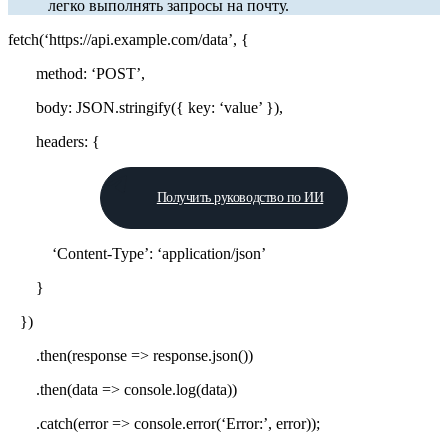
легко выполнять запросы на почту.
fetch(‘https://api.example.com/data’, {
method: ‘POST’,
body: JSON.stringify({ key: ‘value’ }),
headers: {
Получить руководство по ИИ
‘Content-Type’: ‘application/json’
}
})
.then(response => response.json())
.then(data => console.log(data))
.catch(error => console.error(‘Error:’, error));