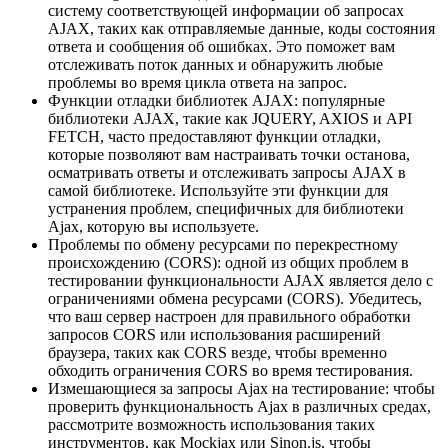
систему соответствующей информации об запросах
AJAX, таких как отправляемые данные, коды состояния
ответа и сообщения об ошибках. Это поможет вам
отслеживать поток данных и обнаружить любые
проблемы во время цикла ответа на запрос.
Функции отладки библиотек AJAX: популярные
библиотеки AJAX, такие как JQUERY, AXIOS и API
FETCH, часто предоставляют функции отладки,
которые позволяют вам настраивать точки останова,
осматривать ответы и отслеживать запросы AJAX в
самой библиотеке. Используйте эти функции для
устранения проблем, специфичных для библиотеки
Ajax, которую вы используете.
Проблемы по обмену ресурсами по перекрестному
происхождению (CORS): одной из общих проблем в
тестировании функциональности AJAX является дело с
ограничениями обмена ресурсами (CORS). Убедитесь,
что ваш сервер настроен для правильного обработки
запросов CORS или использования расширений
браузера, таких как CORS везде, чтобы временно
обходить ограничения CORS во время тестирования.
Измешающиеся за запросы Ajax на тестирование: чтобы
проверить функциональность Ajax в различных средах,
рассмотрите возможность использования таких
инструментов, как Mockjax или Sinon.js, чтобы