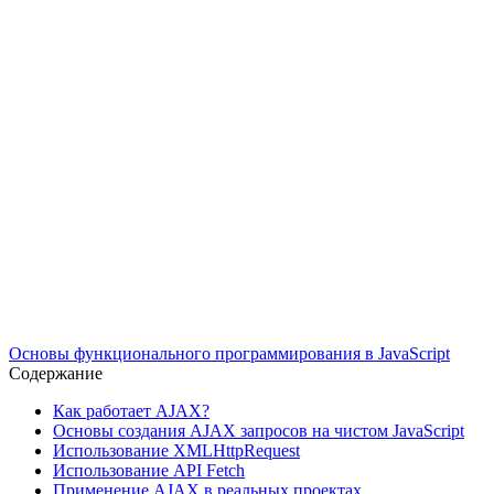
Основы функционального программирования в JavaScript
Содержание
Как работает AJAX?
Основы создания AJAX запросов на чистом JavaScript
Использование XMLHttpRequest
Использование API Fetch
Применение AJAX в реальных проектах