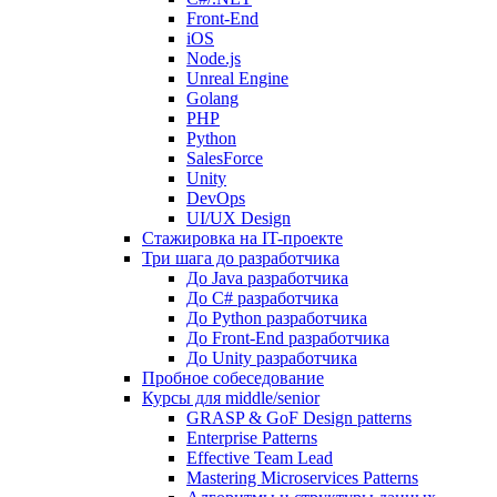
Front-End
iOS
Node.js
Unreal Engine
Golang
PHP
Python
SalesForce
Unity
DevOps
UI/UX Design
Стажировка на IT-проекте
Три шага до разработчика
До Java разработчика
До C# разработчика
До Python разработчика
До Front-End разработчика
До Unity разработчика
Пробное собеседование
Курсы для middle/senior
GRASP & GoF Design patterns
Enterprise Patterns
Effective Team Lead
Mastering Microservices Patterns