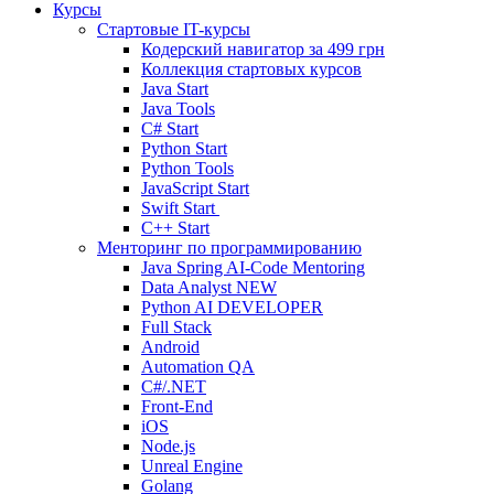
Курсы
Стартовые IT-курсы
Кодерский навигатор за
499 грн
Коллекция стартовых курсов
Java Start
Java Tools
C# Start
Python Start
Python Tools
JavaScript Start
Swift Start
C++ Start
Менторинг по программированию
Java Spring AI-Code Mentoring
Data Analyst
NEW
Python AI DEVELOPER
Full Stack
Android
Automation QA
C#/.NET
Front-End
iOS
Node.js
Unreal Engine
Golang