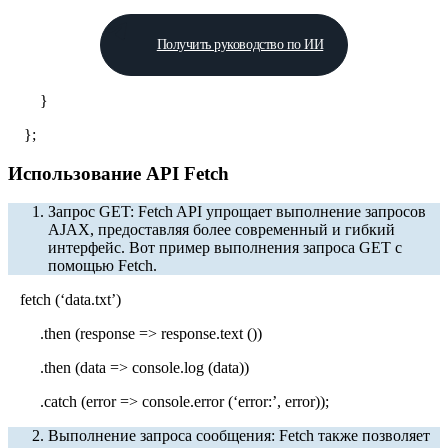
Получить руководство по ИИ
}
};
Использование API Fetch
Запрос GET: Fetch API упрощает выполнение запросов
AJAX, предоставляя более современный и гибкий
интерфейс. Вот пример выполнения запроса GET с
помощью Fetch.
fetch (‘data.txt’)
.then (response => response.text ())
.then (data => console.log (data))
.catch (error => console.error (‘error:’, error));
Выполнение запроса сообщения: Fetch также позволяет