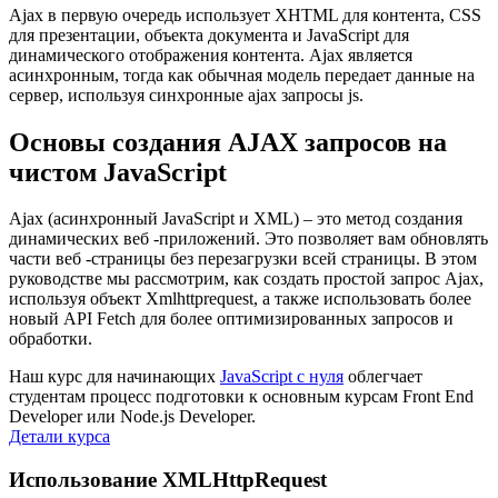
Ajax в первую очередь использует XHTML для контента, CSS
для презентации, объекта документа и JavaScript для
динамического отображения контента. Ajax является
асинхронным, тогда как обычная модель передает данные на
сервер, используя синхронные ajax запросы js.
Основы создания AJAX запросов на
чистом JavaScript
Ajax (асинхронный JavaScript и XML) – это метод создания
динамических веб -приложений. Это позволяет вам обновлять
части веб -страницы без перезагрузки всей страницы. В этом
руководстве мы рассмотрим, как создать простой запрос Ajax,
используя объект Xmlhttprequest, а также использовать более
новый API Fetch для более оптимизированных запросов и
обработки.
Наш курс для начинающих
JavaScript с нуля
облегчает
студентам процесс подготовки к основным курсам Front End
Developer или Node.js Developer.
Детали курса
Использование XMLHttpRequest