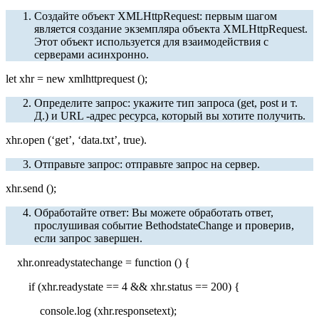
Создайте объект XMLHttpRequest:
первым шагом
является создание экземпляра объекта XMLHttpRequest.
Этот объект используется для взаимодействия с
серверами асинхронно.
let xhr = new xmlhttprequest ();
Определите запрос: укажите тип запроса (get, post и т.
Д.) и URL -адрес ресурса, который вы хотите получить.
xhr.open (‘get’, ‘data.txt’, true).
Отправьте запрос: отправьте запрос на сервер.
xhr.send ();
Обработайте ответ: Вы можете обработать ответ,
прослушивая событие BethodstateChange и проверив,
если запрос завершен.
xhr.onreadystatechange = function () {
if (xhr.readystate == 4 && xhr.status == 200) {
console.log (xhr.responsetext);