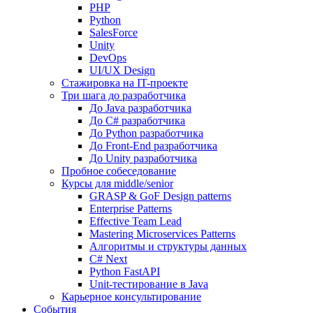
PHP
Python
SalesForce
Unity
DevOps
UI/UX Design
Стажировка на IT-проекте
Три шага до разработчика
До Java разработчика
До C# разработчика
До Python разработчика
До Front-End разработчика
До Unity разработчика
Пробное собеседование
Курсы для middle/senior
GRASP & GoF Design patterns
Enterprise Patterns
Effective Team Lead
Mastering Microservices Patterns
Алгоритмы и структуры данных
C# Next
Python FastAPI
Unit-тестирование в Java
Карьерное консультирование
События