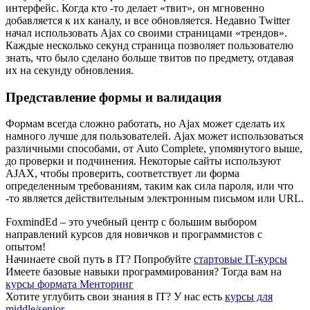
интерфейс. Когда кто -то делает «твит», он мгновенно
добавляется к их каналу, и все обновляется. Недавно Twitter
начал использовать Ajax со своими страницами «трендов».
Каждые несколько секунд страница позволяет пользователю
знать, что было сделано больше твитов по предмету, отдавая
их на секунду обновления.
Представление формы и валидация
Формам всегда сложно работать, но Ajax может сделать их
намного лучше для пользователей. Ajax может использоваться
различными способами, от Auto Complete, упомянутого выше,
до проверки и подчинения. Некоторые сайты используют
AJAX, чтобы проверить, соответствует ли форма
определенным требованиям, таким как сила пароля, или что
-то является действительным электронным письмом или URL.
FoxmindEd
– это учебный центр с большим выбором
направлений курсов для новичков и программистов с
опытом!
Начинаете свой путь в IТ?
Попробуйте
стартовые IT-курсы
Имеете базовые навыки программирования?
Тогда вам на
курсы формата Менторинг
Хотите углубить свои знания в IТ?
У нас есть
курсы для
middle/senior