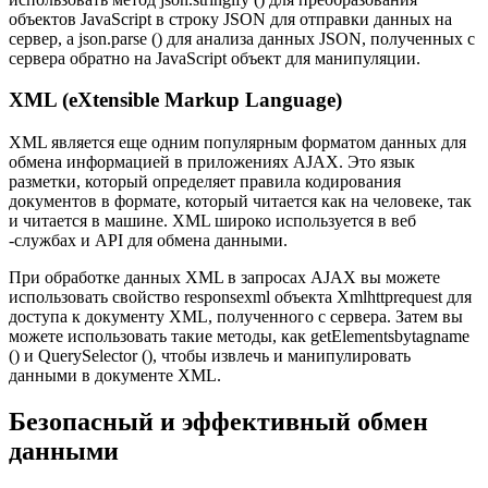
объектов JavaScript в строку JSON для отправки данных на
сервер, а json.parse () для анализа данных JSON, полученных с
сервера обратно на JavaScript объект для манипуляции.
XML (eXtensible Markup Language)
XML является еще одним популярным форматом данных для
обмена информацией в приложениях AJAX. Это язык
разметки, который определяет правила кодирования
документов в формате, который читается как на человеке, так
и читается в машине. XML широко используется в веб
-службах и API для обмена данными.
При обработке данных XML в запросах AJAX вы можете
использовать свойство responsexml объекта Xmlhttprequest для
доступа к документу XML, полученного с сервера. Затем вы
можете использовать такие методы, как getElementsbytagname
() и QuerySelector (), чтобы извлечь и манипулировать
данными в документе XML.
Безопасный и эффективный обмен
данными