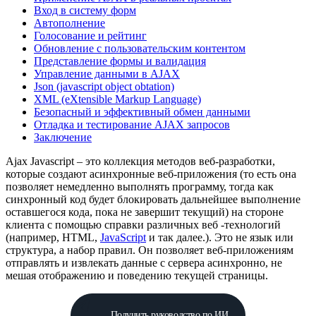
Вход в систему форм
Автополнение
Голосование и рейтинг
Обновление с пользовательским контентом
Представление формы и валидация
Управление данными в AJAX
Json (javascript object obtation)
XML (eXtensible Markup Language)
Безопасный и эффективный обмен данными
Отладка и тестирование AJAX запросов
Заключение
Ajax Javascript – это коллекция методов веб-разработки,
которые создают асинхронные веб-приложения (то есть она
позволяет немедленно выполнять программу, тогда как
синхронный код будет блокировать дальнейшее выполнение
оставшегося кода, пока не завершит текущий) на стороне
клиента с помощью справки различных веб -технологий
(например, HTML,
JavaScript
и так далее.). Это не язык или
структура, а набор правил. Он позволяет веб-приложениям
отправлять и извлекать данные с сервера асинхронно, не
мешая отображению и поведению текущей страницы.
Получить руководство по ИИ