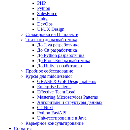
PHP
Python
SalesForce
Unity
DevOps
UI/UX Design
Стажировка на IT-проекте
Три шага до разработчика
До Java разработчика
До C# разработчика
До Python разработчика
До Front-End разработчика
До Unity разработчика
Пробное собеседование
Курсы для middle/senior
GRASP & GoF Design patterns
Enterprise Patterns
Effective Team Lead
Mastering Microservices Patterns
Алгоритмы и структуры данных
C# Next
Python FastAPI
Unit-тестирование в Java
Карьерное консультирование
События