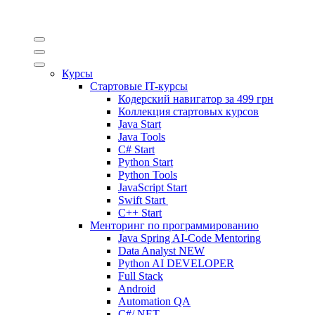
Курсы
Стартовые IT-курсы
Кодерский навигатор за
499 грн
Коллекция стартовых курсов
Java Start
Java Tools
C# Start
Python Start
Python Tools
JavaScript Start
Swift Start
C++ Start
Менторинг по программированию
Java Spring AI-Code Mentoring
Data Analyst
NEW
Python AI DEVELOPER
Full Stack
Android
Automation QA
C#/.NET