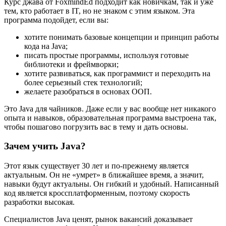
Курс джава от FoxmindEd подходит как новичкам, так и уже
тем, кто работает в IT, но не знаком с этим языком. Эта
программа подойдет, если вы:
хотите понимать базовые концепции и принцип работы
кода на Java;
писать простые программы, используя готовые
библиотеки и фреймворки;
хотите развиваться, как программист и переходить на
более серьезный стек технологий;
желаете разобраться в основах ООП.
Это Java для чайников. Даже если у вас вообще нет никакого
опыта и навыков, образовательная программа выстроена так,
чтобы пошагово погрузить вас в тему и дать основы.
Зачем учить Java?
Этот язык существует 30 лет и по-прежнему является
актуальным. Он не «умрет» в ближайшее время, а значит,
навыки будут актуальны. Он гибкий и удобный. Написанный
код является кроссплатформенным, поэтому скорость
разработки высокая.
Специалистов Java ценят, рынок вакансий доказывает