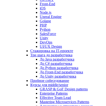
Front-End
iOS
Node.js
Unreal Engine
Golang
PHP
Python
SalesForce
Unity
DevOps
UI/UX Design
Стажировка на IT-проекте
Три шага до разработчика
До Java разработчика
До C# разработчика
До Python разработчика
До Front-End разработчика
До Unity разработчика
Пробное собеседование
Курсы для middle/senior
GRASP & GoF Design patterns
Enterprise Patterns
Effective Team Lead
Mastering Microservices Patterns