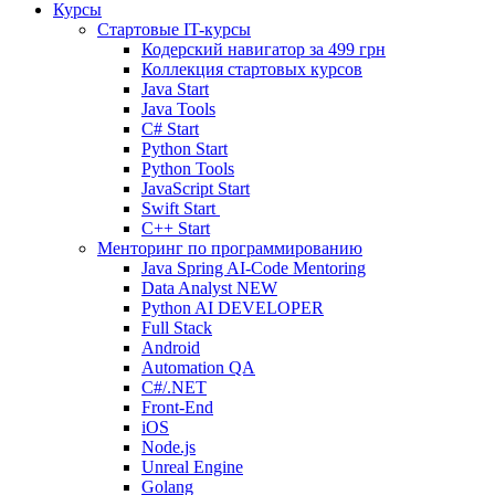
Курсы
Стартовые IT-курсы
Кодерский навигатор за
499 грн
Коллекция стартовых курсов
Java Start
Java Tools
C# Start
Python Start
Python Tools
JavaScript Start
Swift Start
C++ Start
Менторинг по программированию
Java Spring AI-Code Mentoring
Data Analyst
NEW
Python AI DEVELOPER
Full Stack
Android
Automation QA
C#/.NET
Front-End
iOS
Node.js
Unreal Engine
Golang