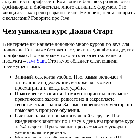
актуальность профессии. Комьюнити большое, развиваются
фреймворки и библиотеки, много активных форумов. Это
«общий язык» среди разработчиков. Не знаете, о чем говорить
с коллегами? Говорите про Java.
Чем уникален курс Джава Старт
В интернете вы найдете довольно много курсов по Java для
новичков. Есть даже бесплатные уроки на youtube или других
платформах. Но мы можем говорить за качество нашего
продукта –
Java Start
. Этот курс обладает следующими
преимуществами:
Занимайтесь, когда удобно. Программа включает 4
записанные видеолекции, которые вы можете
просматривать, когда вам удобно.
Практические занятия. Помимо теории вы получаете
практические задачи, решаете их и закрепляете
теоретические знания. За вами закрепляется ментор, он
помогает в процессе обучения.
Быстрые навыки при минимальной загрузке. При
ежедневных занятиях по 1 часу в день вы пройдете курс
за 3-4 недели. При желании процесс можно ускорить,
уделив больше времени.
Минимальные требования для старта. Наличие ПК,