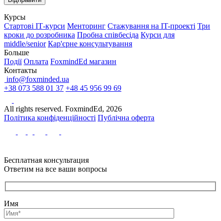
Курсы
Стартові IТ-курси
Менторинг
Стажування на IT-проекті
Три
кроки до розробника
Пробна співбесіда
Курси для
middle/senior
Кар'єрне консультування
Больше
Події
Оплата
FoxmindEd магазин
Контакты
info@foxminded.ua
+38 073 588 01 37
+48 45 956 99 69
All rights reserved. FoxmindEd, 2026
Політика конфіденційності
Публічна оферта
Бесплатная консультация
Ответим на все ваши вопросы
Имя